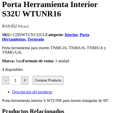
Porta Herramienta Interior
S32U WTUNR16
$
119.952
IVA incl.
SKU:
CDDWTUN132UL
Categoria:
Interior
,
Porta
Herramientas
,
Torneado
Porta herramienta para inserto TNMG16, TNMA16, TNMX16 y
TNMGA16.
Marca:
Sant
Formato de venta:
1 unidad
4 disponibles
Porta
-
+
Comprar Producto
Herramienta
Interior
S32U
Descripción del producto
WTUNR16
cantidad
Porta herramienta interior S WTUNR para inserto triangular de 90°.
Productos Relacionados