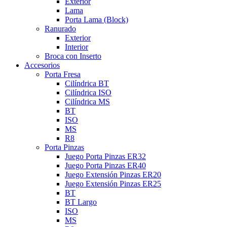
Exterior
Lama
Porta Lama (Block)
Ranurado
Exterior
Interior
Broca con Inserto
Accesorios
Porta Fresa
Cilíndrica BT
Cilíndrica ISO
Cilíndrica MS
BT
ISO
MS
R8
Porta Pinzas
Juego Porta Pinzas ER32
Juego Porta Pinzas ER40
Juego Extensión Pinzas ER20
Juego Extensión Pinzas ER25
BT
BT Largo
ISO
MS