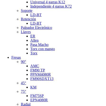
Universal 4 garras K12
Independiente 4 garras K72
Soporte
LD-BT
Retención
LD-BT
Palpador Electrónico
Llaves
ER
Allen
Pasa Macho
Torx con mango
Torx
Fresas
90°
AMC
FM90 TP
PPNM4080R
FM90SDXT13
45°
KM
75°
FM75SP
EPN4080R
Radial