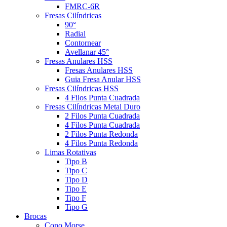
FMRC-6R
Fresas Cilíndricas
90°
Radial
Contornear
Avellanar 45°
Fresas Anulares HSS
Fresas Anulares HSS
Guia Fresa Anular HSS
Fresas Cilíndricas HSS
4 Filos Punta Cuadrada
Fresas Cilíndricas Metal Duro
2 Filos Punta Cuadrada
4 Filos Punta Cuadrada
2 Filos Punta Redonda
4 Filos Punta Redonda
Limas Rotativas
Tipo B
Tipo C
Tipo D
Tipo E
Tipo F
Tipo G
Brocas
Cono Morse