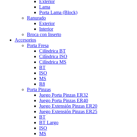
Exterior
Lama
Porta Lama (Block)
Ranurado
Exterior
Interior
Broca con Inserto
Accesorios
Porta Fresa
Cilíndrica BT
Cilíndrica ISO
Cilíndrica MS
BT
ISO
MS
R8
Porta Pinzas
Juego Porta Pinzas ER32
Juego Porta Pinzas ER40
Juego Extensión Pinzas ER20
Juego Extensión Pinzas ER25
BT
BT Largo
ISO
MS