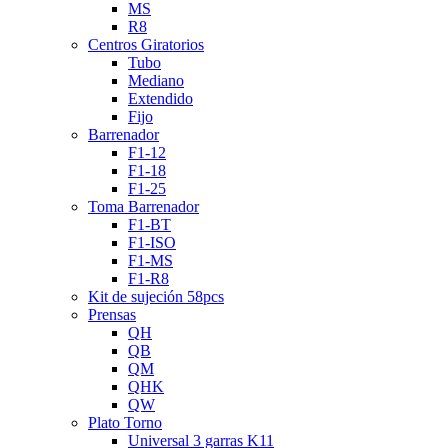
MS
R8
Centros Giratorios
Tubo
Mediano
Extendido
Fijo
Barrenador
F1-12
F1-18
F1-25
Toma Barrenador
F1-BT
F1-ISO
F1-MS
F1-R8
Kit de sujeción 58pcs
Prensas
QH
QB
QM
QHK
QW
Plato Torno
Universal 3 garras K11