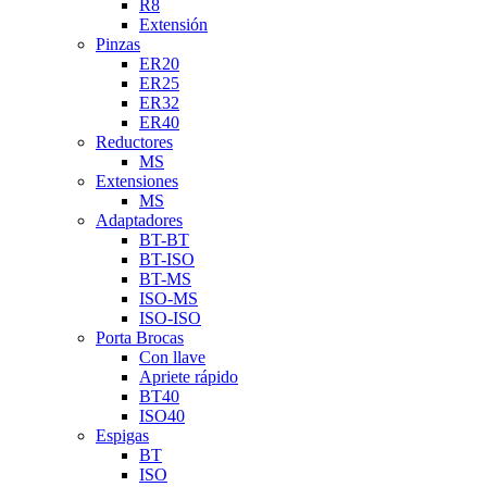
R8
Extensión
Pinzas
ER20
ER25
ER32
ER40
Reductores
MS
Extensiones
MS
Adaptadores
BT-BT
BT-ISO
BT-MS
ISO-MS
ISO-ISO
Porta Brocas
Con llave
Apriete rápido
BT40
ISO40
Espigas
BT
ISO