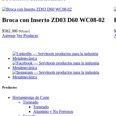
Broca con Inserto ZD03 D60 WC08-02
$
582.386
$
IVA incl.
Agregar
Ver Producto
A
Productos
Herramientas de Corte
Torneado
Torneado
Aluminio y No Ferrosos