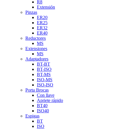
R8
Extensión
Pinzas
ER20
ER25
ER32
ER40
Reductores
MS
Extensiones
MS
Adaptadores
BT-BT
BT-ISO
BT-MS
ISO-MS
ISO-ISO
Porta Brocas
Con llave
Apriete rápido
BT40
ISO40
Espigas
BT
ISO