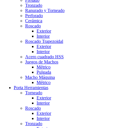
Fresado
Tronzado
Ranurado y Torneado
Perforado
Cerámica
Roscado
Exterior
Interior
Roscado Trapezoidal
Exterior
Interior
Acero cuadrado HSS
Juegos de Machos
Métrico
Pulgada
Macho Máquina
Métrico
Porta Herramientas
Torneado
Exterior
Interior
Roscado
Exterior
Interior
Tronzado