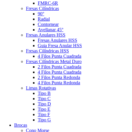
FMRC-6R
Fresas Cilíndricas
90°
Radial
Contornear
Avellanar 45°
Fresas Anulares HSS
Fresas Anulares HSS
Guia Fresa Anular HSS
Fresas Cilíndricas HSS
4 Filos Punta Cuadrada
Fresas Cilíndricas Metal Duro
2 Filos Punta Cuadrada
4 Filos Punta Cuadrada
2 Filos Punta Redonda
4 Filos Punta Redonda
Limas Rotativas
Tipo B
Tipo C
Tipo D
Tipo E
Tipo F
Tipo G
Brocas
Cono Morse