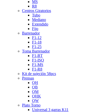
MS
R8
Centros Giratorios
Tubo
Mediano
Extendido
Fijo
Barrenador
F1-12
F1-18
F1-25
Toma Barrenador
F1-BT
F1-ISO
F1-MS
F1-R8
Kit de sujeción 58pcs
Prensas
QH
QB
QM
QHK
QW
Plato Torno
Universal 3 garras K11