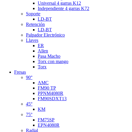
Universal 4 garras K12
Independiente 4 garras K72
Soporte
LD-BT
Retención
LD-BT
Palpador Electrónico
Llaves
ER
Allen
Pasa Macho
Torx con mango
Torx
Fresas
90°
AMC
FM90 TP
PPNM4080R
FM90SDXT13
45°
KM
75°
FM75SP
EPN4080R
Radial