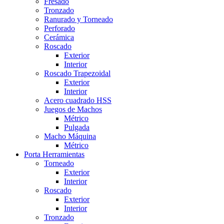
Fresado
Tronzado
Ranurado y Torneado
Perforado
Cerámica
Roscado
Exterior
Interior
Roscado Trapezoidal
Exterior
Interior
Acero cuadrado HSS
Juegos de Machos
Métrico
Pulgada
Macho Máquina
Métrico
Porta Herramientas
Torneado
Exterior
Interior
Roscado
Exterior
Interior
Tronzado