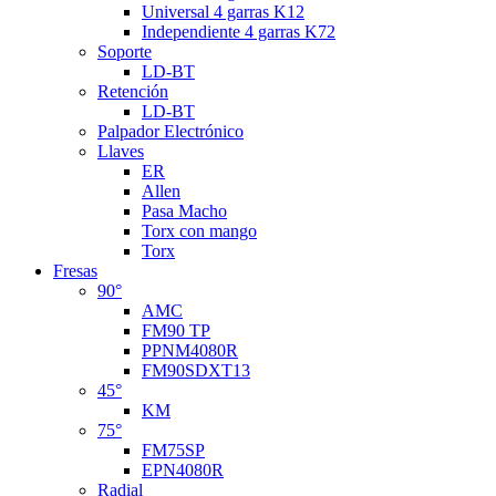
Universal 4 garras K12
Independiente 4 garras K72
Soporte
LD-BT
Retención
LD-BT
Palpador Electrónico
Llaves
ER
Allen
Pasa Macho
Torx con mango
Torx
Fresas
90°
AMC
FM90 TP
PPNM4080R
FM90SDXT13
45°
KM
75°
FM75SP
EPN4080R
Radial