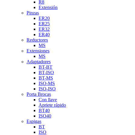
R8
Extensión
Pinzas
ER20
ER25
ER32
ER40
Reductores
MS
Extensiones
MS
Adaptadores
BT-BT
BT-ISO
BT-MS
ISO-MS
ISO-ISO
Porta Brocas
Con llave
Apriete rápido
BT40
ISO40
Espigas
BT
ISO