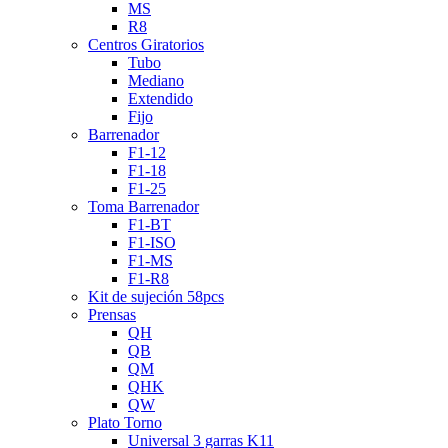
MS
R8
Centros Giratorios
Tubo
Mediano
Extendido
Fijo
Barrenador
F1-12
F1-18
F1-25
Toma Barrenador
F1-BT
F1-ISO
F1-MS
F1-R8
Kit de sujeción 58pcs
Prensas
QH
QB
QM
QHK
QW
Plato Torno
Universal 3 garras K11