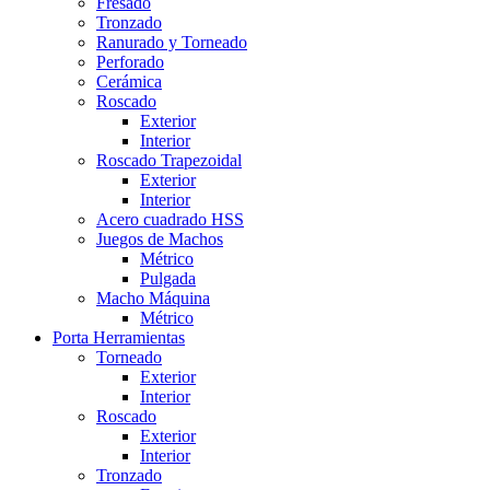
Fresado
Tronzado
Ranurado y Torneado
Perforado
Cerámica
Roscado
Exterior
Interior
Roscado Trapezoidal
Exterior
Interior
Acero cuadrado HSS
Juegos de Machos
Métrico
Pulgada
Macho Máquina
Métrico
Porta Herramientas
Torneado
Exterior
Interior
Roscado
Exterior
Interior
Tronzado