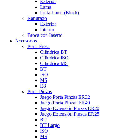
Exterior
Lama
Porta Lama (Block)
Ranurado
Exterior
Interior
Broca con Inserto
Accesorios
Porta Fresa
Cilíndrica BT
Cilíndrica ISO
Cilíndrica MS
BT
ISO
MS
R8
Porta Pinzas
Juego Porta Pinzas ER32
Juego Porta Pinzas ER40
Juego Extensión Pinzas ER20
Juego Extensión Pinzas ER25
BT
BT Largo
ISO
MS