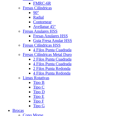
FMRC-6R
Fresas Cilíndricas
90°
Radial
Contornear
Avellanar 45°
Fresas Anulares HSS
Fresas Anulares HSS
Guia Fresa Anular HSS
Fresas Cilíndricas HSS
4 Filos Punta Cuadrada
Fresas Cilíndricas Metal Duro
2 Filos Punta Cuadrada
4 Filos Punta Cuadrada
2 Filos Punta Redonda
4 Filos Punta Redonda
Limas Rotativas
Tipo B
Tipo C
Tipo D
Tipo E
Tipo F
Tipo G
Brocas
Cono Morse