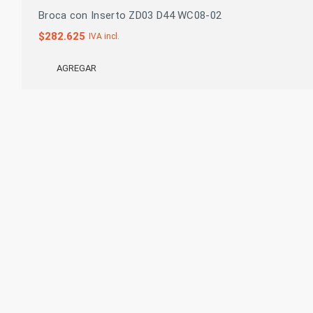
Broca con Inserto ZD03 D44 WC08-02
$
282.625
IVA incl.
AGREGAR