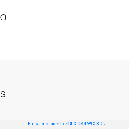
03
cantidad
TO
OS