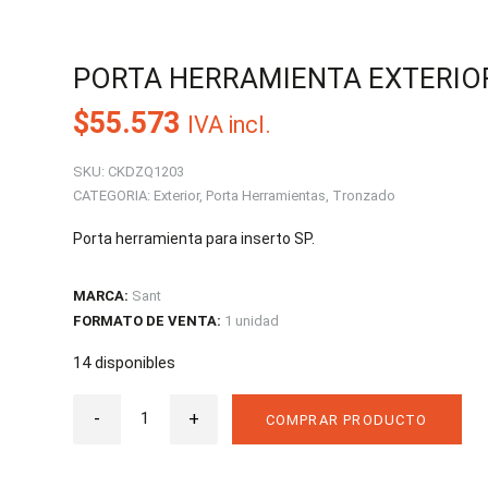
PORTA HERRAMIENTA EXTERIOR
$
55.573
IVA incl.
SKU:
CKDZQ1203
CATEGORIA:
Exterior
,
Porta Herramientas
,
Tronzado
Porta herramienta para inserto SP.
MARCA:
Sant
FORMATO DE VENTA:
1 unidad
14 disponibles
Porta
-
Herramienta
+
COMPRAR PRODUCTO
Exterior
ZQ
2020R