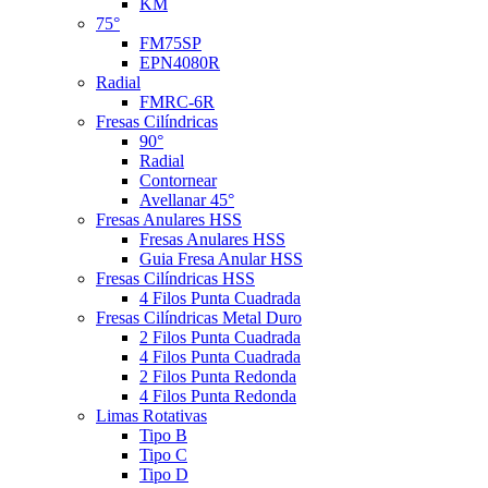
KM
75°
FM75SP
EPN4080R
Radial
FMRC-6R
Fresas Cilíndricas
90°
Radial
Contornear
Avellanar 45°
Fresas Anulares HSS
Fresas Anulares HSS
Guia Fresa Anular HSS
Fresas Cilíndricas HSS
4 Filos Punta Cuadrada
Fresas Cilíndricas Metal Duro
2 Filos Punta Cuadrada
4 Filos Punta Cuadrada
2 Filos Punta Redonda
4 Filos Punta Redonda
Limas Rotativas
Tipo B
Tipo C
Tipo D