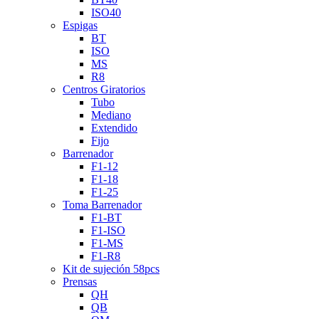
ISO40
Espigas
BT
ISO
MS
R8
Centros Giratorios
Tubo
Mediano
Extendido
Fijo
Barrenador
F1-12
F1-18
F1-25
Toma Barrenador
F1-BT
F1-ISO
F1-MS
F1-R8
Kit de sujeción 58pcs
Prensas
QH
QB