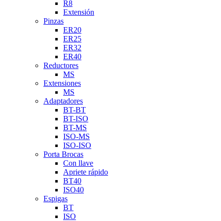
R8
Extensión
Pinzas
ER20
ER25
ER32
ER40
Reductores
MS
Extensiones
MS
Adaptadores
BT-BT
BT-ISO
BT-MS
ISO-MS
ISO-ISO
Porta Brocas
Con llave
Apriete rápido
BT40
ISO40
Espigas
BT
ISO