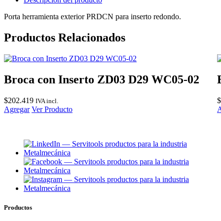
Porta herramienta exterior PRDCN para inserto redondo.
Productos Relacionados
Broca con Inserto ZD03 D29 WC05-02
$
202.419
$
IVA incl.
Agregar
Ver Producto
A
Productos