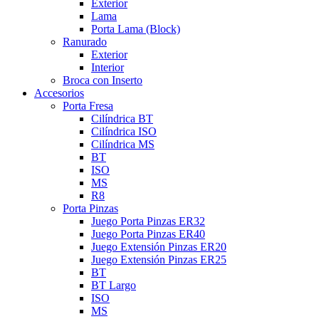
Exterior
Lama
Porta Lama (Block)
Ranurado
Exterior
Interior
Broca con Inserto
Accesorios
Porta Fresa
Cilíndrica BT
Cilíndrica ISO
Cilíndrica MS
BT
ISO
MS
R8
Porta Pinzas
Juego Porta Pinzas ER32
Juego Porta Pinzas ER40
Juego Extensión Pinzas ER20
Juego Extensión Pinzas ER25
BT
BT Largo
ISO
MS