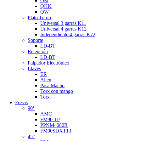
QM
QHK
QW
Plato Torno
Universal 3 garras K11
Universal 4 garras K12
Independiente 4 garras K72
Soporte
LD-BT
Retención
LD-BT
Palpador Electrónico
Llaves
ER
Allen
Pasa Macho
Torx con mango
Torx
Fresas
90°
AMC
FM90 TP
PPNM4080R
FM90SDXT13
45°