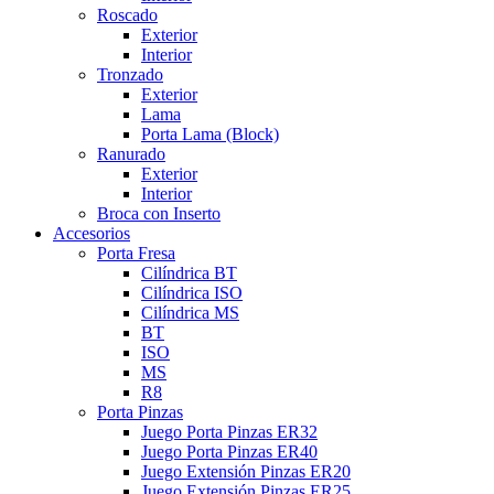
Roscado
Exterior
Interior
Tronzado
Exterior
Lama
Porta Lama (Block)
Ranurado
Exterior
Interior
Broca con Inserto
Accesorios
Porta Fresa
Cilíndrica BT
Cilíndrica ISO
Cilíndrica MS
BT
ISO
MS
R8
Porta Pinzas
Juego Porta Pinzas ER32
Juego Porta Pinzas ER40
Juego Extensión Pinzas ER20
Juego Extensión Pinzas ER25