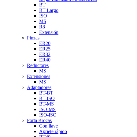
BT
BT Largo
ISO
MS
R8
Extensión
Pinzas
ER20
ER25
ER32
ER40
Reductores
MS
Extensiones
MS
Adaptadores
BT-BT
BT-ISO
BT-MS
ISO-MS
ISO-ISO
Porta Brocas
Con llave
Apriete rápido
BT40