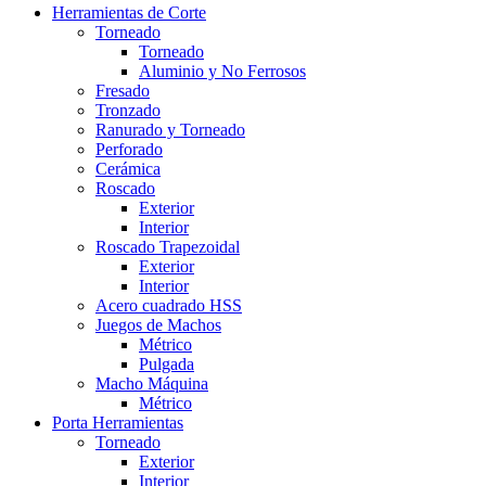
Herramientas de Corte
Torneado
Torneado
Aluminio y No Ferrosos
Fresado
Tronzado
Ranurado y Torneado
Perforado
Cerámica
Roscado
Exterior
Interior
Roscado Trapezoidal
Exterior
Interior
Acero cuadrado HSS
Juegos de Machos
Métrico
Pulgada
Macho Máquina
Métrico
Porta Herramientas
Torneado
Exterior
Interior