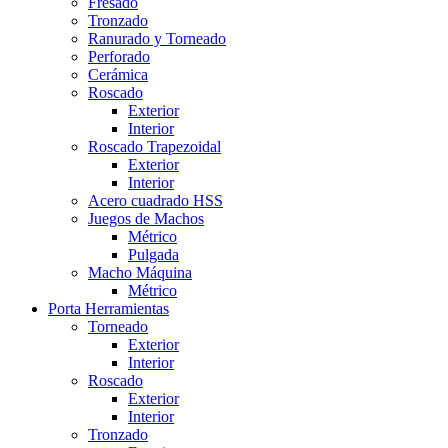
Fresado
Tronzado
Ranurado y Torneado
Perforado
Cerámica
Roscado
Exterior
Interior
Roscado Trapezoidal
Exterior
Interior
Acero cuadrado HSS
Juegos de Machos
Métrico
Pulgada
Macho Máquina
Métrico
Porta Herramientas
Torneado
Exterior
Interior
Roscado
Exterior
Interior
Tronzado