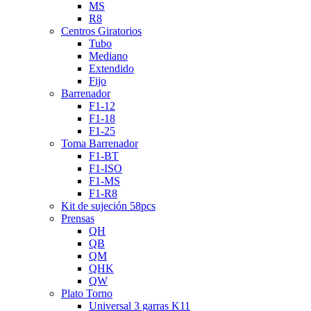
MS
R8
Centros Giratorios
Tubo
Mediano
Extendido
Fijo
Barrenador
F1-12
F1-18
F1-25
Toma Barrenador
F1-BT
F1-ISO
F1-MS
F1-R8
Kit de sujeción 58pcs
Prensas
QH
QB
QM
QHK
QW
Plato Torno
Universal 3 garras K11