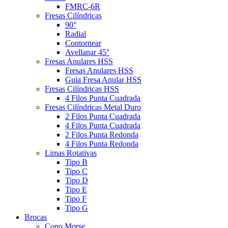
FMRC-6R
Fresas Cilíndricas
90°
Radial
Contornear
Avellanar 45°
Fresas Anulares HSS
Fresas Anulares HSS
Guia Fresa Anular HSS
Fresas Cilíndricas HSS
4 Filos Punta Cuadrada
Fresas Cilíndricas Metal Duro
2 Filos Punta Cuadrada
4 Filos Punta Cuadrada
2 Filos Punta Redonda
4 Filos Punta Redonda
Limas Rotativas
Tipo B
Tipo C
Tipo D
Tipo E
Tipo F
Tipo G
Brocas
Cono Morse