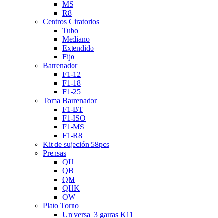
MS
R8
Centros Giratorios
Tubo
Mediano
Extendido
Fijo
Barrenador
F1-12
F1-18
F1-25
Toma Barrenador
F1-BT
F1-ISO
F1-MS
F1-R8
Kit de sujeción 58pcs
Prensas
QH
QB
QM
QHK
QW
Plato Torno
Universal 3 garras K11