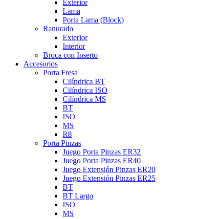
Exterior
Lama
Porta Lama (Block)
Ranurado
Exterior
Interior
Broca con Inserto
Accesorios
Porta Fresa
Cilíndrica BT
Cilíndrica ISO
Cilíndrica MS
BT
ISO
MS
R8
Porta Pinzas
Juego Porta Pinzas ER32
Juego Porta Pinzas ER40
Juego Extensión Pinzas ER20
Juego Extensión Pinzas ER25
BT
BT Largo
ISO
MS