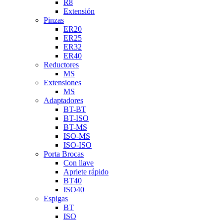
R8
Extensión
Pinzas
ER20
ER25
ER32
ER40
Reductores
MS
Extensiones
MS
Adaptadores
BT-BT
BT-ISO
BT-MS
ISO-MS
ISO-ISO
Porta Brocas
Con llave
Apriete rápido
BT40
ISO40
Espigas
BT
ISO