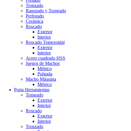
Fresado
Tronzado
Ranurado y Torneado
Perforado
Cerámica
Roscado
Exterior
Interior
Roscado Trapezoidal
Exterior
Interior
Acero cuadrado HSS
Juegos de Machos
Métrico
Pulgada
Macho Máquina
Métrico
Porta Herramientas
Torneado
Exterior
Interior
Roscado
Exterior
Interior
Tronzado