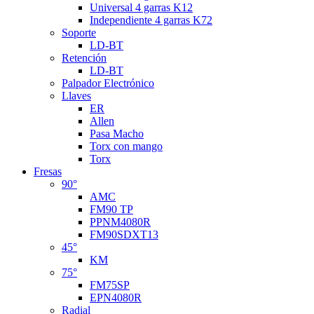
Universal 4 garras K12
Independiente 4 garras K72
Soporte
LD-BT
Retención
LD-BT
Palpador Electrónico
Llaves
ER
Allen
Pasa Macho
Torx con mango
Torx
Fresas
90°
AMC
FM90 TP
PPNM4080R
FM90SDXT13
45°
KM
75°
FM75SP
EPN4080R
Radial