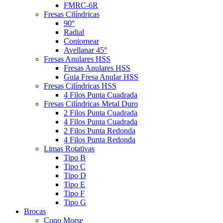
FMRC-6R
Fresas Cilíndricas
90°
Radial
Contornear
Avellanar 45°
Fresas Anulares HSS
Fresas Anulares HSS
Guia Fresa Anular HSS
Fresas Cilíndricas HSS
4 Filos Punta Cuadrada
Fresas Cilíndricas Metal Duro
2 Filos Punta Cuadrada
4 Filos Punta Cuadrada
2 Filos Punta Redonda
4 Filos Punta Redonda
Limas Rotativas
Tipo B
Tipo C
Tipo D
Tipo E
Tipo F
Tipo G
Brocas
Cono Morse