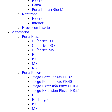
Exterior
Lama
Porta Lama (Block)
Ranurado
Exterior
Interior
Broca con Inserto
Accesorios
Porta Fresa
Cilíndrica BT
Cilíndrica ISO
Cilíndrica MS
BT
ISO
MS
R8
Porta Pinzas
Juego Porta Pinzas ER32
Juego Porta Pinzas ER40
Juego Extensión Pinzas ER20
Juego Extensión Pinzas ER25
BT
BT Largo
ISO
MS