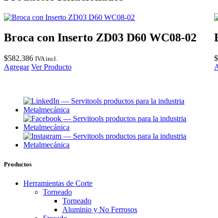
Broca con Inserto ZD03 D60 WC08-02
$
582.386
$
IVA incl.
Agregar
Ver Producto
A
Productos
Herramientas de Corte
Torneado
Torneado
Aluminio y No Ferrosos