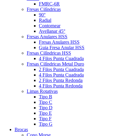
FMRC-6R
Fresas Cilíndricas
90°
Radial
Contornear
Avellanar 45°
Fresas Anulares HSS
Fresas Anulares HSS
Guia Fresa Anular HSS
Fresas Cilíndricas HSS
4 Filos Punta Cuadrada
Fresas Cilíndricas Metal Duro
2 Filos Punta Cuadrada
4 Filos Punta Cuadrada
2 Filos Punta Redonda
4 Filos Punta Redonda
Limas Rotativas
Tipo B
Tipo C
Tipo D
Tipo E
Tipo F
Tipo G
Brocas
Cono Morse