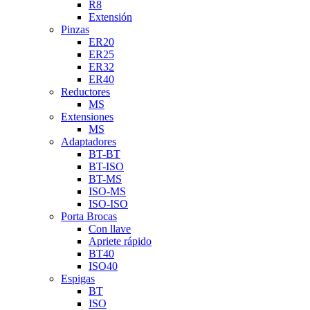
R8
Extensión
Pinzas
ER20
ER25
ER32
ER40
Reductores
MS
Extensiones
MS
Adaptadores
BT-BT
BT-ISO
BT-MS
ISO-MS
ISO-ISO
Porta Brocas
Con llave
Apriete rápido
BT40
ISO40
Espigas
BT
ISO