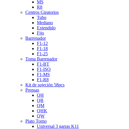
MS
R8
Centros Giratorios
Tubo
Mediano
Extendido
Fijo
Barrenador
F1-12
F1-18
F1-25
Toma Barrenador
F1-BT
F1-ISO
F1-MS
F1-R8
Kit de sujeción 58pcs
Prensas
QH
QB
QM
QHK
QW
Plato Torno
Universal 3 garras K11