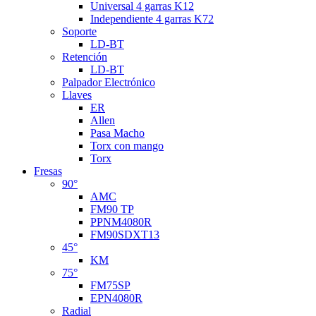
Universal 4 garras K12
Independiente 4 garras K72
Soporte
LD-BT
Retención
LD-BT
Palpador Electrónico
Llaves
ER
Allen
Pasa Macho
Torx con mango
Torx
Fresas
90°
AMC
FM90 TP
PPNM4080R
FM90SDXT13
45°
KM
75°
FM75SP
EPN4080R
Radial