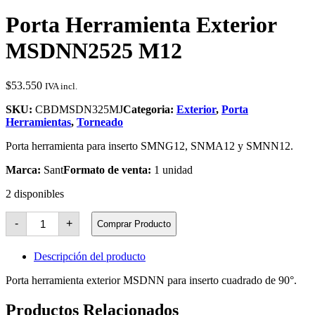
Porta Herramienta Exterior
MSDNN2525 M12
$
53.550
IVA incl.
SKU:
CBDMSDN325MJ
Categoria:
Exterior
,
Porta
Herramientas
,
Torneado
Porta herramienta para inserto SMNG12, SNMA12 y SMNN12.
Marca:
Sant
Formato de venta:
1 unidad
2 disponibles
Porta
-
+
Comprar Producto
Herramienta
Exterior
MSDNN2525
Descripción del producto
M12
cantidad
Porta herramienta exterior MSDNN para inserto cuadrado de 90°.
Productos Relacionados