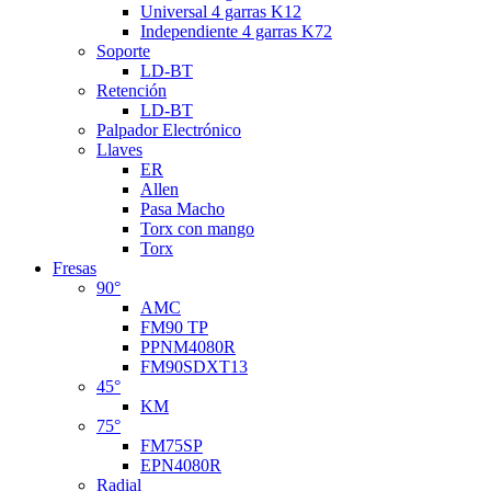
Universal 4 garras K12
Independiente 4 garras K72
Soporte
LD-BT
Retención
LD-BT
Palpador Electrónico
Llaves
ER
Allen
Pasa Macho
Torx con mango
Torx
Fresas
90°
AMC
FM90 TP
PPNM4080R
FM90SDXT13
45°
KM
75°
FM75SP
EPN4080R
Radial