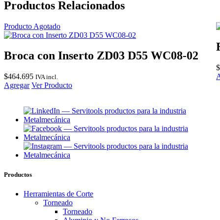
Productos Relacionados
Producto Agotado
Broca con Inserto ZD03 D55 WC08-02
$
$
464.695
A
IVA incl.
Agregar
Ver Producto
Productos
Herramientas de Corte
Torneado
Torneado