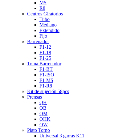
MS
R8
Centros Giratorios
Tubo
Mediano
Extendido
Fijo
Barrenador
F1-12
F1-18
F1-25
Toma Barrenador
F1-BT
F1-ISO
F1-MS
F1-R8
Kit de sujeción 58pcs
Prensas
QH
QB
QM
QHK
QW
Plato Torno
Universal 3 garras K11