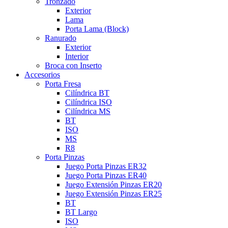
Tronzado
Exterior
Lama
Porta Lama (Block)
Ranurado
Exterior
Interior
Broca con Inserto
Accesorios
Porta Fresa
Cilíndrica BT
Cilíndrica ISO
Cilíndrica MS
BT
ISO
MS
R8
Porta Pinzas
Juego Porta Pinzas ER32
Juego Porta Pinzas ER40
Juego Extensión Pinzas ER20
Juego Extensión Pinzas ER25
BT
BT Largo
ISO