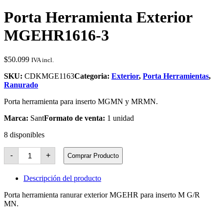
Porta Herramienta Exterior
MGEHR1616-3
$
50.099
IVA incl.
SKU:
CDKMGE1163
Categoria:
Exterior
,
Porta Herramientas
,
Ranurado
Porta herramienta para inserto MGMN y MRMN.
Marca:
Sant
Formato de venta:
1 unidad
8 disponibles
Porta
-
+
Comprar Producto
Herramienta
Exterior
MGEHR1616-
Descripción del producto
3
cantidad
Porta herramienta ranurar exterior MGEHR para inserto M G/R
MN.