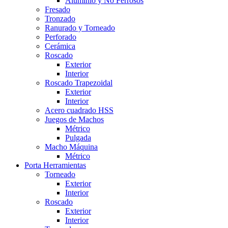
Aluminio y No Ferrosos
Fresado
Tronzado
Ranurado y Torneado
Perforado
Cerámica
Roscado
Exterior
Interior
Roscado Trapezoidal
Exterior
Interior
Acero cuadrado HSS
Juegos de Machos
Métrico
Pulgada
Macho Máquina
Métrico
Porta Herramientas
Torneado
Exterior
Interior
Roscado
Exterior
Interior