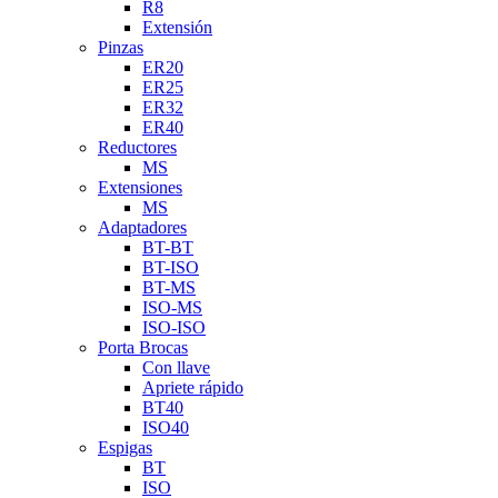
R8
Extensión
Pinzas
ER20
ER25
ER32
ER40
Reductores
MS
Extensiones
MS
Adaptadores
BT-BT
BT-ISO
BT-MS
ISO-MS
ISO-ISO
Porta Brocas
Con llave
Apriete rápido
BT40
ISO40
Espigas
BT
ISO