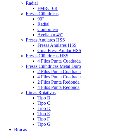
Radial
FMRC-6R
Fresas Cilíndricas
90°
Radial
Contornear
Avellanar 45°
Fresas Anulares HSS
Fresas Anulares HSS
Guia Fresa Anular HSS
Fresas Cilíndricas HSS
4 Filos Punta Cuadrada
Fresas Cilíndricas Metal Duro
2 Filos Punta Cuadrada
4 Filos Punta Cuadrada
2 Filos Punta Redonda
4 Filos Punta Redonda
Limas Rotativas
Tipo B
Tipo C
Tipo D
Tipo E
Tipo F
Tipo G
Brocas