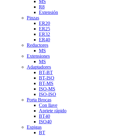
MS
R8
Extensión
Pinzas
ER20
ER25
ER32
ER40
Reductores
MS
Extensiones
MS
Adaptadores
BT-BT
BT-ISO
BT-MS
ISO-MS
ISO-ISO
Porta Brocas
Con llave
Apriete rápido
BT40
ISO40
Espigas
BT