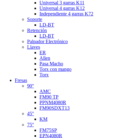
Universal 3 garras K11
Universal 4 garras K12
Independiente 4 garras K72
Soporte
LD-BT
Retención
LD-BT
Palpador Electrónico
Llaves
ER
Allen
Pasa Macho
Torx con mango
Torx
Fresas
90°
AMC
FM90 TP
PPNM4080R
FM90SDXT13
45°
KM
75°
FM75SP
EPN4080R