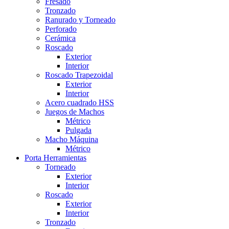
Fresado
Tronzado
Ranurado y Torneado
Perforado
Cerámica
Roscado
Exterior
Interior
Roscado Trapezoidal
Exterior
Interior
Acero cuadrado HSS
Juegos de Machos
Métrico
Pulgada
Macho Máquina
Métrico
Porta Herramientas
Torneado
Exterior
Interior
Roscado
Exterior
Interior
Tronzado