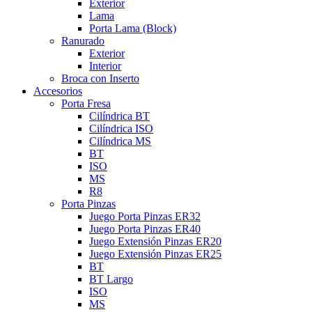
Exterior
Lama
Porta Lama (Block)
Ranurado
Exterior
Interior
Broca con Inserto
Accesorios
Porta Fresa
Cilíndrica BT
Cilíndrica ISO
Cilíndrica MS
BT
ISO
MS
R8
Porta Pinzas
Juego Porta Pinzas ER32
Juego Porta Pinzas ER40
Juego Extensión Pinzas ER20
Juego Extensión Pinzas ER25
BT
BT Largo
ISO
MS