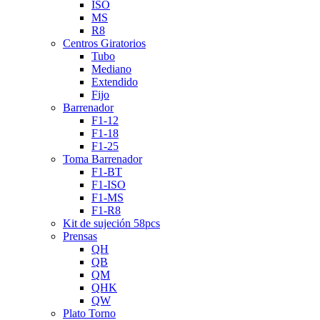
ISO
MS
R8
Centros Giratorios
Tubo
Mediano
Extendido
Fijo
Barrenador
F1-12
F1-18
F1-25
Toma Barrenador
F1-BT
F1-ISO
F1-MS
F1-R8
Kit de sujeción 58pcs
Prensas
QH
QB
QM
QHK
QW
Plato Torno