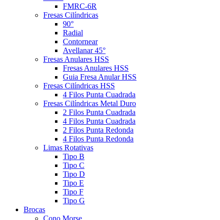
FMRC-6R
Fresas Cilíndricas
90°
Radial
Contornear
Avellanar 45°
Fresas Anulares HSS
Fresas Anulares HSS
Guia Fresa Anular HSS
Fresas Cilíndricas HSS
4 Filos Punta Cuadrada
Fresas Cilíndricas Metal Duro
2 Filos Punta Cuadrada
4 Filos Punta Cuadrada
2 Filos Punta Redonda
4 Filos Punta Redonda
Limas Rotativas
Tipo B
Tipo C
Tipo D
Tipo E
Tipo F
Tipo G
Brocas
Cono Morse