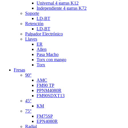
Universal 4 garras K12
Independiente 4 garras K72
Soporte
LD-BT
Retención
LD-BT
Palpador Electrónico
Llaves
ER
Allen
Pasa Macho
Torx con mango
Torx
Fresas
90°
AMC
FM90 TP
PPNM4080R
FM90SDXT13
45°
KM
75°
FM75SP
EPN4080R
Radial