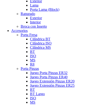
Exterior
Lama
Porta Lama (Block)
Ranurado
Exterior
Interior
Broca con Inserto
Accesorios
Porta Fresa
Cilíndrica BT
Cilíndrica ISO
Cilíndrica MS
BT
ISO
MS
R8
Porta Pinzas
Juego Porta Pinzas ER32
Juego Porta Pinzas ER40
Juego Extensión Pinzas ER20
Juego Extensión Pinzas ER25
BT
BT Largo
ISO
MS