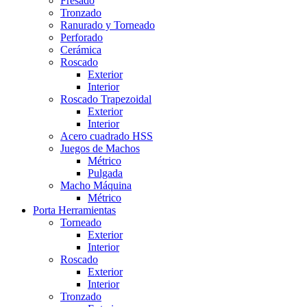
Fresado
Tronzado
Ranurado y Torneado
Perforado
Cerámica
Roscado
Exterior
Interior
Roscado Trapezoidal
Exterior
Interior
Acero cuadrado HSS
Juegos de Machos
Métrico
Pulgada
Macho Máquina
Métrico
Porta Herramientas
Torneado
Exterior
Interior
Roscado
Exterior
Interior
Tronzado