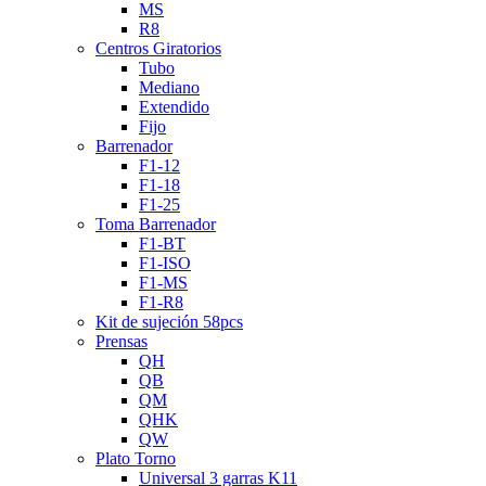
MS
R8
Centros Giratorios
Tubo
Mediano
Extendido
Fijo
Barrenador
F1-12
F1-18
F1-25
Toma Barrenador
F1-BT
F1-ISO
F1-MS
F1-R8
Kit de sujeción 58pcs
Prensas
QH
QB
QM
QHK
QW
Plato Torno
Universal 3 garras K11