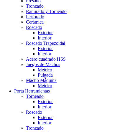
Fresado
Tronzado
Ranurado y Torneado
Perforado
Cerámica
Roscado
Exterior
Interior
Roscado Trapezoidal
Exterior
Interior
Acero cuadrado HSS
Juegos de Machos
Métrico
Pulgada
Macho Máquina
Métrico
Porta Herramientas
Torneado
Exterior
Interior
Roscado
Exterior
Interior
Tronzado