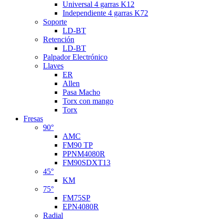
Universal 4 garras K12
Independiente 4 garras K72
Soporte
LD-BT
Retención
LD-BT
Palpador Electrónico
Llaves
ER
Allen
Pasa Macho
Torx con mango
Torx
Fresas
90°
AMC
FM90 TP
PPNM4080R
FM90SDXT13
45°
KM
75°
FM75SP
EPN4080R
Radial