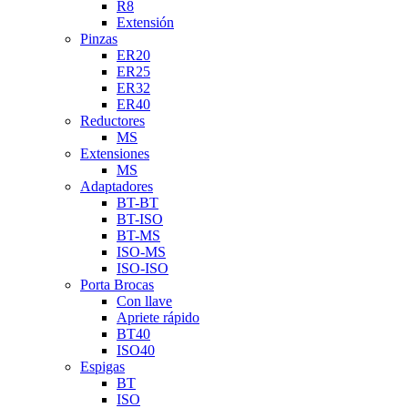
R8
Extensión
Pinzas
ER20
ER25
ER32
ER40
Reductores
MS
Extensiones
MS
Adaptadores
BT-BT
BT-ISO
BT-MS
ISO-MS
ISO-ISO
Porta Brocas
Con llave
Apriete rápido
BT40
ISO40
Espigas
BT
ISO