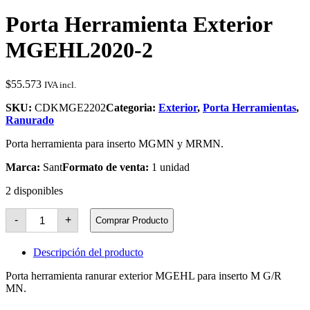
Porta Herramienta Exterior
MGEHL2020-2
$
55.573
IVA incl.
SKU:
CDKMGE2202
Categoria:
Exterior
,
Porta Herramientas
,
Ranurado
Porta herramienta para inserto MGMN y MRMN.
Marca:
Sant
Formato de venta:
1 unidad
2 disponibles
Porta
-
+
Comprar Producto
Herramienta
Exterior
MGEHL2020-
Descripción del producto
2
cantidad
Porta herramienta ranurar exterior MGEHL para inserto M G/R
MN.