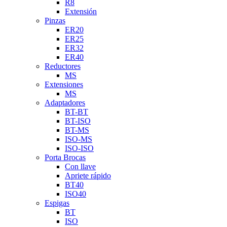
R8
Extensión
Pinzas
ER20
ER25
ER32
ER40
Reductores
MS
Extensiones
MS
Adaptadores
BT-BT
BT-ISO
BT-MS
ISO-MS
ISO-ISO
Porta Brocas
Con llave
Apriete rápido
BT40
ISO40
Espigas
BT
ISO