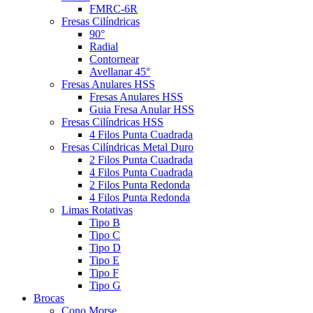
FMRC-6R
Fresas Cilíndricas
90°
Radial
Contornear
Avellanar 45°
Fresas Anulares HSS
Fresas Anulares HSS
Guia Fresa Anular HSS
Fresas Cilíndricas HSS
4 Filos Punta Cuadrada
Fresas Cilíndricas Metal Duro
2 Filos Punta Cuadrada
4 Filos Punta Cuadrada
2 Filos Punta Redonda
4 Filos Punta Redonda
Limas Rotativas
Tipo B
Tipo C
Tipo D
Tipo E
Tipo F
Tipo G
Brocas
Cono Morse