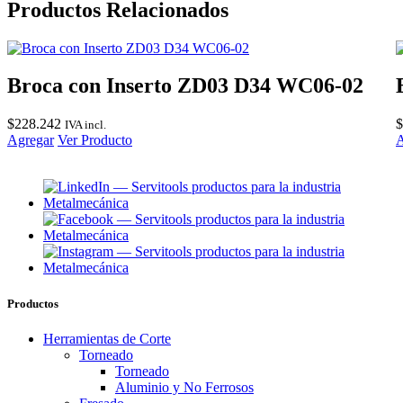
Productos Relacionados
Broca con Inserto ZD03 D34 WC06-02
$
228.242
$
IVA incl.
Agregar
Ver Producto
A
Productos
Herramientas de Corte
Torneado
Torneado
Aluminio y No Ferrosos