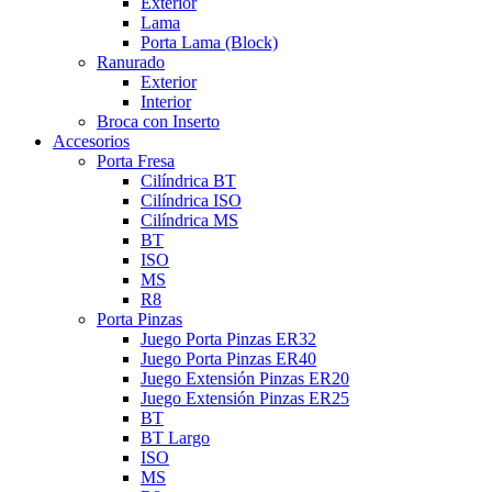
Exterior
Lama
Porta Lama (Block)
Ranurado
Exterior
Interior
Broca con Inserto
Accesorios
Porta Fresa
Cilíndrica BT
Cilíndrica ISO
Cilíndrica MS
BT
ISO
MS
R8
Porta Pinzas
Juego Porta Pinzas ER32
Juego Porta Pinzas ER40
Juego Extensión Pinzas ER20
Juego Extensión Pinzas ER25
BT
BT Largo
ISO
MS