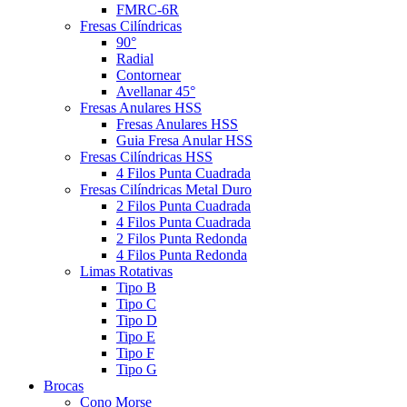
FMRC-6R
Fresas Cilíndricas
90°
Radial
Contornear
Avellanar 45°
Fresas Anulares HSS
Fresas Anulares HSS
Guia Fresa Anular HSS
Fresas Cilíndricas HSS
4 Filos Punta Cuadrada
Fresas Cilíndricas Metal Duro
2 Filos Punta Cuadrada
4 Filos Punta Cuadrada
2 Filos Punta Redonda
4 Filos Punta Redonda
Limas Rotativas
Tipo B
Tipo C
Tipo D
Tipo E
Tipo F
Tipo G
Brocas
Cono Morse