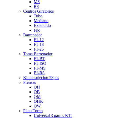
MS
R8
Centros Giratorios
Tubo
Mediano
Extendido
Fijo
Barrenador
F1-12
F1-18
F1-25
Toma Barrenador
F1-BT
F1-ISO
F1-MS
F1-R8
Kit de sujeción 58pcs
Prensas
QH
QB
QM
QHK
QW
Plato Torno
Universal 3 garras K11