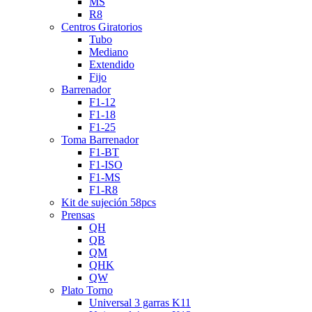
MS
R8
Centros Giratorios
Tubo
Mediano
Extendido
Fijo
Barrenador
F1-12
F1-18
F1-25
Toma Barrenador
F1-BT
F1-ISO
F1-MS
F1-R8
Kit de sujeción 58pcs
Prensas
QH
QB
QM
QHK
QW
Plato Torno
Universal 3 garras K11