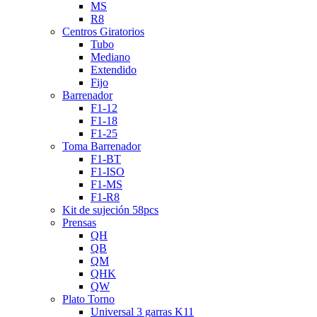
MS
R8
Centros Giratorios
Tubo
Mediano
Extendido
Fijo
Barrenador
F1-12
F1-18
F1-25
Toma Barrenador
F1-BT
F1-ISO
F1-MS
F1-R8
Kit de sujeción 58pcs
Prensas
QH
QB
QM
QHK
QW
Plato Torno
Universal 3 garras K11