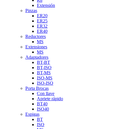
R8
Extensión
Pinzas
ER20
ER25
ER32
ER40
Reductores
MS
Extensiones
MS
Adaptadores
BT-BT
BT-ISO
BT-MS
ISO-MS
ISO-ISO
Porta Brocas
Con llave
Apriete rápido
BT40
ISO40
Espigas
BT
ISO