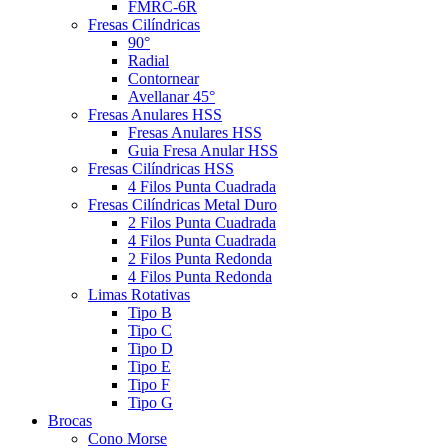
FMRC-6R
Fresas Cilíndricas
90°
Radial
Contornear
Avellanar 45°
Fresas Anulares HSS
Fresas Anulares HSS
Guia Fresa Anular HSS
Fresas Cilíndricas HSS
4 Filos Punta Cuadrada
Fresas Cilíndricas Metal Duro
2 Filos Punta Cuadrada
4 Filos Punta Cuadrada
2 Filos Punta Redonda
4 Filos Punta Redonda
Limas Rotativas
Tipo B
Tipo C
Tipo D
Tipo E
Tipo F
Tipo G
Brocas
Cono Morse