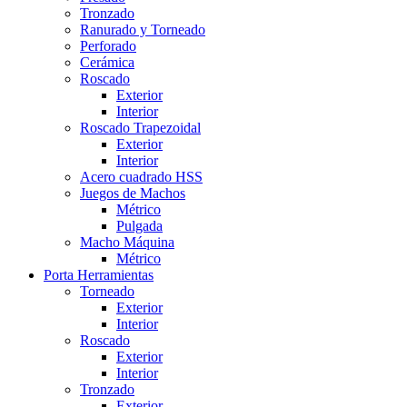
Tronzado
Ranurado y Torneado
Perforado
Cerámica
Roscado
Exterior
Interior
Roscado Trapezoidal
Exterior
Interior
Acero cuadrado HSS
Juegos de Machos
Métrico
Pulgada
Macho Máquina
Métrico
Porta Herramientas
Torneado
Exterior
Interior
Roscado
Exterior
Interior
Tronzado
Exterior