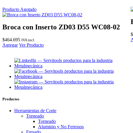
Producto Agotado
Broca con Inserto ZD03 D55 WC08-02
$
$
464.695
A
IVA incl.
Agregar
Ver Producto
Productos
Herramientas de Corte
Torneado
Torneado
Aluminio y No Ferrosos
Fresado