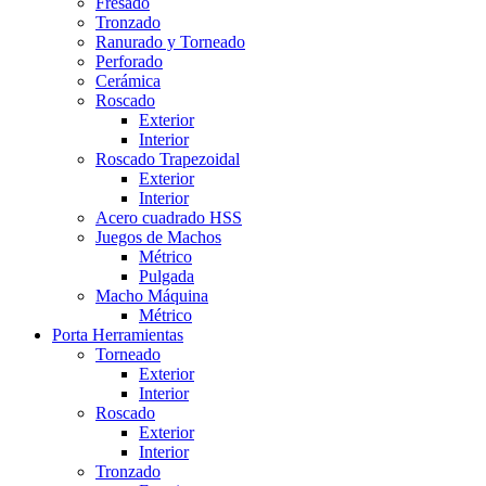
Fresado
Tronzado
Ranurado y Torneado
Perforado
Cerámica
Roscado
Exterior
Interior
Roscado Trapezoidal
Exterior
Interior
Acero cuadrado HSS
Juegos de Machos
Métrico
Pulgada
Macho Máquina
Métrico
Porta Herramientas
Torneado
Exterior
Interior
Roscado
Exterior
Interior
Tronzado