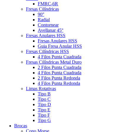
FMRC-6R
Fresas Cilíndricas
90°
Radial
Contornear
Avellanar 45°
Fresas Anulares HSS
Fresas Anulares HSS
Guia Fresa Anular HSS
Fresas Cilíndricas HSS
4 Filos Punta Cuadrada
Fresas Cilíndricas Metal Duro
2 Filos Punta Cuadrada
4 Filos Punta Cuadrada
2 Filos Punta Redonda
4 Filos Punta Redonda
Limas Rotativas
Tipo B
Tipo C
Tipo D
Tipo E
Tipo F
Tipo G
Brocas
Cono Morse