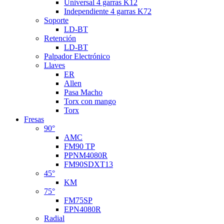
Universal 4 garras K12
Independiente 4 garras K72
Soporte
LD-BT
Retención
LD-BT
Palpador Electrónico
Llaves
ER
Allen
Pasa Macho
Torx con mango
Torx
Fresas
90°
AMC
FM90 TP
PPNM4080R
FM90SDXT13
45°
KM
75°
FM75SP
EPN4080R
Radial