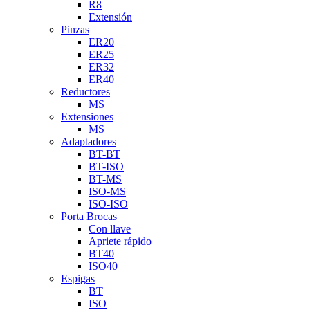
R8
Extensión
Pinzas
ER20
ER25
ER32
ER40
Reductores
MS
Extensiones
MS
Adaptadores
BT-BT
BT-ISO
BT-MS
ISO-MS
ISO-ISO
Porta Brocas
Con llave
Apriete rápido
BT40
ISO40
Espigas
BT
ISO