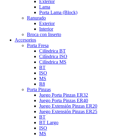
Exterior
Lama
Porta Lama (Block)
Ranurado
Exterior
Interior
Broca con Inserto
Accesorios
Porta Fresa
Cilíndrica BT
Cilíndrica ISO
Cilíndrica MS
BT
ISO
MS
R8
Porta Pinzas
Juego Porta Pinzas ER32
Juego Porta Pinzas ER40
Juego Extensión Pinzas ER20
Juego Extensión Pinzas ER25
BT
BT Largo
ISO
MS