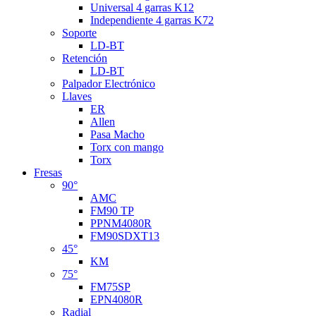
Universal 4 garras K12
Independiente 4 garras K72
Soporte
LD-BT
Retención
LD-BT
Palpador Electrónico
Llaves
ER
Allen
Pasa Macho
Torx con mango
Torx
Fresas
90°
AMC
FM90 TP
PPNM4080R
FM90SDXT13
45°
KM
75°
FM75SP
EPN4080R
Radial