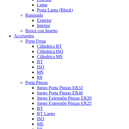
Lama
Porta Lama (Block)
Ranurado
Exterior
Interior
Broca con Inserto
Accesorios
Porta Fresa
Cilíndrica BT
Cilíndrica ISO
Cilíndrica MS
BT
ISO
MS
R8
Porta Pinzas
Juego Porta Pinzas ER32
Juego Porta Pinzas ER40
Juego Extensión Pinzas ER20
Juego Extensión Pinzas ER25
BT
BT Largo
ISO
MS