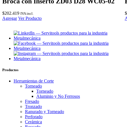
Broca con Inserto ZD03 D28 WC05-02
$
202.419
$
IVA incl.
Agregar
Ver Producto
A
Productos
Herramientas de Corte
Torneado
Torneado
Aluminio y No Ferrosos
Fresado
Tronzado
Ranurado y Torneado
Perforado
Cerámica
Roscado