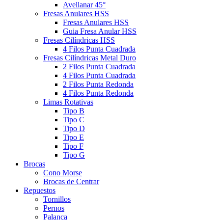
Avellanar 45°
Fresas Anulares HSS
Fresas Anulares HSS
Guia Fresa Anular HSS
Fresas Cilíndricas HSS
4 Filos Punta Cuadrada
Fresas Cilíndricas Metal Duro
2 Filos Punta Cuadrada
4 Filos Punta Cuadrada
2 Filos Punta Redonda
4 Filos Punta Redonda
Limas Rotativas
Tipo B
Tipo C
Tipo D
Tipo E
Tipo F
Tipo G
Brocas
Cono Morse
Brocas de Centrar
Repuestos
Tornillos
Pernos
Palanca