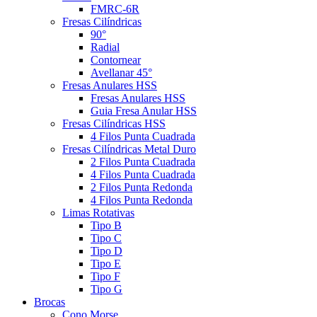
FMRC-6R
Fresas Cilíndricas
90°
Radial
Contornear
Avellanar 45°
Fresas Anulares HSS
Fresas Anulares HSS
Guia Fresa Anular HSS
Fresas Cilíndricas HSS
4 Filos Punta Cuadrada
Fresas Cilíndricas Metal Duro
2 Filos Punta Cuadrada
4 Filos Punta Cuadrada
2 Filos Punta Redonda
4 Filos Punta Redonda
Limas Rotativas
Tipo B
Tipo C
Tipo D
Tipo E
Tipo F
Tipo G
Brocas
Cono Morse