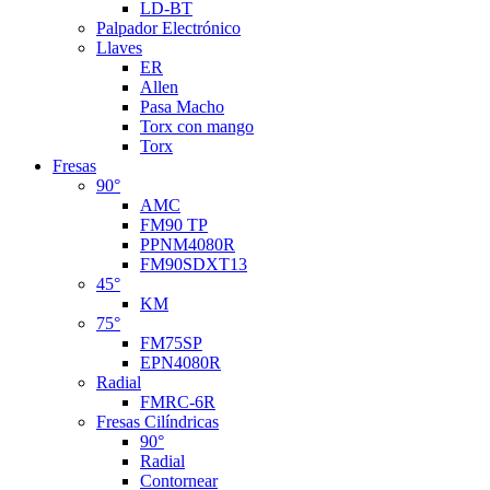
LD-BT
Palpador Electrónico
Llaves
ER
Allen
Pasa Macho
Torx con mango
Torx
Fresas
90°
AMC
FM90 TP
PPNM4080R
FM90SDXT13
45°
KM
75°
FM75SP
EPN4080R
Radial
FMRC-6R
Fresas Cilíndricas
90°
Radial
Contornear