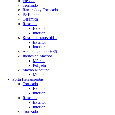
Fresado
Tronzado
Ranurado y Torneado
Perforado
Cerámica
Roscado
Exterior
Interior
Roscado Trapezoidal
Exterior
Interior
Acero cuadrado HSS
Juegos de Machos
Métrico
Pulgada
Macho Máquina
Métrico
Porta Herramientas
Torneado
Exterior
Interior
Roscado
Exterior
Interior
Tronzado