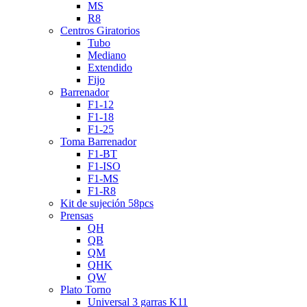
MS
R8
Centros Giratorios
Tubo
Mediano
Extendido
Fijo
Barrenador
F1-12
F1-18
F1-25
Toma Barrenador
F1-BT
F1-ISO
F1-MS
F1-R8
Kit de sujeción 58pcs
Prensas
QH
QB
QM
QHK
QW
Plato Torno
Universal 3 garras K11