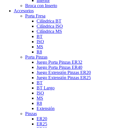
Interior
Broca con Inserto
Accesorios
Porta Fresa
Cilíndrica BT
Cilíndrica ISO
Cilíndrica MS
BT
ISO
MS
R8
Porta Pinzas
Juego Porta Pinzas ER32
Juego Porta Pinzas ER40
Juego Extensión Pinzas ER20
Juego Extensión Pinzas ER25
BT
BT Largo
ISO
MS
R8
Extensión
Pinzas
ER20
ER25