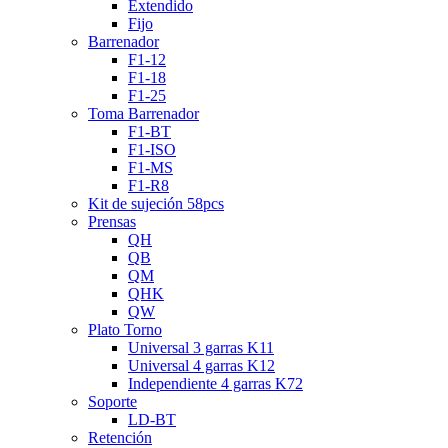
Extendido
Fijo
Barrenador
F1-12
F1-18
F1-25
Toma Barrenador
F1-BT
F1-ISO
F1-MS
F1-R8
Kit de sujeción 58pcs
Prensas
QH
QB
QM
QHK
QW
Plato Torno
Universal 3 garras K11
Universal 4 garras K12
Independiente 4 garras K72
Soporte
LD-BT
Retención