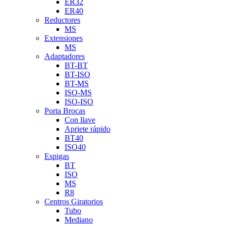
ER32
ER40
Reductores
MS
Extensiones
MS
Adaptadores
BT-BT
BT-ISO
BT-MS
ISO-MS
ISO-ISO
Porta Brocas
Con llave
Apriete rápido
BT40
ISO40
Espigas
BT
ISO
MS
R8
Centros Giratorios
Tubo
Mediano