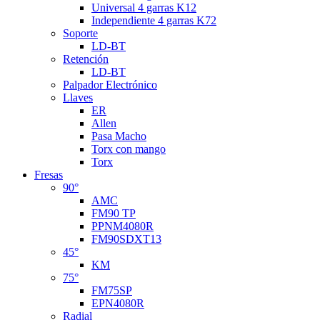
Universal 4 garras K12
Independiente 4 garras K72
Soporte
LD-BT
Retención
LD-BT
Palpador Electrónico
Llaves
ER
Allen
Pasa Macho
Torx con mango
Torx
Fresas
90°
AMC
FM90 TP
PPNM4080R
FM90SDXT13
45°
KM
75°
FM75SP
EPN4080R
Radial