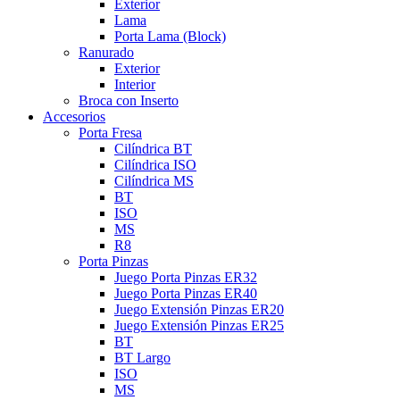
Exterior
Lama
Porta Lama (Block)
Ranurado
Exterior
Interior
Broca con Inserto
Accesorios
Porta Fresa
Cilíndrica BT
Cilíndrica ISO
Cilíndrica MS
BT
ISO
MS
R8
Porta Pinzas
Juego Porta Pinzas ER32
Juego Porta Pinzas ER40
Juego Extensión Pinzas ER20
Juego Extensión Pinzas ER25
BT
BT Largo
ISO
MS