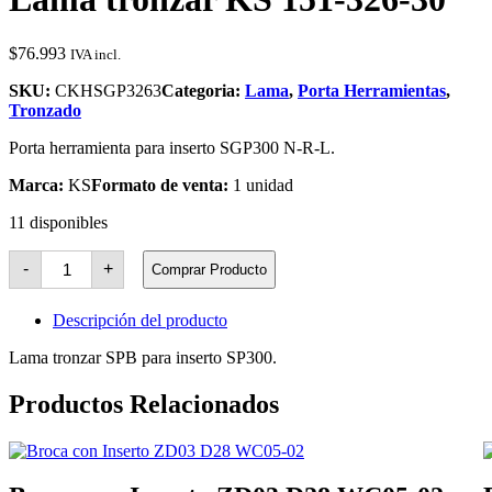
$
76.993
IVA incl.
SKU:
CKHSGP3263
Categoria:
Lama
,
Porta Herramientas
,
Tronzado
Porta herramienta para inserto SGP300 N-R-L.
Marca:
KS
Formato de venta:
1 unidad
11 disponibles
Lama
-
+
Comprar Producto
tronzar
KS
151-
Descripción del producto
326-
30
Lama tronzar SPB para inserto SP300.
cantidad
Productos Relacionados