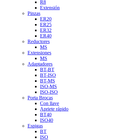
R8
Extensión
Pinzas
ER20
ER25
ER32
ER40
Reductores
MS
Extensiones
MS
Adaptadores
BT-BT
BT-ISO
BT-MS
ISO-MS
ISO-ISO
Porta Brocas
Con llave
Apriete rápido
BT40
ISO40
Espigas
BT
ISO