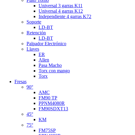
Plato Torno
Universal 3 garras K11
Universal 4 garras K12
Independiente 4 garras K72
Soporte
LD-BT
Retención
LD-BT
Palpador Electrónico
Llaves
ER
Allen
Pasa Macho
Torx con mango
Torx
Fresas
90°
AMC
FM90 TP
PPNM4080R
FM90SDXT13
45°
KM
75°
FM75SP