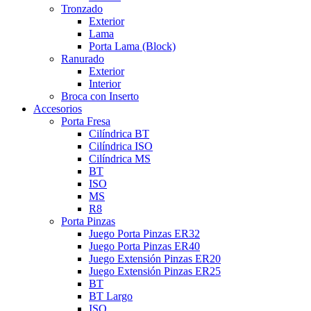
Tronzado
Exterior
Lama
Porta Lama (Block)
Ranurado
Exterior
Interior
Broca con Inserto
Accesorios
Porta Fresa
Cilíndrica BT
Cilíndrica ISO
Cilíndrica MS
BT
ISO
MS
R8
Porta Pinzas
Juego Porta Pinzas ER32
Juego Porta Pinzas ER40
Juego Extensión Pinzas ER20
Juego Extensión Pinzas ER25
BT
BT Largo
ISO