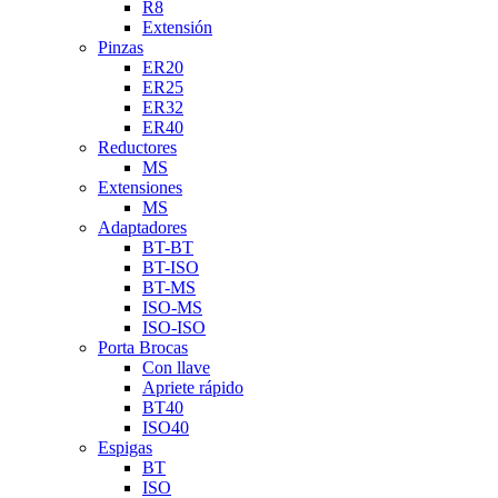
R8
Extensión
Pinzas
ER20
ER25
ER32
ER40
Reductores
MS
Extensiones
MS
Adaptadores
BT-BT
BT-ISO
BT-MS
ISO-MS
ISO-ISO
Porta Brocas
Con llave
Apriete rápido
BT40
ISO40
Espigas
BT
ISO