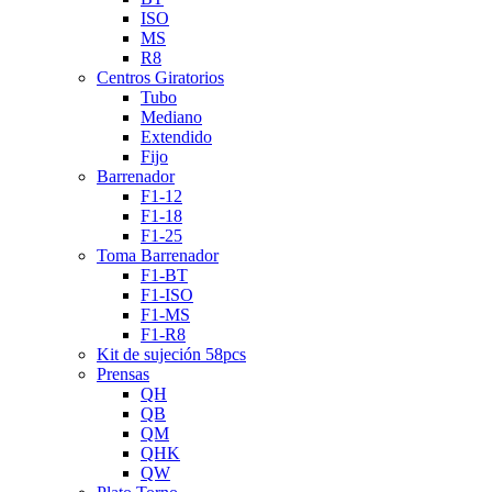
ISO
MS
R8
Centros Giratorios
Tubo
Mediano
Extendido
Fijo
Barrenador
F1-12
F1-18
F1-25
Toma Barrenador
F1-BT
F1-ISO
F1-MS
F1-R8
Kit de sujeción 58pcs
Prensas
QH
QB
QM
QHK
QW