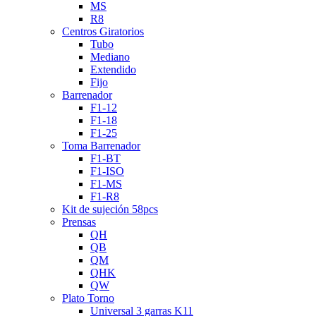
MS
R8
Centros Giratorios
Tubo
Mediano
Extendido
Fijo
Barrenador
F1-12
F1-18
F1-25
Toma Barrenador
F1-BT
F1-ISO
F1-MS
F1-R8
Kit de sujeción 58pcs
Prensas
QH
QB
QM
QHK
QW
Plato Torno
Universal 3 garras K11