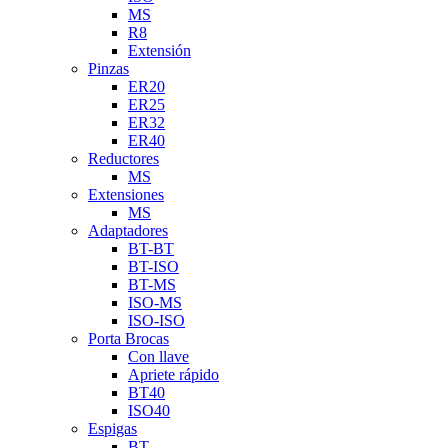
MS
R8
Extensión
Pinzas
ER20
ER25
ER32
ER40
Reductores
MS
Extensiones
MS
Adaptadores
BT-BT
BT-ISO
BT-MS
ISO-MS
ISO-ISO
Porta Brocas
Con llave
Apriete rápido
BT40
ISO40
Espigas
BT