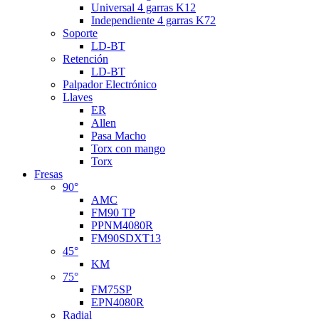
Universal 4 garras K12
Independiente 4 garras K72
Soporte
LD-BT
Retención
LD-BT
Palpador Electrónico
Llaves
ER
Allen
Pasa Macho
Torx con mango
Torx
Fresas
90°
AMC
FM90 TP
PPNM4080R
FM90SDXT13
45°
KM
75°
FM75SP
EPN4080R
Radial