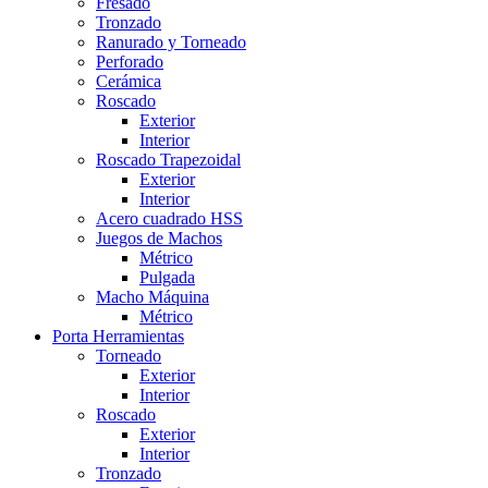
Fresado
Tronzado
Ranurado y Torneado
Perforado
Cerámica
Roscado
Exterior
Interior
Roscado Trapezoidal
Exterior
Interior
Acero cuadrado HSS
Juegos de Machos
Métrico
Pulgada
Macho Máquina
Métrico
Porta Herramientas
Torneado
Exterior
Interior
Roscado
Exterior
Interior
Tronzado