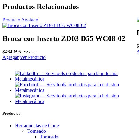
Productos Relacionados
Producto Agotado
Broca con Inserto ZD03 D55 WC08-02
$
$
464.695
A
IVA incl.
Agregar
Ver Producto
Productos
Herramientas de Corte
Torneado
Torneado