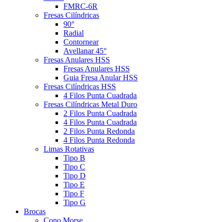
FMRC-6R
Fresas Cilíndricas
90°
Radial
Contornear
Avellanar 45°
Fresas Anulares HSS
Fresas Anulares HSS
Guia Fresa Anular HSS
Fresas Cilíndricas HSS
4 Filos Punta Cuadrada
Fresas Cilíndricas Metal Duro
2 Filos Punta Cuadrada
4 Filos Punta Cuadrada
2 Filos Punta Redonda
4 Filos Punta Redonda
Limas Rotativas
Tipo B
Tipo C
Tipo D
Tipo E
Tipo F
Tipo G
Brocas
Cono Morse