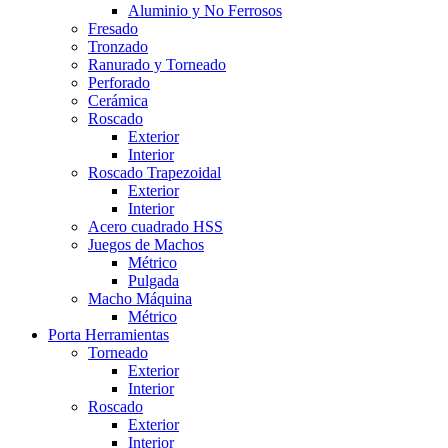
Aluminio y No Ferrosos
Fresado
Tronzado
Ranurado y Torneado
Perforado
Cerámica
Roscado
Exterior
Interior
Roscado Trapezoidal
Exterior
Interior
Acero cuadrado HSS
Juegos de Machos
Métrico
Pulgada
Macho Máquina
Métrico
Porta Herramientas
Torneado
Exterior
Interior
Roscado
Exterior
Interior