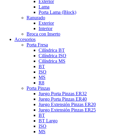
Exterior
Lama
Porta Lama (Block)
Ranurado
Exterior
Interior
Broca con Inserto
Accesorios
Porta Fresa
Cilíndrica BT
Cilíndrica ISO
Cilíndrica MS
BT
ISO
MS
R8
Porta Pinzas
Juego Porta Pinzas ER32
Juego Porta Pinzas ER40
Juego Extensión Pinzas ER20
Juego Extensión Pinzas ER25
BT
BT Largo
ISO
MS