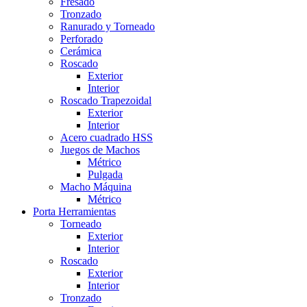
Fresado
Tronzado
Ranurado y Torneado
Perforado
Cerámica
Roscado
Exterior
Interior
Roscado Trapezoidal
Exterior
Interior
Acero cuadrado HSS
Juegos de Machos
Métrico
Pulgada
Macho Máquina
Métrico
Porta Herramientas
Torneado
Exterior
Interior
Roscado
Exterior
Interior
Tronzado