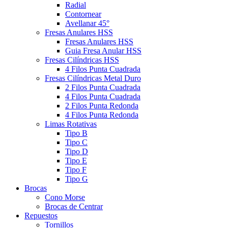
Radial
Contornear
Avellanar 45°
Fresas Anulares HSS
Fresas Anulares HSS
Guia Fresa Anular HSS
Fresas Cilíndricas HSS
4 Filos Punta Cuadrada
Fresas Cilíndricas Metal Duro
2 Filos Punta Cuadrada
4 Filos Punta Cuadrada
2 Filos Punta Redonda
4 Filos Punta Redonda
Limas Rotativas
Tipo B
Tipo C
Tipo D
Tipo E
Tipo F
Tipo G
Brocas
Cono Morse
Brocas de Centrar
Repuestos
Tornillos