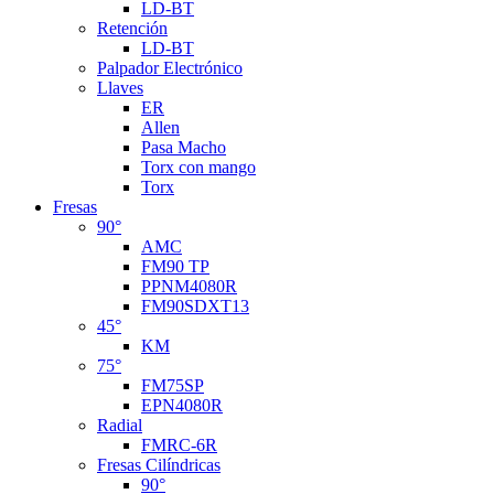
LD-BT
Retención
LD-BT
Palpador Electrónico
Llaves
ER
Allen
Pasa Macho
Torx con mango
Torx
Fresas
90°
AMC
FM90 TP
PPNM4080R
FM90SDXT13
45°
KM
75°
FM75SP
EPN4080R
Radial
FMRC-6R
Fresas Cilíndricas
90°