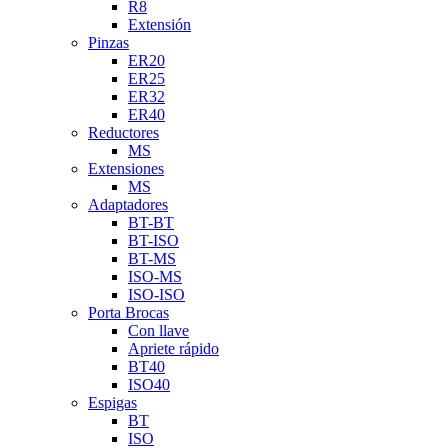
R8
Extensión
Pinzas
ER20
ER25
ER32
ER40
Reductores
MS
Extensiones
MS
Adaptadores
BT-BT
BT-ISO
BT-MS
ISO-MS
ISO-ISO
Porta Brocas
Con llave
Apriete rápido
BT40
ISO40
Espigas
BT
ISO