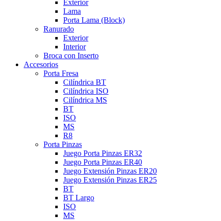
Exterior
Lama
Porta Lama (Block)
Ranurado
Exterior
Interior
Broca con Inserto
Accesorios
Porta Fresa
Cilíndrica BT
Cilíndrica ISO
Cilíndrica MS
BT
ISO
MS
R8
Porta Pinzas
Juego Porta Pinzas ER32
Juego Porta Pinzas ER40
Juego Extensión Pinzas ER20
Juego Extensión Pinzas ER25
BT
BT Largo
ISO
MS