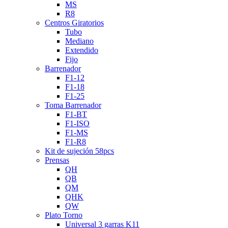
MS
R8
Centros Giratorios
Tubo
Mediano
Extendido
Fijo
Barrenador
F1-12
F1-18
F1-25
Toma Barrenador
F1-BT
F1-ISO
F1-MS
F1-R8
Kit de sujeción 58pcs
Prensas
QH
QB
QM
QHK
QW
Plato Torno
Universal 3 garras K11