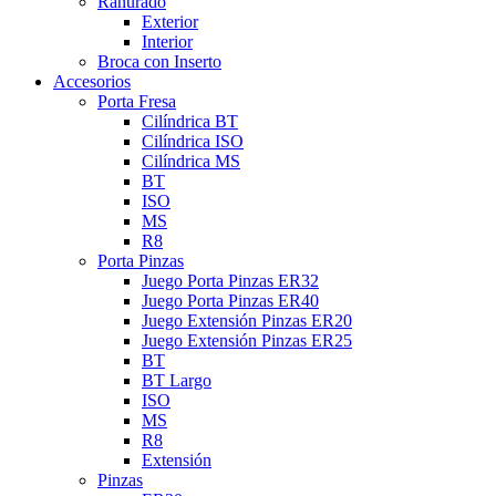
Ranurado
Exterior
Interior
Broca con Inserto
Accesorios
Porta Fresa
Cilíndrica BT
Cilíndrica ISO
Cilíndrica MS
BT
ISO
MS
R8
Porta Pinzas
Juego Porta Pinzas ER32
Juego Porta Pinzas ER40
Juego Extensión Pinzas ER20
Juego Extensión Pinzas ER25
BT
BT Largo
ISO
MS
R8
Extensión
Pinzas