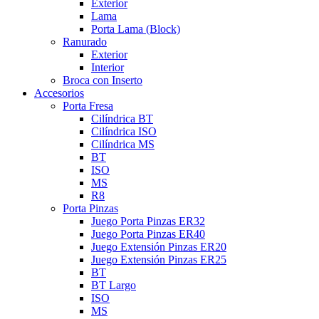
Exterior
Lama
Porta Lama (Block)
Ranurado
Exterior
Interior
Broca con Inserto
Accesorios
Porta Fresa
Cilíndrica BT
Cilíndrica ISO
Cilíndrica MS
BT
ISO
MS
R8
Porta Pinzas
Juego Porta Pinzas ER32
Juego Porta Pinzas ER40
Juego Extensión Pinzas ER20
Juego Extensión Pinzas ER25
BT
BT Largo
ISO
MS