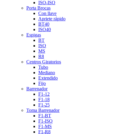
ISO-ISO
Porta Brocas
Con llave
Apriete rápido
BT40
ISO40
Espigas
BT
ISO
MS
R8
Centros Giratorios
Tubo
Mediano
Extendido
Fijo
Barrenador
F1-12
F1-18
F1-25
Toma Barrenador
F1-BT
F1-ISO
F1-MS
F1-R8