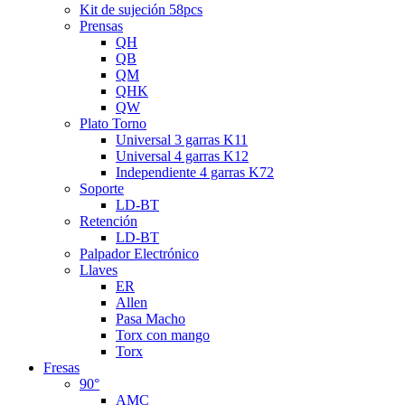
Kit de sujeción 58pcs
Prensas
QH
QB
QM
QHK
QW
Plato Torno
Universal 3 garras K11
Universal 4 garras K12
Independiente 4 garras K72
Soporte
LD-BT
Retención
LD-BT
Palpador Electrónico
Llaves
ER
Allen
Pasa Macho
Torx con mango
Torx
Fresas
90°
AMC