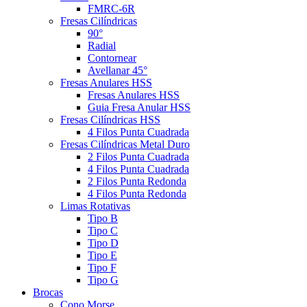
FMRC-6R
Fresas Cilíndricas
90°
Radial
Contornear
Avellanar 45°
Fresas Anulares HSS
Fresas Anulares HSS
Guia Fresa Anular HSS
Fresas Cilíndricas HSS
4 Filos Punta Cuadrada
Fresas Cilíndricas Metal Duro
2 Filos Punta Cuadrada
4 Filos Punta Cuadrada
2 Filos Punta Redonda
4 Filos Punta Redonda
Limas Rotativas
Tipo B
Tipo C
Tipo D
Tipo E
Tipo F
Tipo G
Brocas
Cono Morse