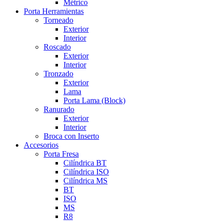
Métrico
Porta Herramientas
Torneado
Exterior
Interior
Roscado
Exterior
Interior
Tronzado
Exterior
Lama
Porta Lama (Block)
Ranurado
Exterior
Interior
Broca con Inserto
Accesorios
Porta Fresa
Cilíndrica BT
Cilíndrica ISO
Cilíndrica MS
BT
ISO
MS
R8