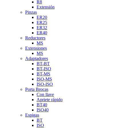
R8
Extensión
Pinzas
ER20
ER25
ER32
ER40
Reductores
MS
Extensiones
MS
Adaptadores
BT-BT
BT-ISO
BT-MS
ISO-MS
ISO-ISO
Porta Brocas
Con llave
Apriete rápido
BT40
ISO40
Espigas
BT
ISO