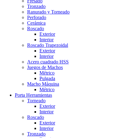
Fresado
Tronzado
Ranurado y Torneado
Perforado
Cerámica
Roscado
Exterior
Interior
Roscado Trapezoidal
Exterior
Interior
Acero cuadrado HSS
Juegos de Machos
Métrico
Pulgada
Macho Máquina
Métrico
Porta Herramientas
Torneado
Exterior
Interior
Roscado
Exterior
Interior
Tronzado