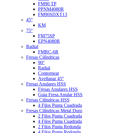
FM90 TP
PPNM4080R
FM90SDXT13
45°
KM
75°
FM75SP
EPN4080R
Radial
FMRC-6R
Fresas Cilíndricas
90°
Radial
Contornear
Avellanar 45°
Fresas Anulares HSS
Fresas Anulares HSS
Guia Fresa Anular HSS
Fresas Cilíndricas HSS
4 Filos Punta Cuadrada
Fresas Cilíndricas Metal Duro
2 Filos Punta Cuadrada
4 Filos Punta Cuadrada
2 Filos Punta Redonda
4 Filos Punta Redonda