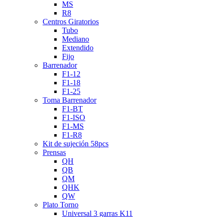
MS
R8
Centros Giratorios
Tubo
Mediano
Extendido
Fijo
Barrenador
F1-12
F1-18
F1-25
Toma Barrenador
F1-BT
F1-ISO
F1-MS
F1-R8
Kit de sujeción 58pcs
Prensas
QH
QB
QM
QHK
QW
Plato Torno
Universal 3 garras K11