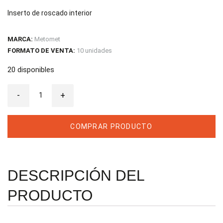
Inserto de roscado interior
MARCA:
Metomet
FORMATO DE VENTA:
10 unidades
20 disponibles
Inserto
-
Metomet
+
de
Roscado
16IR-
G60
COMPRAR PRODUCTO
TTI45(1,75-
3,0)
(14-
8)
cantidad
DESCRIPCIÓN DEL
PRODUCTO