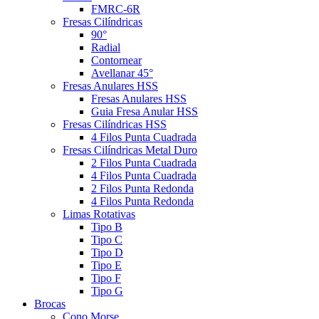
FMRC-6R
Fresas Cilíndricas
90°
Radial
Contornear
Avellanar 45°
Fresas Anulares HSS
Fresas Anulares HSS
Guia Fresa Anular HSS
Fresas Cilíndricas HSS
4 Filos Punta Cuadrada
Fresas Cilíndricas Metal Duro
2 Filos Punta Cuadrada
4 Filos Punta Cuadrada
2 Filos Punta Redonda
4 Filos Punta Redonda
Limas Rotativas
Tipo B
Tipo C
Tipo D
Tipo E
Tipo F
Tipo G
Brocas
Cono Morse