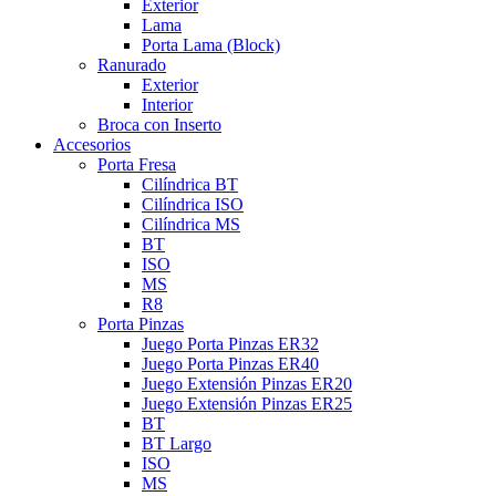
Exterior
Lama
Porta Lama (Block)
Ranurado
Exterior
Interior
Broca con Inserto
Accesorios
Porta Fresa
Cilíndrica BT
Cilíndrica ISO
Cilíndrica MS
BT
ISO
MS
R8
Porta Pinzas
Juego Porta Pinzas ER32
Juego Porta Pinzas ER40
Juego Extensión Pinzas ER20
Juego Extensión Pinzas ER25
BT
BT Largo
ISO
MS