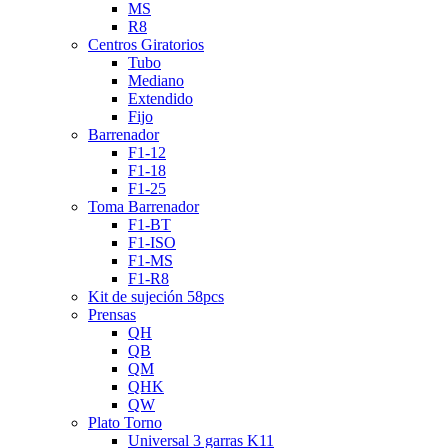
MS
R8
Centros Giratorios
Tubo
Mediano
Extendido
Fijo
Barrenador
F1-12
F1-18
F1-25
Toma Barrenador
F1-BT
F1-ISO
F1-MS
F1-R8
Kit de sujeción 58pcs
Prensas
QH
QB
QM
QHK
QW
Plato Torno
Universal 3 garras K11