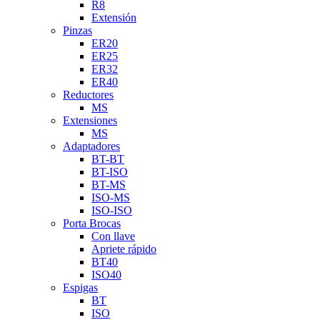
R8
Extensión
Pinzas
ER20
ER25
ER32
ER40
Reductores
MS
Extensiones
MS
Adaptadores
BT-BT
BT-ISO
BT-MS
ISO-MS
ISO-ISO
Porta Brocas
Con llave
Apriete rápido
BT40
ISO40
Espigas
BT
ISO