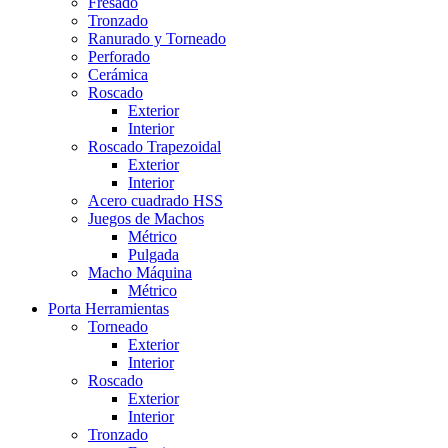
Fresado
Tronzado
Ranurado y Torneado
Perforado
Cerámica
Roscado
Exterior
Interior
Roscado Trapezoidal
Exterior
Interior
Acero cuadrado HSS
Juegos de Machos
Métrico
Pulgada
Macho Máquina
Métrico
Porta Herramientas
Torneado
Exterior
Interior
Roscado
Exterior
Interior
Tronzado