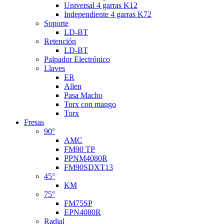
Universal 4 garras K12
Independiente 4 garras K72
Soporte
LD-BT
Retención
LD-BT
Palpador Electrónico
Llaves
ER
Allen
Pasa Macho
Torx con mango
Torx
Fresas
90°
AMC
FM90 TP
PPNM4080R
FM90SDXT13
45°
KM
75°
FM75SP
EPN4080R
Radial