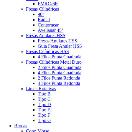
FMRC-6R
Fresas Cilíndricas
90°
Radial
Contornear
Avellanar 45°
Fresas Anulares HSS
Fresas Anulares HSS
Guia Fresa Anular HSS
Fresas Cilíndricas HSS
4 Filos Punta Cuadrada
Fresas Cilíndricas Metal Duro
2 Filos Punta Cuadrada
4 Filos Punta Cuadrada
2 Filos Punta Redonda
4 Filos Punta Redonda
Limas Rotativas
Tipo B
Tipo C
Tipo D
Tipo E
Tipo F
Tipo G
Brocas
Cono Morse