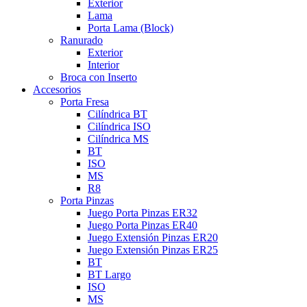
Exterior
Lama
Porta Lama (Block)
Ranurado
Exterior
Interior
Broca con Inserto
Accesorios
Porta Fresa
Cilíndrica BT
Cilíndrica ISO
Cilíndrica MS
BT
ISO
MS
R8
Porta Pinzas
Juego Porta Pinzas ER32
Juego Porta Pinzas ER40
Juego Extensión Pinzas ER20
Juego Extensión Pinzas ER25
BT
BT Largo
ISO
MS