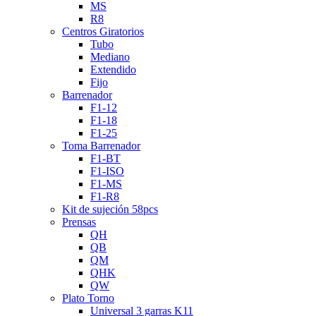
MS
R8
Centros Giratorios
Tubo
Mediano
Extendido
Fijo
Barrenador
F1-12
F1-18
F1-25
Toma Barrenador
F1-BT
F1-ISO
F1-MS
F1-R8
Kit de sujeción 58pcs
Prensas
QH
QB
QM
QHK
QW
Plato Torno
Universal 3 garras K11