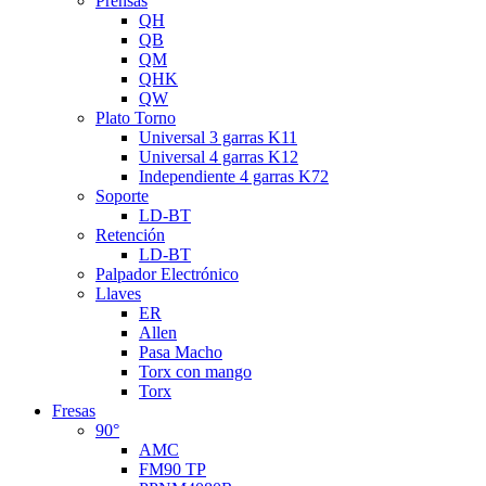
Prensas
QH
QB
QM
QHK
QW
Plato Torno
Universal 3 garras K11
Universal 4 garras K12
Independiente 4 garras K72
Soporte
LD-BT
Retención
LD-BT
Palpador Electrónico
Llaves
ER
Allen
Pasa Macho
Torx con mango
Torx
Fresas
90°
AMC
FM90 TP