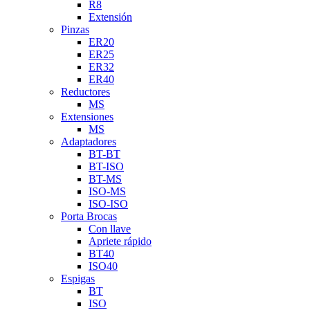
R8
Extensión
Pinzas
ER20
ER25
ER32
ER40
Reductores
MS
Extensiones
MS
Adaptadores
BT-BT
BT-ISO
BT-MS
ISO-MS
ISO-ISO
Porta Brocas
Con llave
Apriete rápido
BT40
ISO40
Espigas
BT
ISO