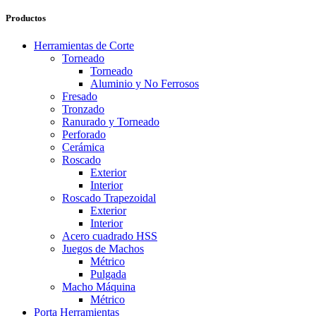
Productos
Herramientas de Corte
Torneado
Torneado
Aluminio y No Ferrosos
Fresado
Tronzado
Ranurado y Torneado
Perforado
Cerámica
Roscado
Exterior
Interior
Roscado Trapezoidal
Exterior
Interior
Acero cuadrado HSS
Juegos de Machos
Métrico
Pulgada
Macho Máquina
Métrico
Porta Herramientas