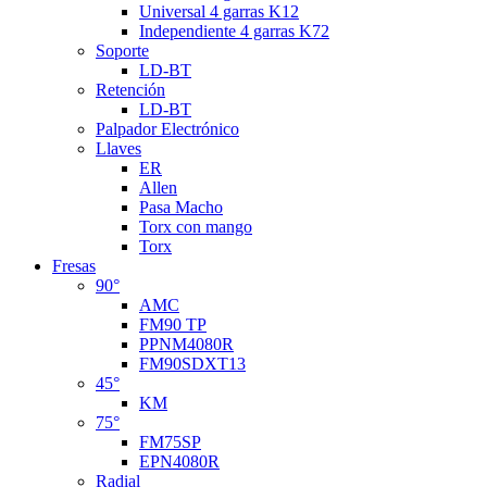
Universal 4 garras K12
Independiente 4 garras K72
Soporte
LD-BT
Retención
LD-BT
Palpador Electrónico
Llaves
ER
Allen
Pasa Macho
Torx con mango
Torx
Fresas
90°
AMC
FM90 TP
PPNM4080R
FM90SDXT13
45°
KM
75°
FM75SP
EPN4080R
Radial