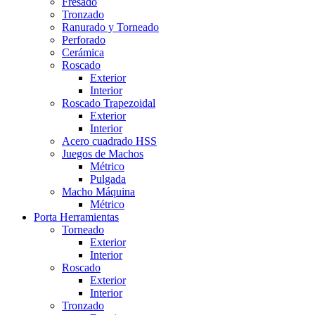
Fresado
Tronzado
Ranurado y Torneado
Perforado
Cerámica
Roscado
Exterior
Interior
Roscado Trapezoidal
Exterior
Interior
Acero cuadrado HSS
Juegos de Machos
Métrico
Pulgada
Macho Máquina
Métrico
Porta Herramientas
Torneado
Exterior
Interior
Roscado
Exterior
Interior
Tronzado