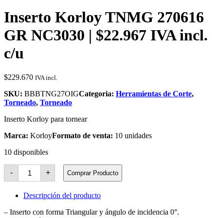
Inserto Korloy TNMG 270616
GR NC3030 | $22.967 IVA incl.
c/u
$
229.670
IVA incl.
SKU:
BBBTNG27OIG
Categoria:
Herramientas de Corte
,
Torneado
,
Torneado
Inserto Korloy para tornear
Marca:
Korloy
Formato de venta:
10 unidades
10 disponibles
Inserto
-
+
Comprar Producto
Korloy
TNMG
270616
Descripción del producto
GR
NC3030
– Inserto con forma Triangular y ángulo de incidencia 0°.
cantidad