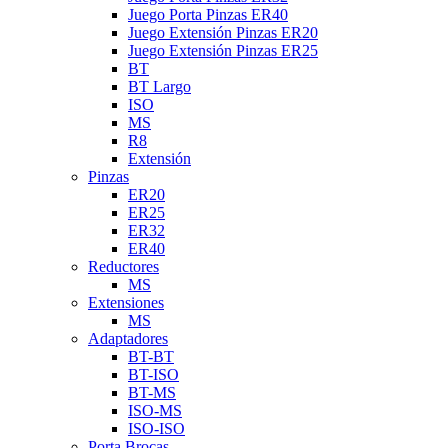
Juego Porta Pinzas ER40
Juego Extensión Pinzas ER20
Juego Extensión Pinzas ER25
BT
BT Largo
ISO
MS
R8
Extensión
Pinzas
ER20
ER25
ER32
ER40
Reductores
MS
Extensiones
MS
Adaptadores
BT-BT
BT-ISO
BT-MS
ISO-MS
ISO-ISO
Porta Brocas