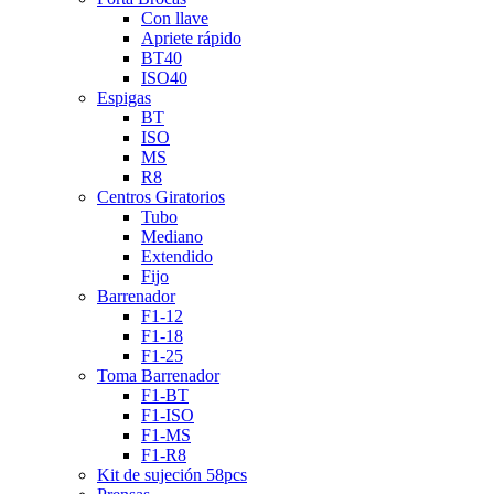
Con llave
Apriete rápido
BT40
ISO40
Espigas
BT
ISO
MS
R8
Centros Giratorios
Tubo
Mediano
Extendido
Fijo
Barrenador
F1-12
F1-18
F1-25
Toma Barrenador
F1-BT
F1-ISO
F1-MS
F1-R8
Kit de sujeción 58pcs