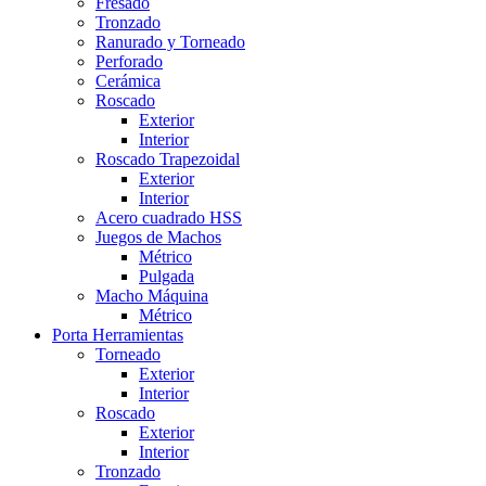
Fresado
Tronzado
Ranurado y Torneado
Perforado
Cerámica
Roscado
Exterior
Interior
Roscado Trapezoidal
Exterior
Interior
Acero cuadrado HSS
Juegos de Machos
Métrico
Pulgada
Macho Máquina
Métrico
Porta Herramientas
Torneado
Exterior
Interior
Roscado
Exterior
Interior
Tronzado