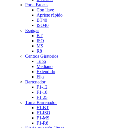
Porta Brocas
Con llave
Apriete rápido
BT40
ISO40
Espigas
BT
ISO
MS
R8
Centros Giratorios
Tubo
Mediano
Extendido
Fijo
Barrenador
F1-12
F1-18
F1-25
Toma Barrenador
F1-BT
F1-ISO
F1-MS
F1-R8