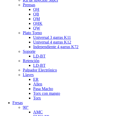
Kit de sujeción 58pcs
Prensas
QH
QB
QM
QHK
QW
Plato Torno
Universal 3 garras K11
Universal 4 garras K12
Independiente 4 garras K72
Soporte
LD-BT
Retención
LD-BT
Palpador Electrónico
Llaves
ER
Allen
Pasa Macho
Torx con mango
Torx
Fresas
90°
AMC