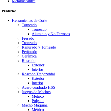
Productos
Herramientas de Corte
Torneado
Torneado
Aluminio y No Ferrosos
Fresado
Tronzado
Ranurado y Torneado
Perforado
Cerámica
Roscado
Exterior
Interior
Roscado Trapezoidal
Exterior
Interior
Acero cuadrado HSS
Juegos de Machos
Métrico
Pulgada
Macho Máquina
Métrico