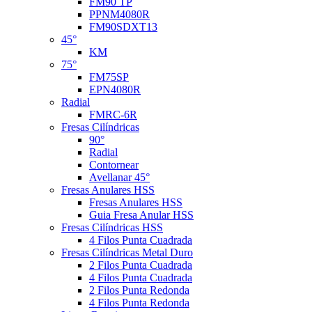
FM90 TP
PPNM4080R
FM90SDXT13
45°
KM
75°
FM75SP
EPN4080R
Radial
FMRC-6R
Fresas Cilíndricas
90°
Radial
Contornear
Avellanar 45°
Fresas Anulares HSS
Fresas Anulares HSS
Guia Fresa Anular HSS
Fresas Cilíndricas HSS
4 Filos Punta Cuadrada
Fresas Cilíndricas Metal Duro
2 Filos Punta Cuadrada
4 Filos Punta Cuadrada
2 Filos Punta Redonda
4 Filos Punta Redonda