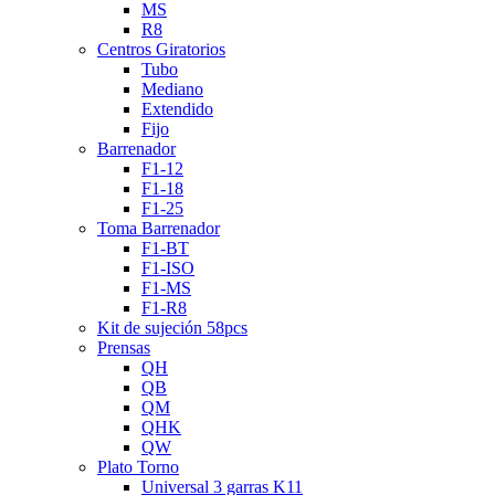
MS
R8
Centros Giratorios
Tubo
Mediano
Extendido
Fijo
Barrenador
F1-12
F1-18
F1-25
Toma Barrenador
F1-BT
F1-ISO
F1-MS
F1-R8
Kit de sujeción 58pcs
Prensas
QH
QB
QM
QHK
QW
Plato Torno
Universal 3 garras K11