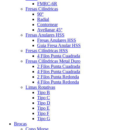
FMRC-6R
Fresas Cilíndricas
90°
Radial
Contornear
Avellanar 45°
Fresas Anulares HSS
Fresas Anulares HSS
Guia Fresa Anular HSS
Fresas Cilíndricas HSS
4 Filos Punta Cuadrada
Fresas Cilíndricas Metal Duro
2 Filos Punta Cuadrada
4 Filos Punta Cuadrada
2 Filos Punta Redonda
4 Filos Punta Redonda
Limas Rotativas
Tipo B
Tipo C
Tipo D
Tipo E
Tipo F
Tipo G
Brocas
Cono Morse