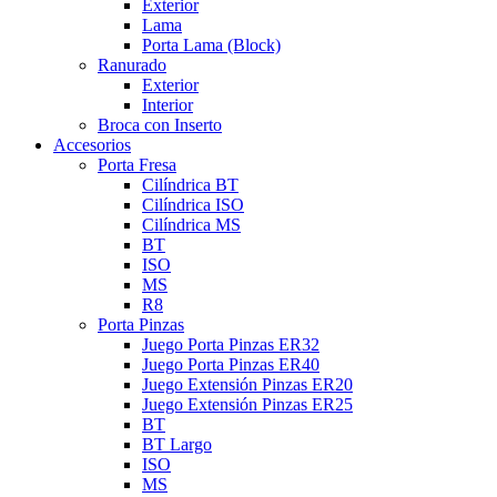
Exterior
Lama
Porta Lama (Block)
Ranurado
Exterior
Interior
Broca con Inserto
Accesorios
Porta Fresa
Cilíndrica BT
Cilíndrica ISO
Cilíndrica MS
BT
ISO
MS
R8
Porta Pinzas
Juego Porta Pinzas ER32
Juego Porta Pinzas ER40
Juego Extensión Pinzas ER20
Juego Extensión Pinzas ER25
BT
BT Largo
ISO
MS