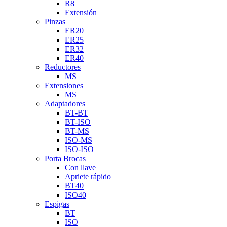
R8
Extensión
Pinzas
ER20
ER25
ER32
ER40
Reductores
MS
Extensiones
MS
Adaptadores
BT-BT
BT-ISO
BT-MS
ISO-MS
ISO-ISO
Porta Brocas
Con llave
Apriete rápido
BT40
ISO40
Espigas
BT
ISO