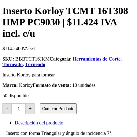
Inserto Korloy TCMT 16T308
HMP PC9030 | $11.424 IVA
incl. c/u
$
114.240
IVA incl.
SKU:
BBBTCT16JKM
Categoria:
Herramientas de Corte
,
Torneado
,
Torneado
Inserto Korloy para tornear
Marca:
Korloy
Formato de venta:
10 unidades
50 disponibles
Inserto
-
+
Comprar Producto
Korloy
TCMT
16T308
Descripción del producto
HMP
PC9030
– Inserto con forma Triangular y ángulo de incidencia 7°.
cantidad