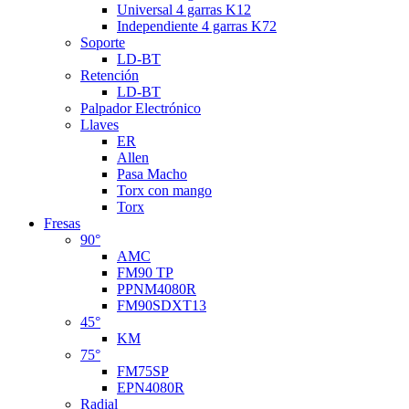
Universal 4 garras K12
Independiente 4 garras K72
Soporte
LD-BT
Retención
LD-BT
Palpador Electrónico
Llaves
ER
Allen
Pasa Macho
Torx con mango
Torx
Fresas
90°
AMC
FM90 TP
PPNM4080R
FM90SDXT13
45°
KM
75°
FM75SP
EPN4080R
Radial