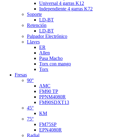
Universal 4 garras K12
Independiente 4 garras K72
Soporte
LD-BT
Retención
LD-BT
Palpador Electrónico
Llaves
ER
Allen
Pasa Macho
Torx con mango
Torx
Fresas
90°
AMC
FM90 TP
PPNM4080R
FM90SDXT13
45°
KM
75°
FM75SP
EPN4080R
Radial