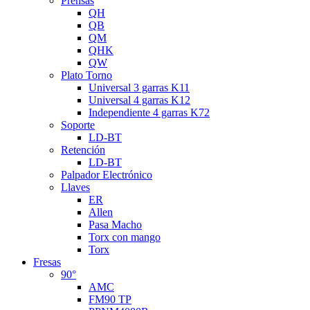
Prensas
QH
QB
QM
QHK
QW
Plato Torno
Universal 3 garras K11
Universal 4 garras K12
Independiente 4 garras K72
Soporte
LD-BT
Retención
LD-BT
Palpador Electrónico
Llaves
ER
Allen
Pasa Macho
Torx con mango
Torx
Fresas
90°
AMC
FM90 TP