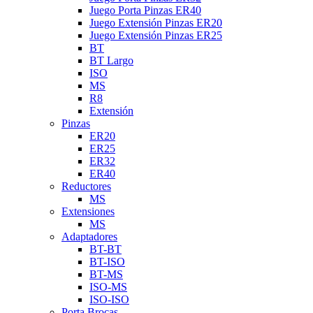
Juego Porta Pinzas ER40
Juego Extensión Pinzas ER20
Juego Extensión Pinzas ER25
BT
BT Largo
ISO
MS
R8
Extensión
Pinzas
ER20
ER25
ER32
ER40
Reductores
MS
Extensiones
MS
Adaptadores
BT-BT
BT-ISO
BT-MS
ISO-MS
ISO-ISO
Porta Brocas