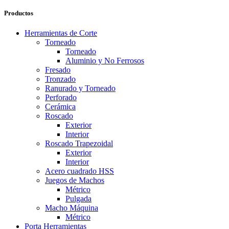
Productos
Herramientas de Corte
Torneado
Torneado
Aluminio y No Ferrosos
Fresado
Tronzado
Ranurado y Torneado
Perforado
Cerámica
Roscado
Exterior
Interior
Roscado Trapezoidal
Exterior
Interior
Acero cuadrado HSS
Juegos de Machos
Métrico
Pulgada
Macho Máquina
Métrico
Porta Herramientas