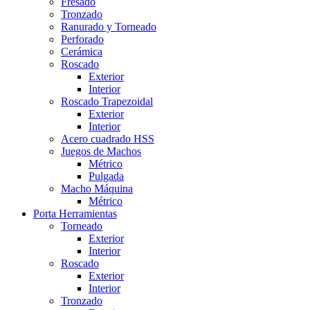
Fresado
Tronzado
Ranurado y Torneado
Perforado
Cerámica
Roscado
Exterior
Interior
Roscado Trapezoidal
Exterior
Interior
Acero cuadrado HSS
Juegos de Machos
Métrico
Pulgada
Macho Máquina
Métrico
Porta Herramientas
Torneado
Exterior
Interior
Roscado
Exterior
Interior
Tronzado