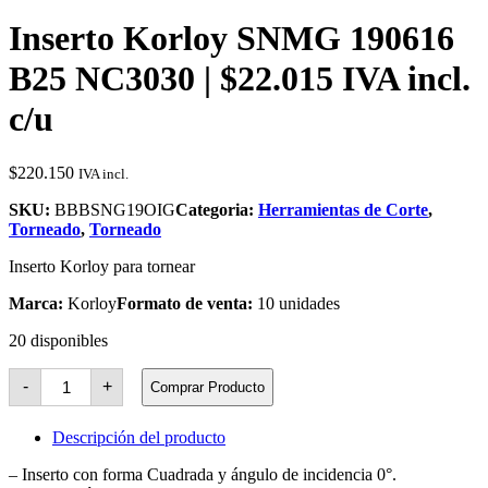
Inserto Korloy SNMG 190616
B25 NC3030 | $22.015 IVA incl.
c/u
$
220.150
IVA incl.
SKU:
BBBSNG19OIG
Categoria:
Herramientas de Corte
,
Torneado
,
Torneado
Inserto Korloy para tornear
Marca:
Korloy
Formato de venta:
10 unidades
20 disponibles
Inserto
-
+
Comprar Producto
Korloy
SNMG
190616
Descripción del producto
B25
NC3030
– Inserto con forma Cuadrada y ángulo de incidencia 0°.
cantidad