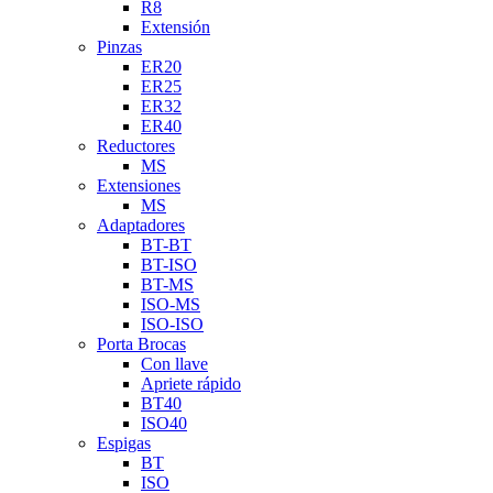
R8
Extensión
Pinzas
ER20
ER25
ER32
ER40
Reductores
MS
Extensiones
MS
Adaptadores
BT-BT
BT-ISO
BT-MS
ISO-MS
ISO-ISO
Porta Brocas
Con llave
Apriete rápido
BT40
ISO40
Espigas
BT
ISO