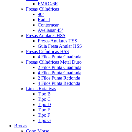
FMRC-6R
Fresas Cilíndricas
90°
Radial
Contornear
Avellanar 45°
Fresas Anulares HSS
Fresas Anulares HSS
Guia Fresa Anular HSS
Fresas Cilíndricas HSS
4 Filos Punta Cuadrada
Fresas Cilíndricas Metal Duro
2 Filos Punta Cuadrada
4 Filos Punta Cuadrada
2 Filos Punta Redonda
4 Filos Punta Redonda
Limas Rotativas
Tipo B
Tipo C
Tipo D
Tipo E
Tipo F
Tipo G
Brocas
Cono Morse