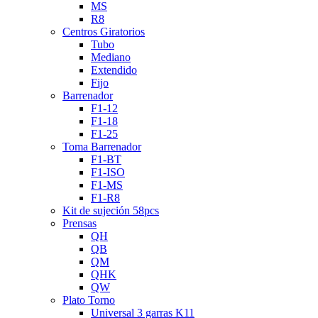
MS
R8
Centros Giratorios
Tubo
Mediano
Extendido
Fijo
Barrenador
F1-12
F1-18
F1-25
Toma Barrenador
F1-BT
F1-ISO
F1-MS
F1-R8
Kit de sujeción 58pcs
Prensas
QH
QB
QM
QHK
QW
Plato Torno
Universal 3 garras K11