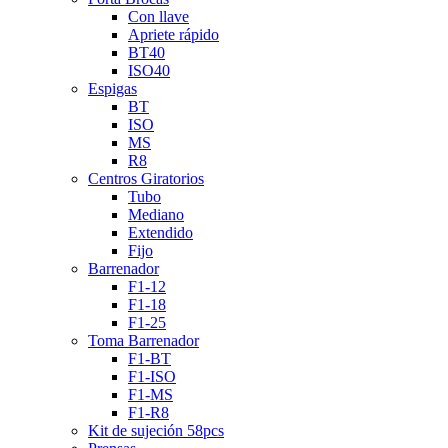
Con llave
Apriete rápido
BT40
ISO40
Espigas
BT
ISO
MS
R8
Centros Giratorios
Tubo
Mediano
Extendido
Fijo
Barrenador
F1-12
F1-18
F1-25
Toma Barrenador
F1-BT
F1-ISO
F1-MS
F1-R8
Kit de sujeción 58pcs