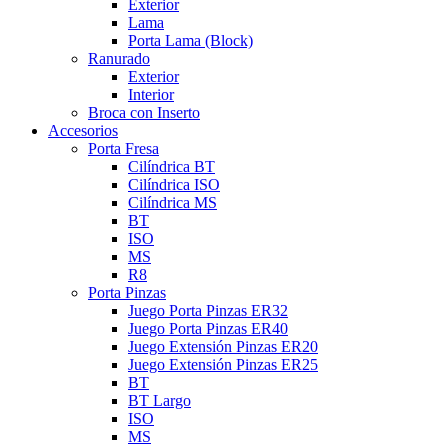
Exterior
Lama
Porta Lama (Block)
Ranurado
Exterior
Interior
Broca con Inserto
Accesorios
Porta Fresa
Cilíndrica BT
Cilíndrica ISO
Cilíndrica MS
BT
ISO
MS
R8
Porta Pinzas
Juego Porta Pinzas ER32
Juego Porta Pinzas ER40
Juego Extensión Pinzas ER20
Juego Extensión Pinzas ER25
BT
BT Largo
ISO
MS