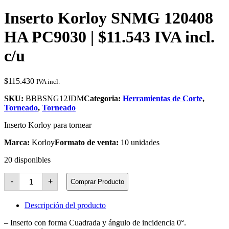
Inserto Korloy SNMG 120408
HA PC9030 | $11.543 IVA incl.
c/u
$
115.430
IVA incl.
SKU:
BBBSNG12JDM
Categoria:
Herramientas de Corte
,
Torneado
,
Torneado
Inserto Korloy para tornear
Marca:
Korloy
Formato de venta:
10 unidades
20 disponibles
Inserto
-
+
Comprar Producto
Korloy
SNMG
120408
Descripción del producto
HA
PC9030
– Inserto con forma Cuadrada y ángulo de incidencia 0°.
cantidad