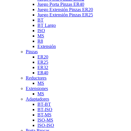
Juego Porta Pinzas ER40
Juego Extensión Pinzas ER20
Juego Extensión Pinzas ER25
BT
BT Largo
ISO
MS
R8
Extensión
Pinzas
ER20
ER25
ER32
ER40
Reductores
MS
Extensiones
MS
Adaptadores
BT-BT
BT-ISO
BT-MS
ISO-MS
ISO-ISO
Porta Brocas