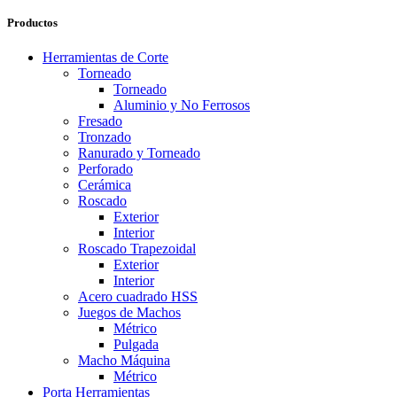
Productos
Herramientas de Corte
Torneado
Torneado
Aluminio y No Ferrosos
Fresado
Tronzado
Ranurado y Torneado
Perforado
Cerámica
Roscado
Exterior
Interior
Roscado Trapezoidal
Exterior
Interior
Acero cuadrado HSS
Juegos de Machos
Métrico
Pulgada
Macho Máquina
Métrico
Porta Herramientas