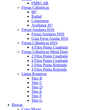
FMRC-6R
Fresas Cilíndricas
90°
Radial
Contornear
Avellanar 45°
Fresas Anulares HSS
Fresas Anulares HSS
Guia Fresa Anular HSS
Fresas Cilíndricas HSS
4 Filos Punta Cuadrada
Fresas Cilíndricas Metal Duro
2 Filos Punta Cuadrada
4 Filos Punta Cuadrada
2 Filos Punta Redonda
4 Filos Punta Redonda
Limas Rotativas
Tipo B
Tipo C
Tipo D
Tipo E
Tipo F
Tipo G
Brocas
Cono Morse