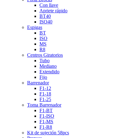
Con llave
Apriete rápido
BT40
ISO40
Espigas
BT
ISO
MS
R8
Centros Giratorios
Tubo
Mediano
Extendido
Fijo
Barrenador
F1-12
F1-18
F1-25
Toma Barrenador
F1-BT
F1-ISO
F1-MS
F1-R8
Kit de sujeción 58pcs