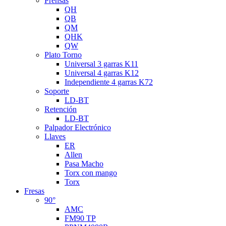
Prensas
QH
QB
QM
QHK
QW
Plato Torno
Universal 3 garras K11
Universal 4 garras K12
Independiente 4 garras K72
Soporte
LD-BT
Retención
LD-BT
Palpador Electrónico
Llaves
ER
Allen
Pasa Macho
Torx con mango
Torx
Fresas
90°
AMC
FM90 TP