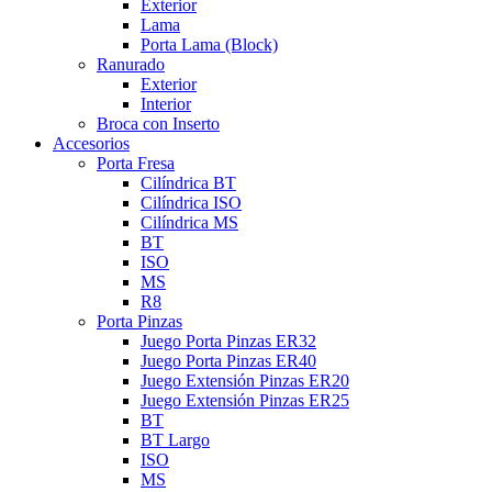
Exterior
Lama
Porta Lama (Block)
Ranurado
Exterior
Interior
Broca con Inserto
Accesorios
Porta Fresa
Cilíndrica BT
Cilíndrica ISO
Cilíndrica MS
BT
ISO
MS
R8
Porta Pinzas
Juego Porta Pinzas ER32
Juego Porta Pinzas ER40
Juego Extensión Pinzas ER20
Juego Extensión Pinzas ER25
BT
BT Largo
ISO
MS