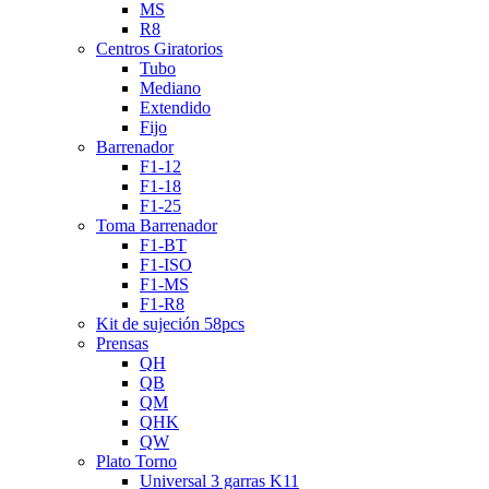
MS
R8
Centros Giratorios
Tubo
Mediano
Extendido
Fijo
Barrenador
F1-12
F1-18
F1-25
Toma Barrenador
F1-BT
F1-ISO
F1-MS
F1-R8
Kit de sujeción 58pcs
Prensas
QH
QB
QM
QHK
QW
Plato Torno
Universal 3 garras K11