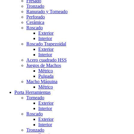
Fresado
Tronzado
Ranurado y Torneado
Perforado
Cerámica
Roscado
Exterior
Interior
Roscado Trapezoidal
Exterior
Interior
Acero cuadrado HSS
Juegos de Machos
Métrico
Pulgada
Macho Máquina
Métrico
Porta Herramientas
Torneado
Exterior
Interior
Roscado
Exterior
Interior
Tronzado