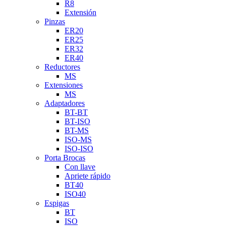
R8
Extensión
Pinzas
ER20
ER25
ER32
ER40
Reductores
MS
Extensiones
MS
Adaptadores
BT-BT
BT-ISO
BT-MS
ISO-MS
ISO-ISO
Porta Brocas
Con llave
Apriete rápido
BT40
ISO40
Espigas
BT
ISO