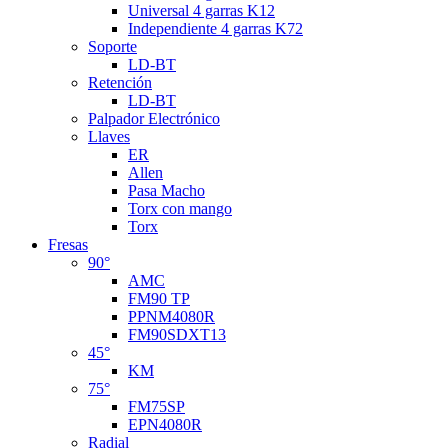
Universal 4 garras K12
Independiente 4 garras K72
Soporte
LD-BT
Retención
LD-BT
Palpador Electrónico
Llaves
ER
Allen
Pasa Macho
Torx con mango
Torx
Fresas
90°
AMC
FM90 TP
PPNM4080R
FM90SDXT13
45°
KM
75°
FM75SP
EPN4080R
Radial