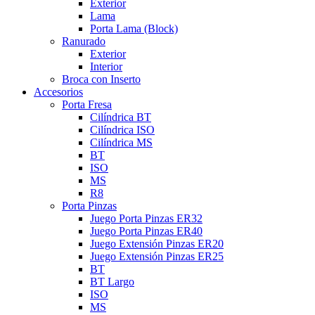
Exterior
Lama
Porta Lama (Block)
Ranurado
Exterior
Interior
Broca con Inserto
Accesorios
Porta Fresa
Cilíndrica BT
Cilíndrica ISO
Cilíndrica MS
BT
ISO
MS
R8
Porta Pinzas
Juego Porta Pinzas ER32
Juego Porta Pinzas ER40
Juego Extensión Pinzas ER20
Juego Extensión Pinzas ER25
BT
BT Largo
ISO
MS