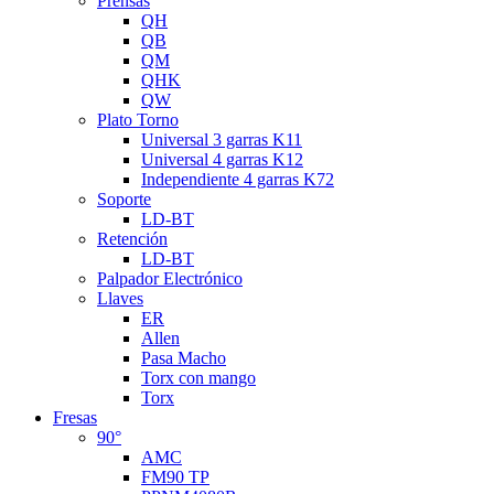
Prensas
QH
QB
QM
QHK
QW
Plato Torno
Universal 3 garras K11
Universal 4 garras K12
Independiente 4 garras K72
Soporte
LD-BT
Retención
LD-BT
Palpador Electrónico
Llaves
ER
Allen
Pasa Macho
Torx con mango
Torx
Fresas
90°
AMC
FM90 TP