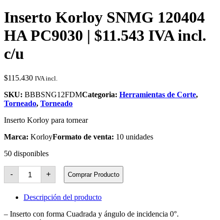
Inserto Korloy SNMG 120404
HA PC9030 | $11.543 IVA incl.
c/u
$
115.430
IVA incl.
SKU:
BBBSNG12FDM
Categoria:
Herramientas de Corte
,
Torneado
,
Torneado
Inserto Korloy para tornear
Marca:
Korloy
Formato de venta:
10 unidades
50 disponibles
Inserto
-
+
Comprar Producto
Korloy
SNMG
120404
Descripción del producto
HA
PC9030
– Inserto con forma Cuadrada y ángulo de incidencia 0°.
cantidad