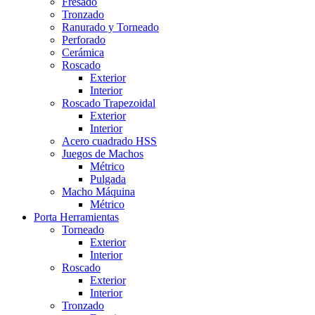
Fresado
Tronzado
Ranurado y Torneado
Perforado
Cerámica
Roscado
Exterior
Interior
Roscado Trapezoidal
Exterior
Interior
Acero cuadrado HSS
Juegos de Machos
Métrico
Pulgada
Macho Máquina
Métrico
Porta Herramientas
Torneado
Exterior
Interior
Roscado
Exterior
Interior
Tronzado