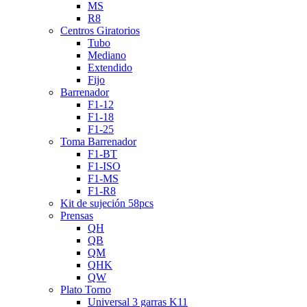
MS
R8
Centros Giratorios
Tubo
Mediano
Extendido
Fijo
Barrenador
F1-12
F1-18
F1-25
Toma Barrenador
F1-BT
F1-ISO
F1-MS
F1-R8
Kit de sujeción 58pcs
Prensas
QH
QB
QM
QHK
QW
Plato Torno
Universal 3 garras K11