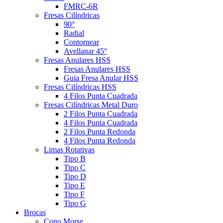
FMRC-6R
Fresas Cilíndricas
90°
Radial
Contornear
Avellanar 45°
Fresas Anulares HSS
Fresas Anulares HSS
Guia Fresa Anular HSS
Fresas Cilíndricas HSS
4 Filos Punta Cuadrada
Fresas Cilíndricas Metal Duro
2 Filos Punta Cuadrada
4 Filos Punta Cuadrada
2 Filos Punta Redonda
4 Filos Punta Redonda
Limas Rotativas
Tipo B
Tipo C
Tipo D
Tipo E
Tipo F
Tipo G
Brocas
Cono Morse