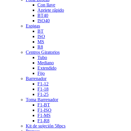
Con llave
Apriete rápido
BT40
ISO40
Espigas
BT
ISO
MS
R8
Centros Giratorios
Tubo
Mediano
Extendido
Fijo
Barrenador
F1-12
F1-18
F1-25
Toma Barrenador
F1-BT
F1-ISO
F1-MS
F1-R8
Kit de sujeción 58pcs