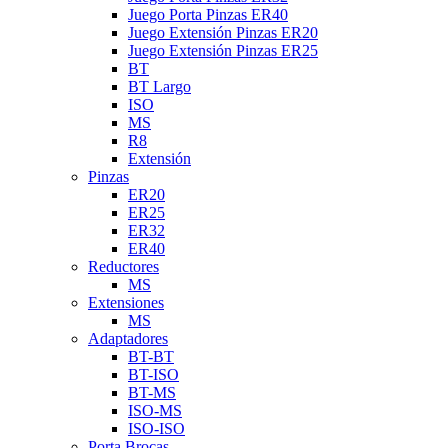
Juego Porta Pinzas ER40
Juego Extensión Pinzas ER20
Juego Extensión Pinzas ER25
BT
BT Largo
ISO
MS
R8
Extensión
Pinzas
ER20
ER25
ER32
ER40
Reductores
MS
Extensiones
MS
Adaptadores
BT-BT
BT-ISO
BT-MS
ISO-MS
ISO-ISO
Porta Brocas