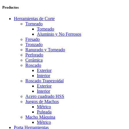
Productos
Herramientas de Corte
Torneado
Torneado
Aluminio y No Ferrosos
Fresado
Tronzado
Ranurado y Torneado
Perforado
Cerámica
Roscado
Exterior
Interior
Roscado Trapezoidal
Exterior
Interior
Acero cuadrado HSS
Juegos de Machos
Métrico
Pulgada
Macho Máquina
Métrico
Porta Herramientas