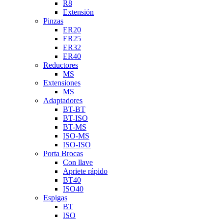
R8
Extensión
Pinzas
ER20
ER25
ER32
ER40
Reductores
MS
Extensiones
MS
Adaptadores
BT-BT
BT-ISO
BT-MS
ISO-MS
ISO-ISO
Porta Brocas
Con llave
Apriete rápido
BT40
ISO40
Espigas
BT
ISO