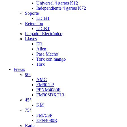
Universal 4 garras K12
Independiente 4 garras K72
Soporte
LD-BT
Retención
LD-BT
Palpador Electrónico
Llaves
ER
Allen
Pasa Macho
Torx con mango
Torx
Fresas
90°
AMC
FM90 TP
PPNM4080R
FM90SDXT13
45°
KM
75°
FM75SP
EPN4080R
Radial