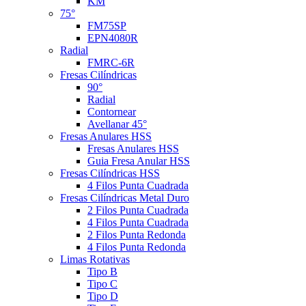
KM
75°
FM75SP
EPN4080R
Radial
FMRC-6R
Fresas Cilíndricas
90°
Radial
Contornear
Avellanar 45°
Fresas Anulares HSS
Fresas Anulares HSS
Guia Fresa Anular HSS
Fresas Cilíndricas HSS
4 Filos Punta Cuadrada
Fresas Cilíndricas Metal Duro
2 Filos Punta Cuadrada
4 Filos Punta Cuadrada
2 Filos Punta Redonda
4 Filos Punta Redonda
Limas Rotativas
Tipo B
Tipo C
Tipo D