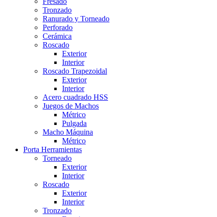
Fresado
Tronzado
Ranurado y Torneado
Perforado
Cerámica
Roscado
Exterior
Interior
Roscado Trapezoidal
Exterior
Interior
Acero cuadrado HSS
Juegos de Machos
Métrico
Pulgada
Macho Máquina
Métrico
Porta Herramientas
Torneado
Exterior
Interior
Roscado
Exterior
Interior
Tronzado