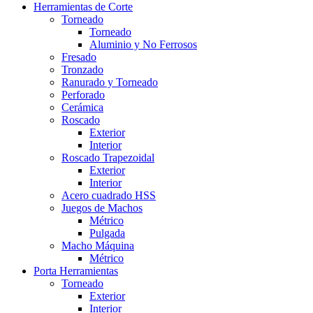
Herramientas de Corte
Torneado
Torneado
Aluminio y No Ferrosos
Fresado
Tronzado
Ranurado y Torneado
Perforado
Cerámica
Roscado
Exterior
Interior
Roscado Trapezoidal
Exterior
Interior
Acero cuadrado HSS
Juegos de Machos
Métrico
Pulgada
Macho Máquina
Métrico
Porta Herramientas
Torneado
Exterior
Interior