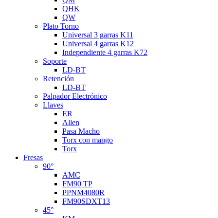
QHK
QW
Plato Torno
Universal 3 garras K11
Universal 4 garras K12
Independiente 4 garras K72
Soporte
LD-BT
Retención
LD-BT
Palpador Electrónico
Llaves
ER
Allen
Pasa Macho
Torx con mango
Torx
Fresas
90°
AMC
FM90 TP
PPNM4080R
FM90SDXT13
45°