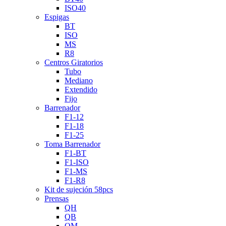
ISO40
Espigas
BT
ISO
MS
R8
Centros Giratorios
Tubo
Mediano
Extendido
Fijo
Barrenador
F1-12
F1-18
F1-25
Toma Barrenador
F1-BT
F1-ISO
F1-MS
F1-R8
Kit de sujeción 58pcs
Prensas
QH
QB
QM