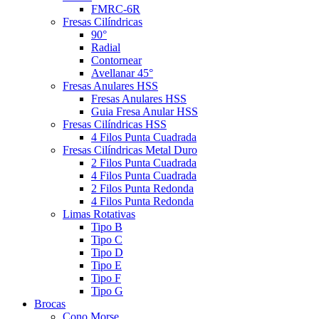
FMRC-6R
Fresas Cilíndricas
90°
Radial
Contornear
Avellanar 45°
Fresas Anulares HSS
Fresas Anulares HSS
Guia Fresa Anular HSS
Fresas Cilíndricas HSS
4 Filos Punta Cuadrada
Fresas Cilíndricas Metal Duro
2 Filos Punta Cuadrada
4 Filos Punta Cuadrada
2 Filos Punta Redonda
4 Filos Punta Redonda
Limas Rotativas
Tipo B
Tipo C
Tipo D
Tipo E
Tipo F
Tipo G
Brocas
Cono Morse