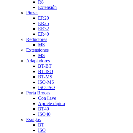
R8
Extensión
Pinzas
ER20
ER25
ER32
ER40
Reductores
MS
Extensiones
MS
Adaptadores
BT-BT
BT-ISO
BT-MS
ISO-MS
ISO-ISO
Porta Brocas
Con llave
Apriete rápido
BT40
ISO40
Espigas
BT
ISO