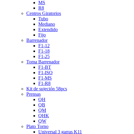
MS
R8
Centros Giratorios
Tubo
Mediano
Extendido
Fijo
Barrenador
F1-12
F1-18
F1-25
Toma Barrenador
F1-BT
F1-ISO
F1-MS
F1-R8
Kit de sujeción 58pcs
Prensas
QH
QB
QM
QHK
QW
Plato Torno
Universal 3 garras K11