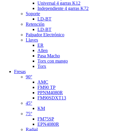
Universal 4 garras K12
Independiente 4 garras K72
Soporte
LD-BT
Retención
LD-BT
Palpador Electrónico
Llaves
ER
Allen
Pasa Macho
Torx con mango
Torx
Fresas
90°
AMC
FM90 TP
PPNM4080R
FM90SDXT13
45°
KM
75°
FM75SP
EPN4080R
Radial