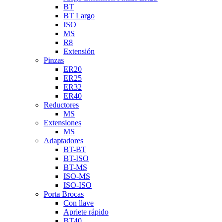
BT
BT Largo
ISO
MS
R8
Extensión
Pinzas
ER20
ER25
ER32
ER40
Reductores
MS
Extensiones
MS
Adaptadores
BT-BT
BT-ISO
BT-MS
ISO-MS
ISO-ISO
Porta Brocas
Con llave
Apriete rápido
BT40