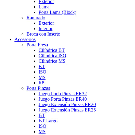
Exterior
Lama
Porta Lama (Block)
Ranurado
Exterior
Interior
Broca con Inserto
Accesorios
Porta Fresa
Cilíndrica BT
Cilíndrica ISO
Cilíndrica MS
BT
ISO
MS
R8
Porta Pinzas
Juego Porta Pinzas ER32
Juego Porta Pinzas ER40
Juego Extensión Pinzas ER20
Juego Extensión Pinzas ER25
BT
BT Largo
ISO
MS