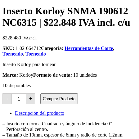
Inserto Korloy SNMA 190612
NC6315 | $22.848 IVA incl. c/u
$
228.480
IVA incl.
SKU:
1-02-064712
Categoria:
Herramientas de Corte
,
Torneado
,
Torneado
Inserto Korloy para tornear
Marca:
Korloy
Formato de venta:
10 unidades
10 disponibles
Inserto
-
+
Comprar Producto
Korloy
SNMA
190612
Descripción del producto
NC6315
cantidad
– Inserto con forma Cuadrada y ángulo de incidencia 0°.
– Perforación al centro.
– Tamaño de 19mm, espesor de 6mm y radio de corte 1,2mm.