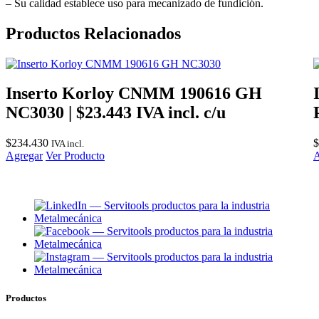
– Su calidad establece uso para mecanizado de fundición.
Productos Relacionados
Inserto Korloy CNMM 190616 GH
NC3030 | $23.443 IVA incl. c/u
$
234.430
$
IVA incl.
Agregar
Ver Producto
A
Productos