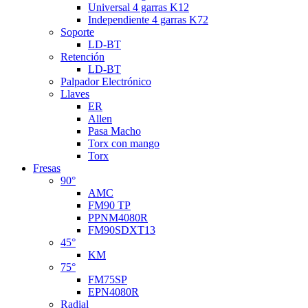
Universal 4 garras K12
Independiente 4 garras K72
Soporte
LD-BT
Retención
LD-BT
Palpador Electrónico
Llaves
ER
Allen
Pasa Macho
Torx con mango
Torx
Fresas
90°
AMC
FM90 TP
PPNM4080R
FM90SDXT13
45°
KM
75°
FM75SP
EPN4080R
Radial