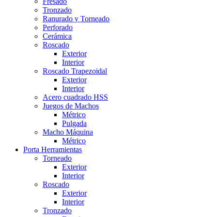
Fresado
Tronzado
Ranurado y Torneado
Perforado
Cerámica
Roscado
Exterior
Interior
Roscado Trapezoidal
Exterior
Interior
Acero cuadrado HSS
Juegos de Machos
Métrico
Pulgada
Macho Máquina
Métrico
Porta Herramientas
Torneado
Exterior
Interior
Roscado
Exterior
Interior
Tronzado