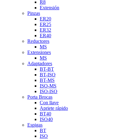
R8
Extensión
Pinzas
ER20
ER25
ER32
ER40
Reductores
MS
Extensiones
MS
Adaptadores
BT-BT
BT-ISO
BT-MS
ISO-MS
ISO-ISO
Porta Brocas
Con llave
Apriete rápido
BT40
ISO40
Espigas
BT
ISO