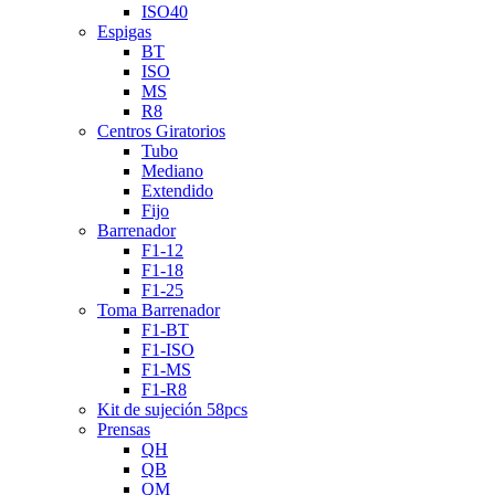
ISO40
Espigas
BT
ISO
MS
R8
Centros Giratorios
Tubo
Mediano
Extendido
Fijo
Barrenador
F1-12
F1-18
F1-25
Toma Barrenador
F1-BT
F1-ISO
F1-MS
F1-R8
Kit de sujeción 58pcs
Prensas
QH
QB
QM