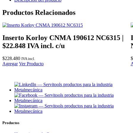
Productos Relacionados
Inserto Korloy CNMA 190612 NC6315 |
$22.848 IVA incl. c/u
$
228.480
$
IVA incl.
Agregar
Ver Producto
A
Productos