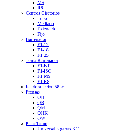
MS
R8
Centros Giratorios
Tubo
Mediano
Extendido
Fijo
Barrenador
F1-12
F1-18
F1-25
Toma Barrenador
F1-BT
F1-ISO
F1-MS
F1-R8
Kit de sujeción 58pcs
Prensas
QH
QB
QM
QHK
QW
Plato Torno
Universal 3 garras K11