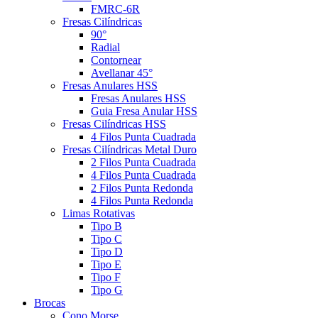
FMRC-6R
Fresas Cilíndricas
90°
Radial
Contornear
Avellanar 45°
Fresas Anulares HSS
Fresas Anulares HSS
Guia Fresa Anular HSS
Fresas Cilíndricas HSS
4 Filos Punta Cuadrada
Fresas Cilíndricas Metal Duro
2 Filos Punta Cuadrada
4 Filos Punta Cuadrada
2 Filos Punta Redonda
4 Filos Punta Redonda
Limas Rotativas
Tipo B
Tipo C
Tipo D
Tipo E
Tipo F
Tipo G
Brocas
Cono Morse