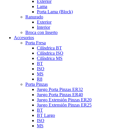
Exterior
Lama
Porta Lama (Block)
Ranurado
Exterior
Interior
Broca con Inserto
Accesorios
Porta Fresa
Cilíndrica BT
Cilíndrica ISO
Cilíndrica MS
BT
ISO
MS
R8
Porta Pinzas
Juego Porta Pinzas ER32
Juego Porta Pinzas ER40
Juego Extensión Pinzas ER20
Juego Extensión Pinzas ER25
BT
BT Largo
ISO
MS