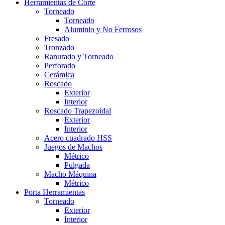
Herramientas de Corte
Torneado
Torneado
Aluminio y No Ferrosos
Fresado
Tronzado
Ranurado y Torneado
Perforado
Cerámica
Roscado
Exterior
Interior
Roscado Trapezoidal
Exterior
Interior
Acero cuadrado HSS
Juegos de Machos
Métrico
Pulgada
Macho Máquina
Métrico
Porta Herramientas
Torneado
Exterior
Interior