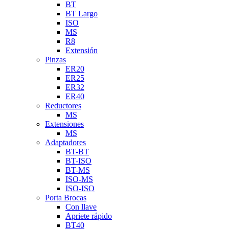
BT
BT Largo
ISO
MS
R8
Extensión
Pinzas
ER20
ER25
ER32
ER40
Reductores
MS
Extensiones
MS
Adaptadores
BT-BT
BT-ISO
BT-MS
ISO-MS
ISO-ISO
Porta Brocas
Con llave
Apriete rápido
BT40