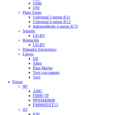
QHK
QW
Plato Torno
Universal 3 garras K11
Universal 4 garras K12
Independiente 4 garras K72
Soporte
LD-BT
Retención
LD-BT
Palpador Electrónico
Llaves
ER
Allen
Pasa Macho
Torx con mango
Torx
Fresas
90°
AMC
FM90 TP
PPNM4080R
FM90SDXT13
45°
KM