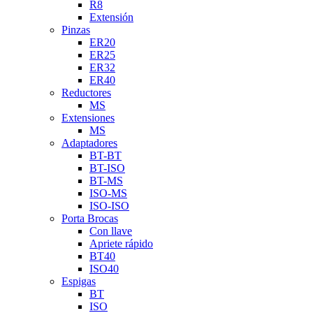
R8
Extensión
Pinzas
ER20
ER25
ER32
ER40
Reductores
MS
Extensiones
MS
Adaptadores
BT-BT
BT-ISO
BT-MS
ISO-MS
ISO-ISO
Porta Brocas
Con llave
Apriete rápido
BT40
ISO40
Espigas
BT
ISO