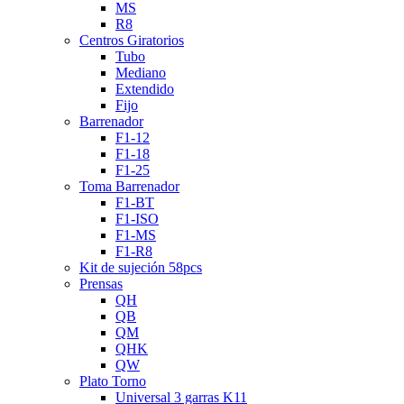
MS
R8
Centros Giratorios
Tubo
Mediano
Extendido
Fijo
Barrenador
F1-12
F1-18
F1-25
Toma Barrenador
F1-BT
F1-ISO
F1-MS
F1-R8
Kit de sujeción 58pcs
Prensas
QH
QB
QM
QHK
QW
Plato Torno
Universal 3 garras K11