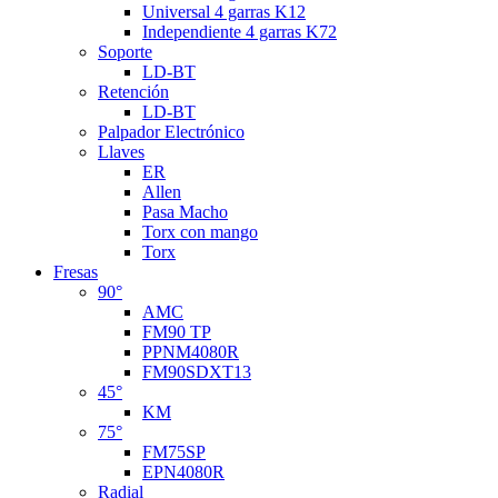
Universal 4 garras K12
Independiente 4 garras K72
Soporte
LD-BT
Retención
LD-BT
Palpador Electrónico
Llaves
ER
Allen
Pasa Macho
Torx con mango
Torx
Fresas
90°
AMC
FM90 TP
PPNM4080R
FM90SDXT13
45°
KM
75°
FM75SP
EPN4080R
Radial