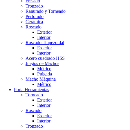
Fresado
Tronzado
Ranurado y Torneado
Perforado
Cerámica
Roscado
Exterior
Interior
Roscado Trapezoidal
Exterior
Interior
Acero cuadrado HSS
Juegos de Machos
Métrico
Pulgada
Macho Máquina
Métrico
Porta Herramientas
Torneado
Exterior
Interior
Roscado
Exterior
Interior
Tronzado