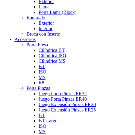
Exterior
Lama
Porta Lama (Block)
Ranurado
Exterior
Interior
Broca con Inserto
Accesorios
Porta Fresa
Cilíndrica BT
Cilíndrica ISO
Cilíndrica MS
BT
ISO
MS
R8
Porta Pinzas
Juego Porta Pinzas ER32
Juego Porta Pinzas ER40
Juego Extensión Pinzas ER20
Juego Extensión Pinzas ER25
BT
BT Largo
ISO
MS