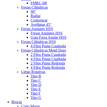
FMRC-6R
Fresas Cilíndricas
90°
Radial
Contornear
Avellanar 45°
Fresas Anulares HSS
Fresas Anulares HSS
Guia Fresa Anular HSS
Fresas Cilíndricas HSS
4 Filos Punta Cuadrada
Fresas Cilíndricas Metal Duro
2 Filos Punta Cuadrada
4 Filos Punta Cuadrada
2 Filos Punta Redonda
4 Filos Punta Redonda
Limas Rotativas
Tipo B
Tipo C
Tipo D
Tipo E
Tipo F
Tipo G
Brocas
Cono Morse