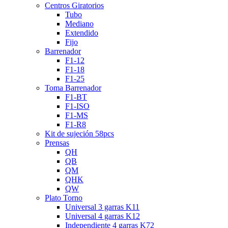
Centros Giratorios
Tubo
Mediano
Extendido
Fijo
Barrenador
F1-12
F1-18
F1-25
Toma Barrenador
F1-BT
F1-ISO
F1-MS
F1-R8
Kit de sujeción 58pcs
Prensas
QH
QB
QM
QHK
QW
Plato Torno
Universal 3 garras K11
Universal 4 garras K12
Independiente 4 garras K72