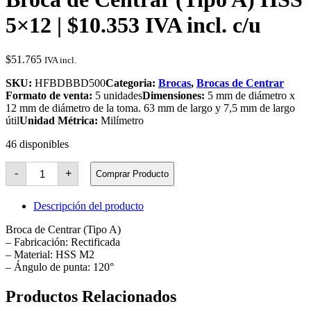
5×12 | $10.353 IVA incl. c/u
$
51.765
IVA incl.
SKU:
HFBDBBD500
Categoria:
Brocas
,
Brocas de Centrar
Formato de venta:
5 unidades
Dimensiones:
5 mm de diámetro x
12 mm de diámetro de la toma. 63 mm de largo y 7,5 mm de largo
útil
Unidad Métrica:
Milímetro
46 disponibles
Broca
-
+
Comprar Producto
de
Centrar
(Tipo
Descripción del producto
A)
HSS
Broca de Centrar (Tipo A)
5x12
– Fabricación: Rectificada
cantidad
– Material: HSS M2
– Ángulo de punta: 120°
Productos Relacionados