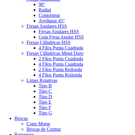
90°
Radial
Contornear
Avellanar 45°
Fresas Anulares HSS
Fresas Anulares HSS
Guia Fresa Anular HSS
Fresas Cilíndricas HSS
4 Filos Punta Cuadrada
Fresas Cilíndricas Metal Duro
2 Filos Punta Cuadrada
4 Filos Punta Cuadrada
2 Filos Punta Redonda
4 Filos Punta Redonda
Limas Rotativas
Tipo B
Tipo C
Tipo D
Tipo E
Tipo F
Tipo G
Brocas
Cono Morse
Brocas de Centrar
Repuestos