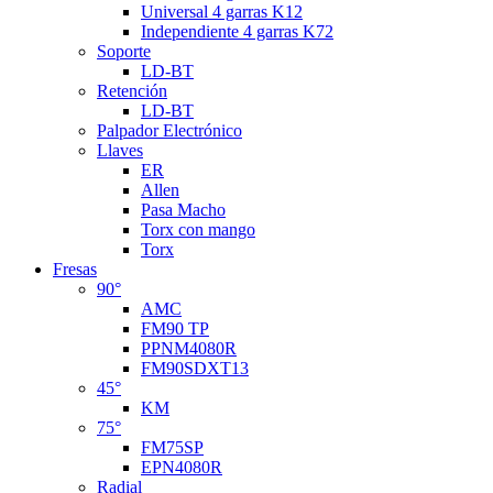
Universal 4 garras K12
Independiente 4 garras K72
Soporte
LD-BT
Retención
LD-BT
Palpador Electrónico
Llaves
ER
Allen
Pasa Macho
Torx con mango
Torx
Fresas
90°
AMC
FM90 TP
PPNM4080R
FM90SDXT13
45°
KM
75°
FM75SP
EPN4080R
Radial