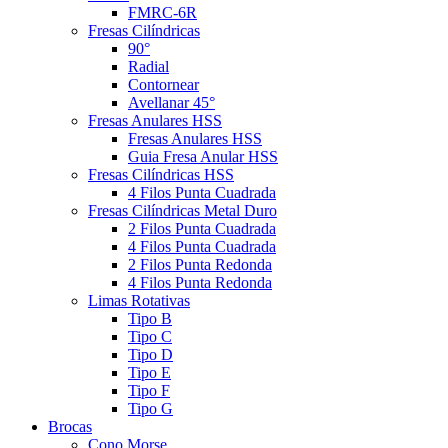
FMRC-6R
Fresas Cilíndricas
90°
Radial
Contornear
Avellanar 45°
Fresas Anulares HSS
Fresas Anulares HSS
Guia Fresa Anular HSS
Fresas Cilíndricas HSS
4 Filos Punta Cuadrada
Fresas Cilíndricas Metal Duro
2 Filos Punta Cuadrada
4 Filos Punta Cuadrada
2 Filos Punta Redonda
4 Filos Punta Redonda
Limas Rotativas
Tipo B
Tipo C
Tipo D
Tipo E
Tipo F
Tipo G
Brocas
Cono Morse