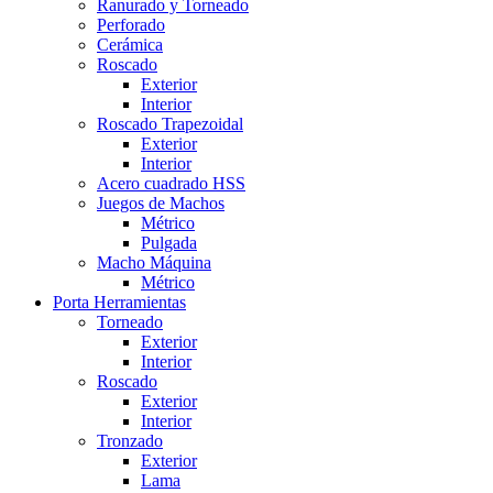
Ranurado y Torneado
Perforado
Cerámica
Roscado
Exterior
Interior
Roscado Trapezoidal
Exterior
Interior
Acero cuadrado HSS
Juegos de Machos
Métrico
Pulgada
Macho Máquina
Métrico
Porta Herramientas
Torneado
Exterior
Interior
Roscado
Exterior
Interior
Tronzado
Exterior
Lama