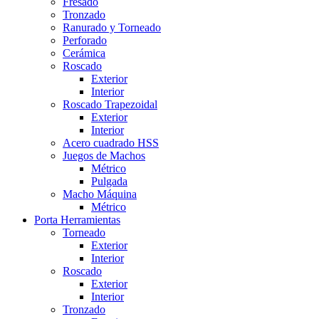
Fresado
Tronzado
Ranurado y Torneado
Perforado
Cerámica
Roscado
Exterior
Interior
Roscado Trapezoidal
Exterior
Interior
Acero cuadrado HSS
Juegos de Machos
Métrico
Pulgada
Macho Máquina
Métrico
Porta Herramientas
Torneado
Exterior
Interior
Roscado
Exterior
Interior
Tronzado