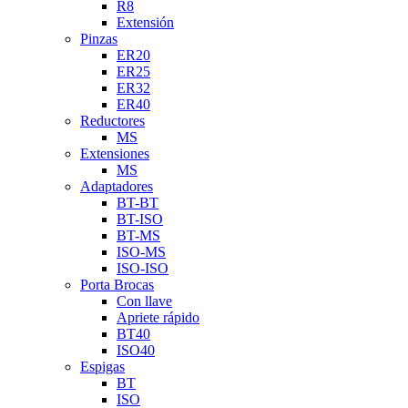
R8
Extensión
Pinzas
ER20
ER25
ER32
ER40
Reductores
MS
Extensiones
MS
Adaptadores
BT-BT
BT-ISO
BT-MS
ISO-MS
ISO-ISO
Porta Brocas
Con llave
Apriete rápido
BT40
ISO40
Espigas
BT
ISO