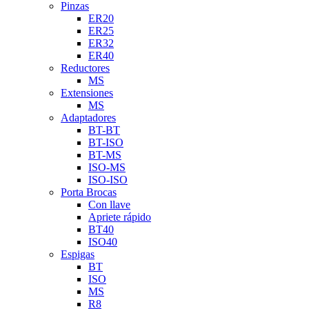
Pinzas
ER20
ER25
ER32
ER40
Reductores
MS
Extensiones
MS
Adaptadores
BT-BT
BT-ISO
BT-MS
ISO-MS
ISO-ISO
Porta Brocas
Con llave
Apriete rápido
BT40
ISO40
Espigas
BT
ISO
MS
R8