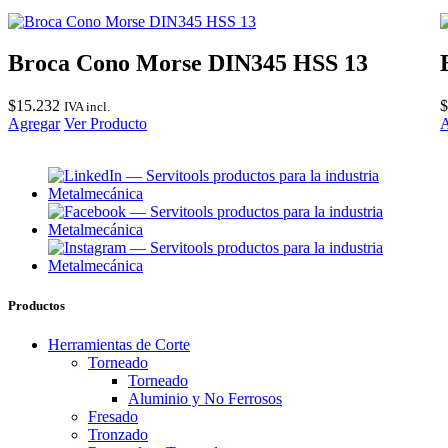
Broca Cono Morse DIN345 HSS 13
$
15.232
$
IVA incl.
Agregar
Ver Producto
A
Productos
Herramientas de Corte
Torneado
Torneado
Aluminio y No Ferrosos
Fresado
Tronzado