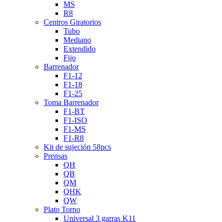
MS
R8
Centros Giratorios
Tubo
Mediano
Extendido
Fijo
Barrenador
F1-12
F1-18
F1-25
Toma Barrenador
F1-BT
F1-ISO
F1-MS
F1-R8
Kit de sujeción 58pcs
Prensas
QH
QB
QM
QHK
QW
Plato Torno
Universal 3 garras K11