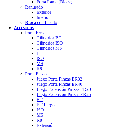
Porta Lama (Block)
Ranurado
Exterior
Interior
Broca con Inserto
Accesorios
Porta Fresa
Cilíndrica BT
Cilíndrica ISO
Cilíndrica MS
BT
ISO
MS
R8
Porta Pinzas
Juego Porta Pinzas ER32
Juego Porta Pinzas ER40
Juego Extensión Pinzas ER20
Juego Extensión Pinzas ER25
BT
BT Largo
ISO
MS
R8
Extensión