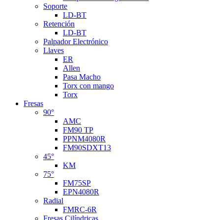
Soporte
LD-BT
Retención
LD-BT
Palpador Electrónico
Llaves
ER
Allen
Pasa Macho
Torx con mango
Torx
Fresas
90°
AMC
FM90 TP
PPNM4080R
FM90SDXT13
45°
KM
75°
FM75SP
EPN4080R
Radial
FMRC-6R
Fresas Cilíndricas