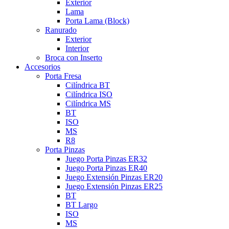
Exterior
Lama
Porta Lama (Block)
Ranurado
Exterior
Interior
Broca con Inserto
Accesorios
Porta Fresa
Cilíndrica BT
Cilíndrica ISO
Cilíndrica MS
BT
ISO
MS
R8
Porta Pinzas
Juego Porta Pinzas ER32
Juego Porta Pinzas ER40
Juego Extensión Pinzas ER20
Juego Extensión Pinzas ER25
BT
BT Largo
ISO
MS