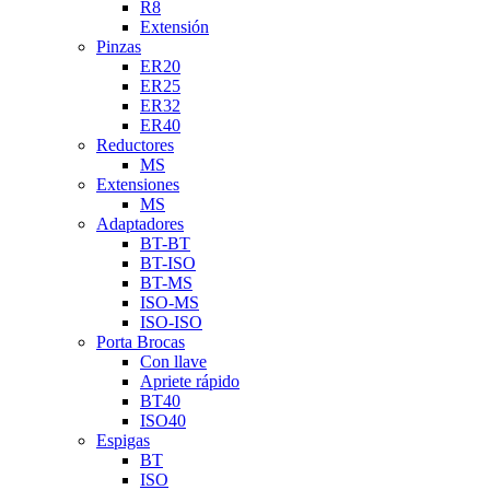
R8
Extensión
Pinzas
ER20
ER25
ER32
ER40
Reductores
MS
Extensiones
MS
Adaptadores
BT-BT
BT-ISO
BT-MS
ISO-MS
ISO-ISO
Porta Brocas
Con llave
Apriete rápido
BT40
ISO40
Espigas
BT
ISO