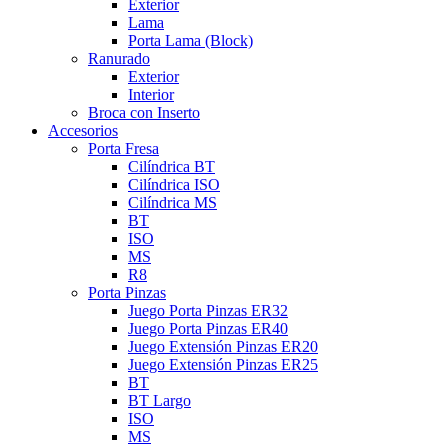
Exterior
Lama
Porta Lama (Block)
Ranurado
Exterior
Interior
Broca con Inserto
Accesorios
Porta Fresa
Cilíndrica BT
Cilíndrica ISO
Cilíndrica MS
BT
ISO
MS
R8
Porta Pinzas
Juego Porta Pinzas ER32
Juego Porta Pinzas ER40
Juego Extensión Pinzas ER20
Juego Extensión Pinzas ER25
BT
BT Largo
ISO
MS