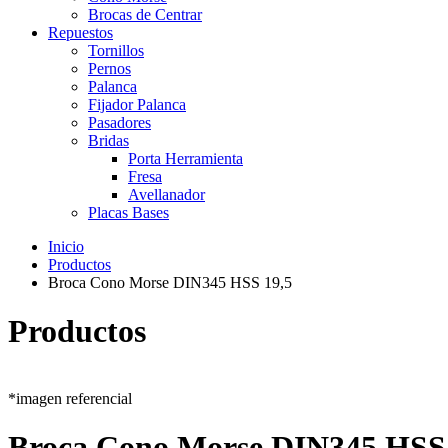
Brocas de Centrar
Repuestos
Tornillos
Pernos
Palanca
Fijador Palanca
Pasadores
Bridas
Porta Herramienta
Fresa
Avellanador
Placas Bases
Inicio
Productos
Broca Cono Morse DIN345 HSS 19,5
Productos
*imagen referencial
Broca Cono Morse DIN345 HSS 