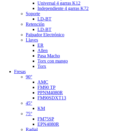
Universal 4 garras K12
Independiente 4 garras K72
Soporte
LD-BT
Retención
LD-BT
Palpador Electrónico
Llaves
ER
Allen
Pasa Macho
Torx con mango
Torx
Fresas
90°
AMC
FM90 TP
PPNM4080R
FM90SDXT13
45°
KM
75°
FM75SP
EPN4080R
Radial