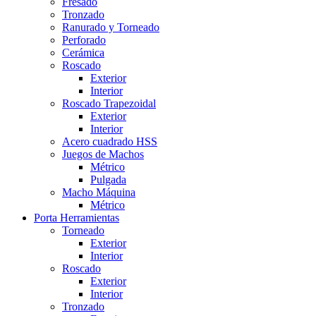
Fresado
Tronzado
Ranurado y Torneado
Perforado
Cerámica
Roscado
Exterior
Interior
Roscado Trapezoidal
Exterior
Interior
Acero cuadrado HSS
Juegos de Machos
Métrico
Pulgada
Macho Máquina
Métrico
Porta Herramientas
Torneado
Exterior
Interior
Roscado
Exterior
Interior
Tronzado