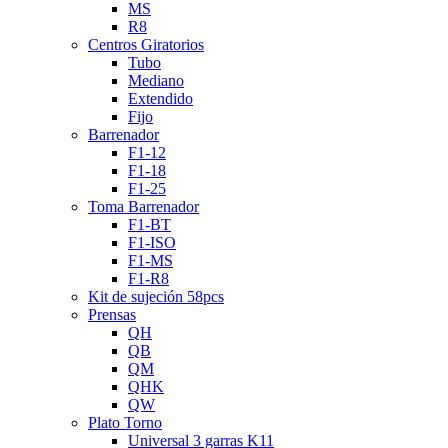
MS
R8
Centros Giratorios
Tubo
Mediano
Extendido
Fijo
Barrenador
F1-12
F1-18
F1-25
Toma Barrenador
F1-BT
F1-ISO
F1-MS
F1-R8
Kit de sujeción 58pcs
Prensas
QH
QB
QM
QHK
QW
Plato Torno
Universal 3 garras K11