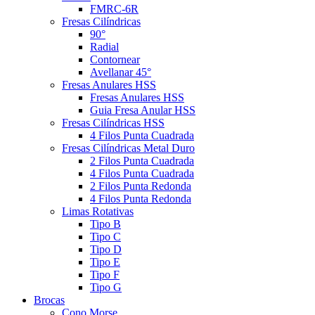
FMRC-6R
Fresas Cilíndricas
90°
Radial
Contornear
Avellanar 45°
Fresas Anulares HSS
Fresas Anulares HSS
Guia Fresa Anular HSS
Fresas Cilíndricas HSS
4 Filos Punta Cuadrada
Fresas Cilíndricas Metal Duro
2 Filos Punta Cuadrada
4 Filos Punta Cuadrada
2 Filos Punta Redonda
4 Filos Punta Redonda
Limas Rotativas
Tipo B
Tipo C
Tipo D
Tipo E
Tipo F
Tipo G
Brocas
Cono Morse