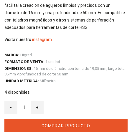
facilita la creación de agujeros limpios y precisos con un
diámetro de 16 mm y una profundidad de 50 mm. Es compatible
con taladros magnéticos y otros sistemas de perforación
adecuados para herramientas de corte HSS.
Visita nuestro
instagram
MARCA:
Higred
FORMATO DE VENTA:
1 unidad
DIMENSIONES:
16 mm de diámetro con toma de 19,05 mm, largo total
86 mm y profundidad de corte 50 mm
UNIDAD MÉTRICA:
Milímetro
4 disponibles
Fresa
-
Anular
+
HSS
5%
CO
D16-
COMPRAR PRODUCTO
50MM