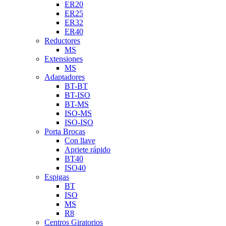
ER20
ER25
ER32
ER40
Reductores
MS
Extensiones
MS
Adaptadores
BT-BT
BT-ISO
BT-MS
ISO-MS
ISO-ISO
Porta Brocas
Con llave
Apriete rápido
BT40
ISO40
Espigas
BT
ISO
MS
R8
Centros Giratorios