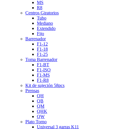
MS
R8
Centros Giratorios
Tubo
Mediano
Extendido
Fijo
Barrenador
F1-12
F1-18
F1-25
Toma Barrenador
F1-BT
F1-ISO
F1-MS
F1-R8
Kit de sujeción 58pcs
Prensas
QH
QB
QM
QHK
QW
Plato Torno
Universal 3 garras K11