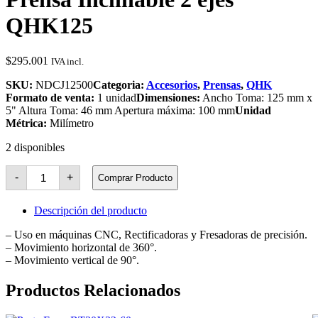
QHK125
$
295.001
IVA incl.
SKU:
NDCJ12500
Categoria:
Accesorios
,
Prensas
,
QHK
Formato de venta:
1 unidad
Dimensiones:
Ancho Toma: 125 mm x
5" Altura Toma: 46 mm Apertura máxima: 100 mm
Unidad
Métrica:
Milímetro
2 disponibles
Prensa
-
+
Comprar Producto
Inclinable
2
ejes
Descripción del producto
QHK125
cantidad
– Uso en máquinas CNC, Rectificadoras y Fresadoras de precisión.
– Movimiento horizontal de 360°.
– Movimiento vertical de 90°.
Productos Relacionados