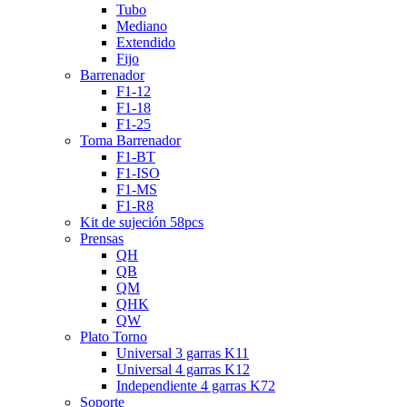
Tubo
Mediano
Extendido
Fijo
Barrenador
F1-12
F1-18
F1-25
Toma Barrenador
F1-BT
F1-ISO
F1-MS
F1-R8
Kit de sujeción 58pcs
Prensas
QH
QB
QM
QHK
QW
Plato Torno
Universal 3 garras K11
Universal 4 garras K12
Independiente 4 garras K72
Soporte