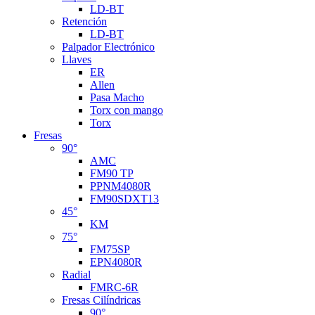
LD-BT
Retención
LD-BT
Palpador Electrónico
Llaves
ER
Allen
Pasa Macho
Torx con mango
Torx
Fresas
90°
AMC
FM90 TP
PPNM4080R
FM90SDXT13
45°
KM
75°
FM75SP
EPN4080R
Radial
FMRC-6R
Fresas Cilíndricas
90°