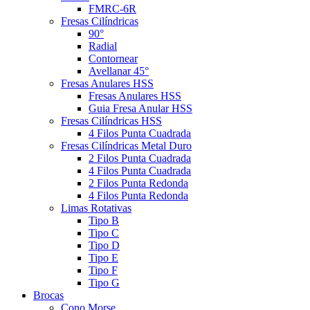
FMRC-6R
Fresas Cilíndricas
90°
Radial
Contornear
Avellanar 45°
Fresas Anulares HSS
Fresas Anulares HSS
Guia Fresa Anular HSS
Fresas Cilíndricas HSS
4 Filos Punta Cuadrada
Fresas Cilíndricas Metal Duro
2 Filos Punta Cuadrada
4 Filos Punta Cuadrada
2 Filos Punta Redonda
4 Filos Punta Redonda
Limas Rotativas
Tipo B
Tipo C
Tipo D
Tipo E
Tipo F
Tipo G
Brocas
Cono Morse