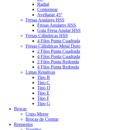
Radial
Contornear
Avellanar 45°
Fresas Anulares HSS
Fresas Anulares HSS
Guia Fresa Anular HSS
Fresas Cilíndricas HSS
4 Filos Punta Cuadrada
Fresas Cilíndricas Metal Duro
2 Filos Punta Cuadrada
4 Filos Punta Cuadrada
2 Filos Punta Redonda
4 Filos Punta Redonda
Limas Rotativas
Tipo B
Tipo C
Tipo D
Tipo E
Tipo F
Tipo G
Brocas
Cono Morse
Brocas de Centrar
Repuestos
Tornillos