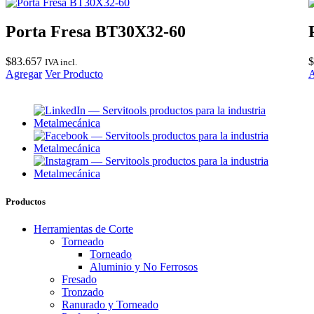
Porta Fresa BT30X32-60
$
83.657
$
IVA incl.
Agregar
Ver Producto
A
Productos
Herramientas de Corte
Torneado
Torneado
Aluminio y No Ferrosos
Fresado
Tronzado
Ranurado y Torneado