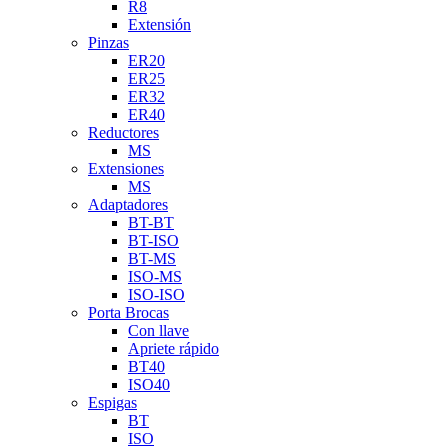
R8
Extensión
Pinzas
ER20
ER25
ER32
ER40
Reductores
MS
Extensiones
MS
Adaptadores
BT-BT
BT-ISO
BT-MS
ISO-MS
ISO-ISO
Porta Brocas
Con llave
Apriete rápido
BT40
ISO40
Espigas
BT
ISO