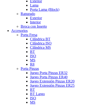
Exterior
Lama
Porta Lama (Block)
Ranurado
Exterior
Interior
Broca con Inserto
Accesorios
Porta Fresa
Cilíndrica BT
Cilíndrica ISO
Cilíndrica MS
BT
ISO
MS
R8
Porta Pinzas
Juego Porta Pinzas ER32
Juego Porta Pinzas ER40
Juego Extensión Pinzas ER20
Juego Extensión Pinzas ER25
BT
BT Largo
ISO
MS