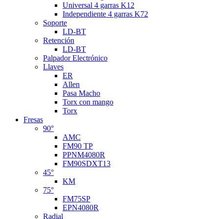
Universal 4 garras K12
Independiente 4 garras K72
Soporte
LD-BT
Retención
LD-BT
Palpador Electrónico
Llaves
ER
Allen
Pasa Macho
Torx con mango
Torx
Fresas
90°
AMC
FM90 TP
PPNM4080R
FM90SDXT13
45°
KM
75°
FM75SP
EPN4080R
Radial