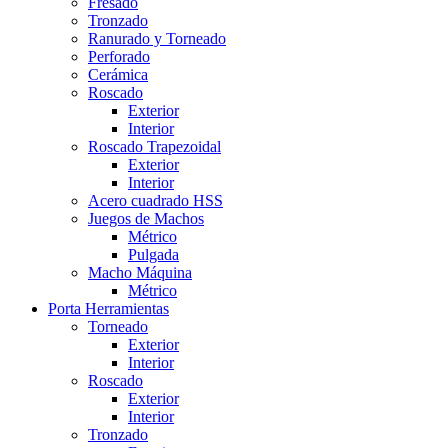
Fresado
Tronzado
Ranurado y Torneado
Perforado
Cerámica
Roscado
Exterior
Interior
Roscado Trapezoidal
Exterior
Interior
Acero cuadrado HSS
Juegos de Machos
Métrico
Pulgada
Macho Máquina
Métrico
Porta Herramientas
Torneado
Exterior
Interior
Roscado
Exterior
Interior
Tronzado