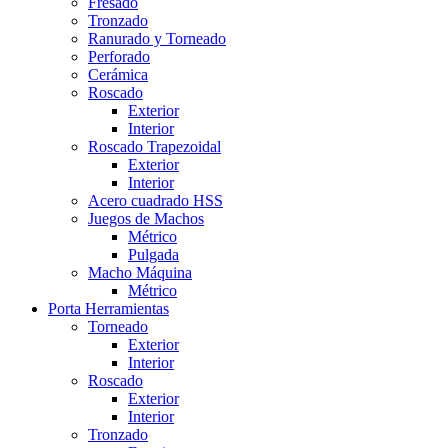
Fresado
Tronzado
Ranurado y Torneado
Perforado
Cerámica
Roscado
Exterior
Interior
Roscado Trapezoidal
Exterior
Interior
Acero cuadrado HSS
Juegos de Machos
Métrico
Pulgada
Macho Máquina
Métrico
Porta Herramientas
Torneado
Exterior
Interior
Roscado
Exterior
Interior
Tronzado