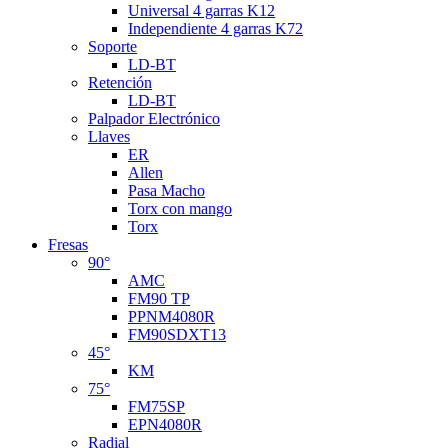
Universal 4 garras K12
Independiente 4 garras K72
Soporte
LD-BT
Retención
LD-BT
Palpador Electrónico
Llaves
ER
Allen
Pasa Macho
Torx con mango
Torx
Fresas
90°
AMC
FM90 TP
PPNM4080R
FM90SDXT13
45°
KM
75°
FM75SP
EPN4080R
Radial