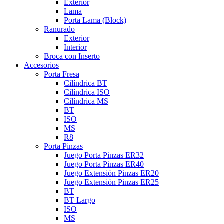
Exterior
Lama
Porta Lama (Block)
Ranurado
Exterior
Interior
Broca con Inserto
Accesorios
Porta Fresa
Cilíndrica BT
Cilíndrica ISO
Cilíndrica MS
BT
ISO
MS
R8
Porta Pinzas
Juego Porta Pinzas ER32
Juego Porta Pinzas ER40
Juego Extensión Pinzas ER20
Juego Extensión Pinzas ER25
BT
BT Largo
ISO
MS