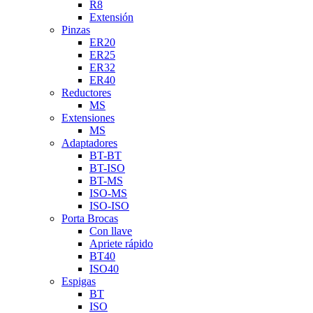
R8
Extensión
Pinzas
ER20
ER25
ER32
ER40
Reductores
MS
Extensiones
MS
Adaptadores
BT-BT
BT-ISO
BT-MS
ISO-MS
ISO-ISO
Porta Brocas
Con llave
Apriete rápido
BT40
ISO40
Espigas
BT
ISO