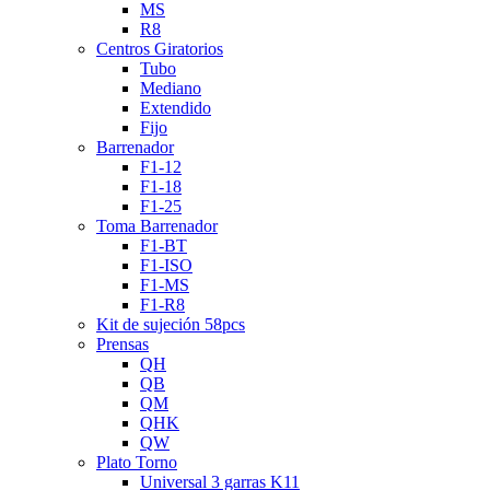
MS
R8
Centros Giratorios
Tubo
Mediano
Extendido
Fijo
Barrenador
F1-12
F1-18
F1-25
Toma Barrenador
F1-BT
F1-ISO
F1-MS
F1-R8
Kit de sujeción 58pcs
Prensas
QH
QB
QM
QHK
QW
Plato Torno
Universal 3 garras K11