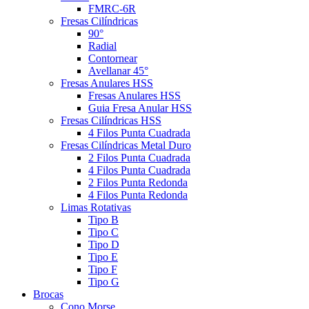
FMRC-6R
Fresas Cilíndricas
90°
Radial
Contornear
Avellanar 45°
Fresas Anulares HSS
Fresas Anulares HSS
Guia Fresa Anular HSS
Fresas Cilíndricas HSS
4 Filos Punta Cuadrada
Fresas Cilíndricas Metal Duro
2 Filos Punta Cuadrada
4 Filos Punta Cuadrada
2 Filos Punta Redonda
4 Filos Punta Redonda
Limas Rotativas
Tipo B
Tipo C
Tipo D
Tipo E
Tipo F
Tipo G
Brocas
Cono Morse