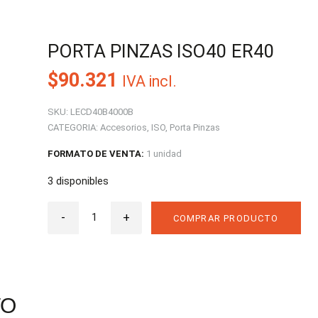
PORTA PINZAS ISO40 ER40
$
90.321
IVA incl.
SKU:
LECD40B4000B
CATEGORIA:
Accesorios
,
ISO
,
Porta Pinzas
FORMATO DE VENTA:
1 unidad
3 disponibles
Porta
-
Pinzas
+
COMPRAR PRODUCTO
ISO40
ER40
cantidad
TO