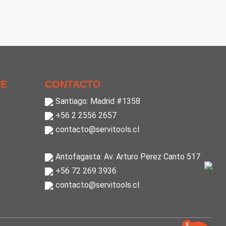
TE
CONTACTO
Santiago: Madrid #1358
+56 2 2556 2657
contacto@servitools.cl
Antofagasta: Av. Arturo Perez Canto 517
+56 72 269 3936
contacto@servitools.cl
0