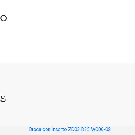
07
cantidad
TO
OS