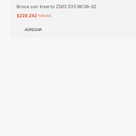
Broca con Inserto ZD03 D35 WC06-02
$
228.242
IVA incl.
AGREGAR