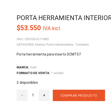
PORTA HERRAMIENTA INTERIOR
$
53.550
IVA incl.
SKU:
CDDSDUC116RD
CATEGORIA:
Interior
,
Porta Herramientas
,
Torneado
Porta herramienta para inserto DCMT07.
MARCA:
Sant
FORMATO DE VENTA:
1 unidad
2 disponibles
Porta
-
Herramienta
+
COMPRAR PRODUCTO
Interior
S16R
SDUCR