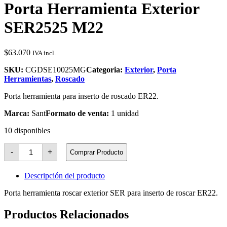
Porta Herramienta Exterior
SER2525 M22
$
63.070
IVA incl.
SKU:
CGDSE10025MG
Categoria:
Exterior
,
Porta
Herramientas
,
Roscado
Porta herramienta para inserto de roscado ER22.
Marca:
Sant
Formato de venta:
1 unidad
10 disponibles
Porta
-
+
Comprar Producto
Herramienta
Exterior
SER2525
Descripción del producto
M22
cantidad
Porta herramienta roscar exterior SER para inserto de roscar ER22.
Productos Relacionados