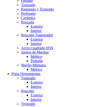
Fresado
Tronzado
Ranurado y Torneado
Perforado
Cerámica
Roscado
Exterior
Interior
Roscado Trapezoidal
Exterior
Interior
Acero cuadrado HSS
Juegos de Machos
Métrico
Pulgada
Macho Máquina
Métrico
Porta Herramientas
Torneado
Exterior
Interior
Roscado
Exterior
Interior
Tronzado