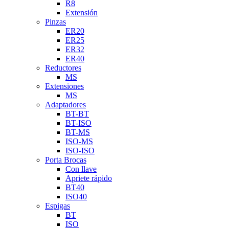
R8
Extensión
Pinzas
ER20
ER25
ER32
ER40
Reductores
MS
Extensiones
MS
Adaptadores
BT-BT
BT-ISO
BT-MS
ISO-MS
ISO-ISO
Porta Brocas
Con llave
Apriete rápido
BT40
ISO40
Espigas
BT
ISO