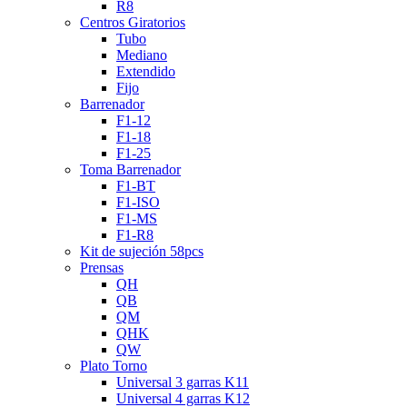
R8
Centros Giratorios
Tubo
Mediano
Extendido
Fijo
Barrenador
F1-12
F1-18
F1-25
Toma Barrenador
F1-BT
F1-ISO
F1-MS
F1-R8
Kit de sujeción 58pcs
Prensas
QH
QB
QM
QHK
QW
Plato Torno
Universal 3 garras K11
Universal 4 garras K12