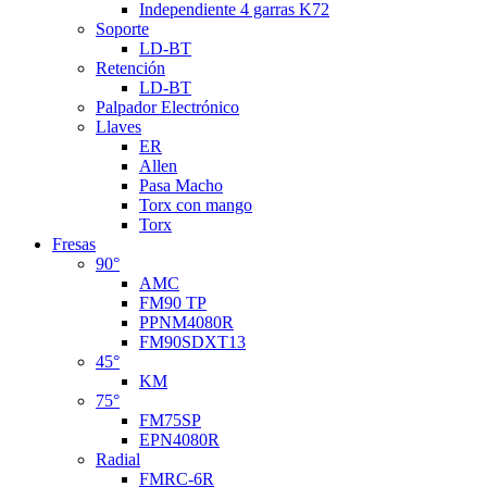
Independiente 4 garras K72
Soporte
LD-BT
Retención
LD-BT
Palpador Electrónico
Llaves
ER
Allen
Pasa Macho
Torx con mango
Torx
Fresas
90°
AMC
FM90 TP
PPNM4080R
FM90SDXT13
45°
KM
75°
FM75SP
EPN4080R
Radial
FMRC-6R