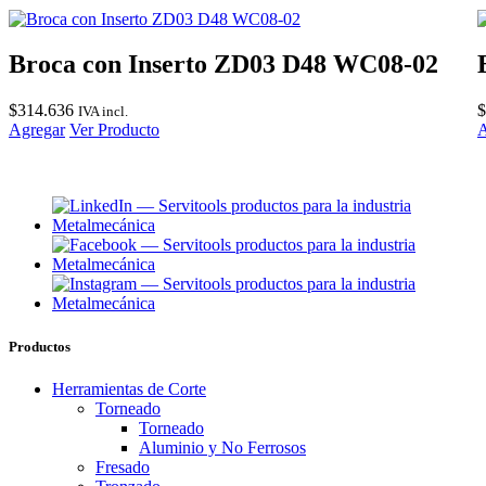
Broca con Inserto ZD03 D48 WC08-02
$
314.636
$
IVA incl.
Agregar
Ver Producto
A
Productos
Herramientas de Corte
Torneado
Torneado
Aluminio y No Ferrosos
Fresado