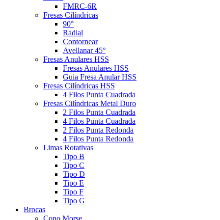
FMRC-6R
Fresas Cilíndricas
90°
Radial
Contornear
Avellanar 45°
Fresas Anulares HSS
Fresas Anulares HSS
Guia Fresa Anular HSS
Fresas Cilíndricas HSS
4 Filos Punta Cuadrada
Fresas Cilíndricas Metal Duro
2 Filos Punta Cuadrada
4 Filos Punta Cuadrada
2 Filos Punta Redonda
4 Filos Punta Redonda
Limas Rotativas
Tipo B
Tipo C
Tipo D
Tipo E
Tipo F
Tipo G
Brocas
Cono Morse