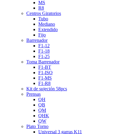
MS
R8
Centros Giratorios
Tubo
Mediano
Extendido
Fijo
Barrenador
F1-12
F1-18
F1-25
Toma Barrenador
F1-BT
F1-ISO
F1-MS
F1-R8
Kit de sujeción 58pcs
Prensas
QH
QB
QM
QHK
QW
Plato Torno
Universal 3 garras K11