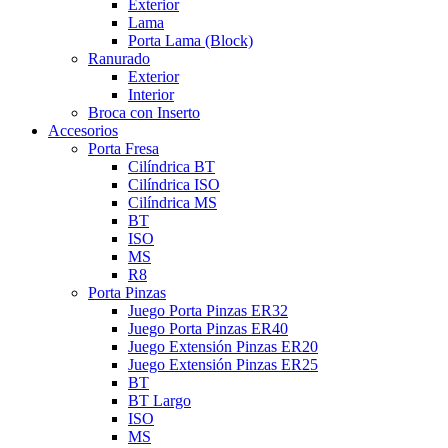
Exterior
Lama
Porta Lama (Block)
Ranurado
Exterior
Interior
Broca con Inserto
Accesorios
Porta Fresa
Cilíndrica BT
Cilíndrica ISO
Cilíndrica MS
BT
ISO
MS
R8
Porta Pinzas
Juego Porta Pinzas ER32
Juego Porta Pinzas ER40
Juego Extensión Pinzas ER20
Juego Extensión Pinzas ER25
BT
BT Largo
ISO
MS