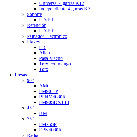
Universal 4 garras K12
Independiente 4 garras K72
Soporte
LD-BT
Retención
LD-BT
Palpador Electrónico
Llaves
ER
Allen
Pasa Macho
Torx con mango
Torx
Fresas
90°
AMC
FM90 TP
PPNM4080R
FM90SDXT13
45°
KM
75°
FM75SP
EPN4080R
Radial