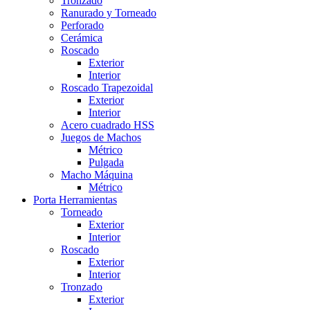
Tronzado
Ranurado y Torneado
Perforado
Cerámica
Roscado
Exterior
Interior
Roscado Trapezoidal
Exterior
Interior
Acero cuadrado HSS
Juegos de Machos
Métrico
Pulgada
Macho Máquina
Métrico
Porta Herramientas
Torneado
Exterior
Interior
Roscado
Exterior
Interior
Tronzado
Exterior