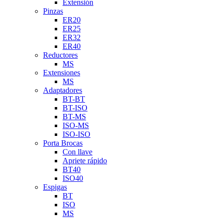
Extensión
Pinzas
ER20
ER25
ER32
ER40
Reductores
MS
Extensiones
MS
Adaptadores
BT-BT
BT-ISO
BT-MS
ISO-MS
ISO-ISO
Porta Brocas
Con llave
Apriete rápido
BT40
ISO40
Espigas
BT
ISO
MS