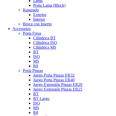
Lama
Porta Lama (Block)
Ranurado
Exterior
Interior
Broca con Inserto
Accesorios
Porta Fresa
Cilíndrica BT
Cilíndrica ISO
Cilíndrica MS
BT
ISO
MS
R8
Porta Pinzas
Juego Porta Pinzas ER32
Juego Porta Pinzas ER40
Juego Extensión Pinzas ER20
Juego Extensión Pinzas ER25
BT
BT Largo
ISO
MS
R8