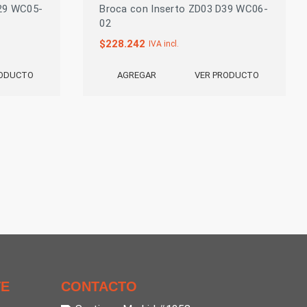
D29 WC05-
Broca con Inserto ZD03 D39 WC06-
02
$
228.242
IVA incl.
RODUCTO
VER PRODUCTO
AGREGAR
TE
CONTACTO