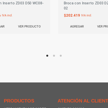
n Inserto ZD03 D50 WC08-
Broca con Inserto ZD03 
02
6
$
202.419
IVA incl.
IVA incl.
VER PRODUCTO
VER P
GAR
AGREGAR
PRODUCTOS
ATENCIÓN AL CLIEN