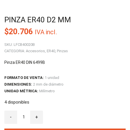
PINZA ER40 D2 MM
$
20.706
IVA incl.
SKU:
LFCB40020B
CATEGORIA:
Accesorios
,
ER40
,
Pinzas
Pinza ER40 DIN 6499B
FORMATO DE VENTA:
1 unidad
DIMENSIONES:
2 mm de diámetro
UNIDAD MÉTRICA:
Milímetro
4 disponibles
Pinza
-
ER40
+
D2
MM