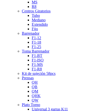
MS
R8
Centros Giratorios
Tubo
Mediano
Extendido
Fijo
Barrenador
F1-12
F1-18
F1-25
Toma Barrenador
F1-BT
F1-ISO
F1-MS
F1-R8
Kit de sujeción 58pcs
Prensas
QH
QB
QM
QHK
QW
Plato Torno
Universal 3 garras K11