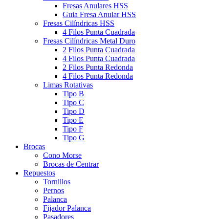
Fresas Anulares HSS
Guia Fresa Anular HSS
Fresas Cilíndricas HSS
4 Filos Punta Cuadrada
Fresas Cilíndricas Metal Duro
2 Filos Punta Cuadrada
4 Filos Punta Cuadrada
2 Filos Punta Redonda
4 Filos Punta Redonda
Limas Rotativas
Tipo B
Tipo C
Tipo D
Tipo E
Tipo F
Tipo G
Brocas
Cono Morse
Brocas de Centrar
Repuestos
Tornillos
Pernos
Palanca
Fijador Palanca
Pasadores