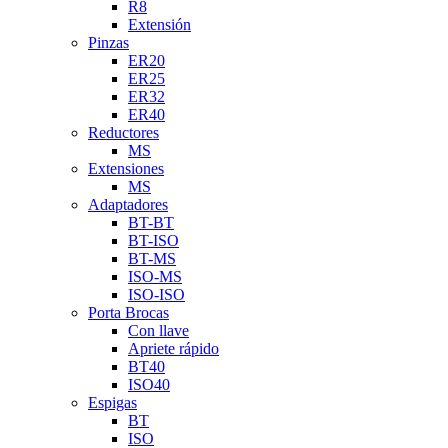
R8
Extensión
Pinzas
ER20
ER25
ER32
ER40
Reductores
MS
Extensiones
MS
Adaptadores
BT-BT
BT-ISO
BT-MS
ISO-MS
ISO-ISO
Porta Brocas
Con llave
Apriete rápido
BT40
ISO40
Espigas
BT
ISO