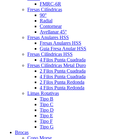
FMRC-6R
Fresas Cilíndricas
90°
Radial
Contornear
Avellanar 45°
Fresas Anulares HSS
Fresas Anulares HSS
Guia Fresa Anular HSS
Fresas Cilíndricas HSS
4 Filos Punta Cuadrada
Fresas Cilíndricas Metal Duro
2 Filos Punta Cuadrada
4 Filos Punta Cuadrada
2 Filos Punta Redonda
4 Filos Punta Redonda
Limas Rotativas
Tipo B
Tipo C
Tipo D
Tipo E
Tipo F
Tipo G
Brocas
Cono Morse