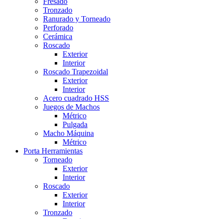
Fresado
Tronzado
Ranurado y Torneado
Perforado
Cerámica
Roscado
Exterior
Interior
Roscado Trapezoidal
Exterior
Interior
Acero cuadrado HSS
Juegos de Machos
Métrico
Pulgada
Macho Máquina
Métrico
Porta Herramientas
Torneado
Exterior
Interior
Roscado
Exterior
Interior
Tronzado