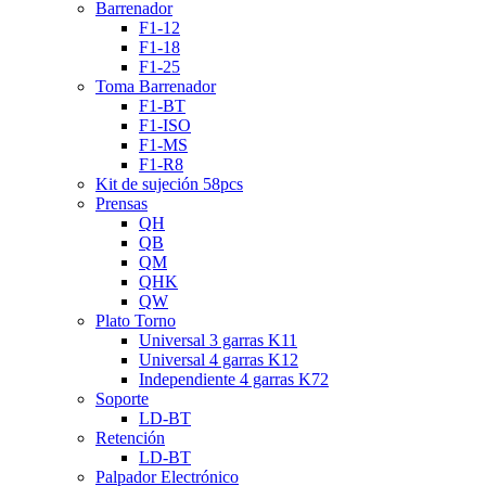
Barrenador
F1-12
F1-18
F1-25
Toma Barrenador
F1-BT
F1-ISO
F1-MS
F1-R8
Kit de sujeción 58pcs
Prensas
QH
QB
QM
QHK
QW
Plato Torno
Universal 3 garras K11
Universal 4 garras K12
Independiente 4 garras K72
Soporte
LD-BT
Retención
LD-BT
Palpador Electrónico