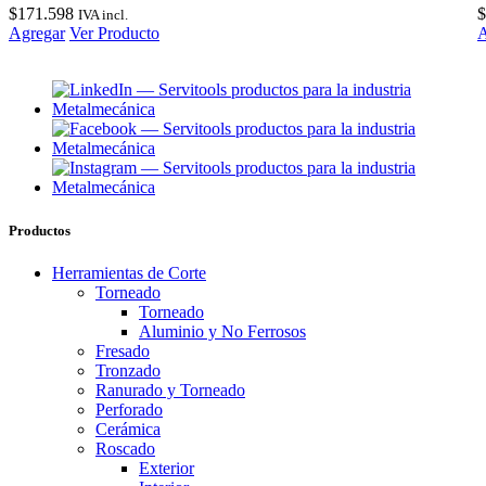
$
171.598
$
IVA incl.
Agregar
Ver Producto
A
Productos
Herramientas de Corte
Torneado
Torneado
Aluminio y No Ferrosos
Fresado
Tronzado
Ranurado y Torneado
Perforado
Cerámica
Roscado
Exterior