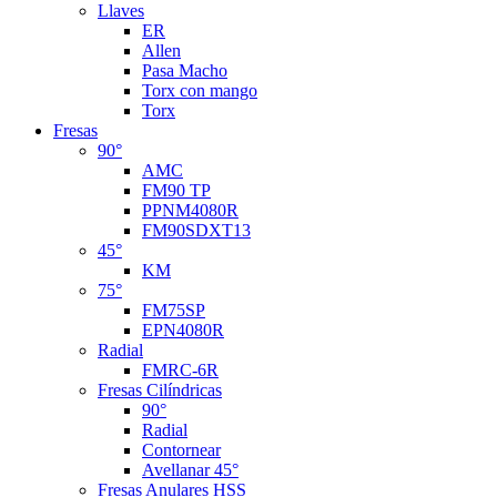
Llaves
ER
Allen
Pasa Macho
Torx con mango
Torx
Fresas
90°
AMC
FM90 TP
PPNM4080R
FM90SDXT13
45°
KM
75°
FM75SP
EPN4080R
Radial
FMRC-6R
Fresas Cilíndricas
90°
Radial
Contornear
Avellanar 45°
Fresas Anulares HSS