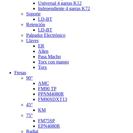
Universal 4 garras K12
Independiente 4 garras K72
Soporte
LD-BT
Retención
LD-BT
Palpador Electrónico
Llaves
ER
Allen
Pasa Macho
Torx con mango
Torx
Fresas
90°
AMC
FM90 TP
PPNM4080R
FM90SDXT13
45°
KM
75°
FM75SP
EPN4080R
Radial