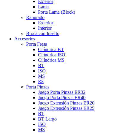
Exterior
Lama
Porta Lama (Block)
Ranurado
Exterior
Interior
Broca con Inserto
Accesorios
Porta Fresa
Cilíndrica BT
Cilíndrica ISO
Cilíndrica MS
BT
ISO
MS
R8
Porta Pinzas
Juego Porta Pinzas ER32
Juego Porta Pinzas ER40
Juego Extensión Pinzas ER20
Juego Extensión Pinzas ER25
BT
BT Largo
ISO
MS