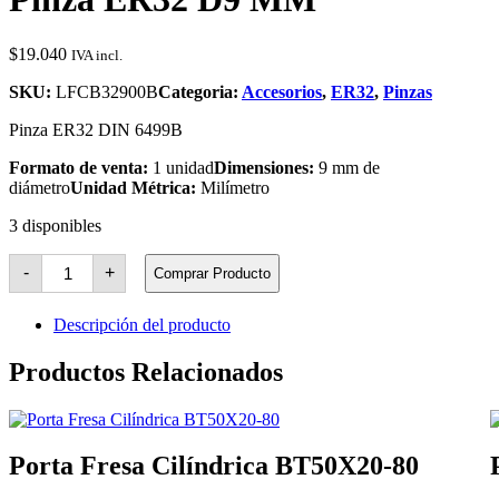
$
19.040
IVA incl.
SKU:
LFCB32900B
Categoria:
Accesorios
,
ER32
,
Pinzas
Pinza ER32 DIN 6499B
Formato de venta:
1 unidad
Dimensiones:
9 mm de
diámetro
Unidad Métrica:
Milímetro
3 disponibles
Pinza
-
+
Comprar Producto
ER32
D9
MM
Descripción del producto
cantidad
Productos Relacionados
Porta Fresa Cilíndrica BT50X20-80