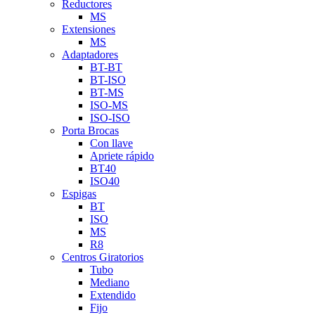
Reductores
MS
Extensiones
MS
Adaptadores
BT-BT
BT-ISO
BT-MS
ISO-MS
ISO-ISO
Porta Brocas
Con llave
Apriete rápido
BT40
ISO40
Espigas
BT
ISO
MS
R8
Centros Giratorios
Tubo
Mediano
Extendido
Fijo