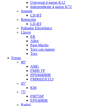
Universal 4 garras K12
Independiente 4 garras K72
Soporte
LD-BT
Retención
LD-BT
Palpador Electrónico
Llaves
ER
Allen
Pasa Macho
Torx con mango
Torx
Fresas
90°
AMC
FM90 TP
PPNM4080R
FM90SDXT13
45°
KM
75°
FM75SP
EPN4080R
Radial