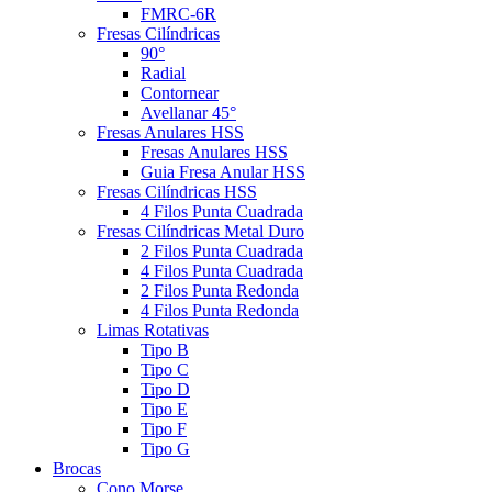
FMRC-6R
Fresas Cilíndricas
90°
Radial
Contornear
Avellanar 45°
Fresas Anulares HSS
Fresas Anulares HSS
Guia Fresa Anular HSS
Fresas Cilíndricas HSS
4 Filos Punta Cuadrada
Fresas Cilíndricas Metal Duro
2 Filos Punta Cuadrada
4 Filos Punta Cuadrada
2 Filos Punta Redonda
4 Filos Punta Redonda
Limas Rotativas
Tipo B
Tipo C
Tipo D
Tipo E
Tipo F
Tipo G
Brocas
Cono Morse