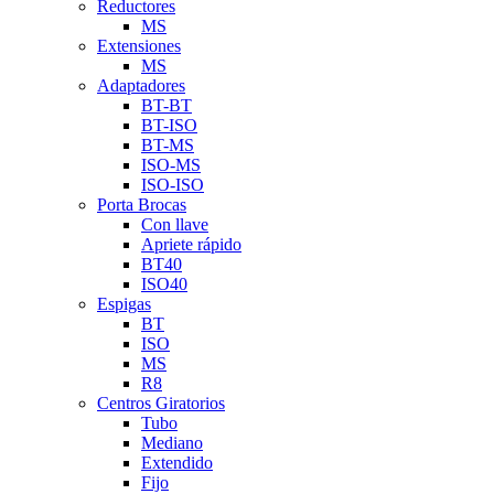
Reductores
MS
Extensiones
MS
Adaptadores
BT-BT
BT-ISO
BT-MS
ISO-MS
ISO-ISO
Porta Brocas
Con llave
Apriete rápido
BT40
ISO40
Espigas
BT
ISO
MS
R8
Centros Giratorios
Tubo
Mediano
Extendido
Fijo