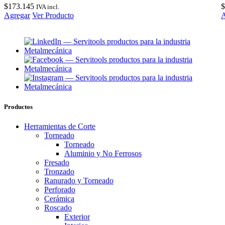
$
173.145
$
IVA incl.
Agregar
Ver Producto
A
Productos
Herramientas de Corte
Torneado
Torneado
Aluminio y No Ferrosos
Fresado
Tronzado
Ranurado y Torneado
Perforado
Cerámica
Roscado
Exterior