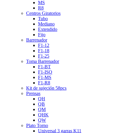
MS
R8
Centros Giratorios
Tubo
Mediano
Extendido
Fijo
Barrenador
F1-12
F1-18
F1-25
Toma Barrenador
F1-BT
F1-ISO
F1-MS
F1-R8
Kit de sujeción 58pcs
Prensas
QH
QB
QM
QHK
QW
Plato Torno
Universal 3 garras K11