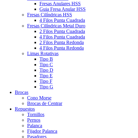
Fresas Anulares HSS
Guia Fresa Anular HSS
Fresas Cilíndricas HSS
4 Filos Punta Cuadrada
Fresas Cilíndricas Metal Duro
2 Filos Punta Cuadrada
4 Filos Punta Cuadrada
2 Filos Punta Redonda
4 Filos Punta Redonda
Limas Rotativas
Tipo B
Tipo C
Tipo D
Tipo E
Tipo F
Tipo G
Brocas
Cono Morse
Brocas de Centrar
Repuestos
Tornillos
Pernos
Palanca
Fijador Palanca
Pasadores