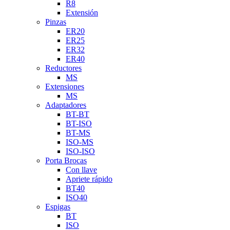
R8
Extensión
Pinzas
ER20
ER25
ER32
ER40
Reductores
MS
Extensiones
MS
Adaptadores
BT-BT
BT-ISO
BT-MS
ISO-MS
ISO-ISO
Porta Brocas
Con llave
Apriete rápido
BT40
ISO40
Espigas
BT
ISO