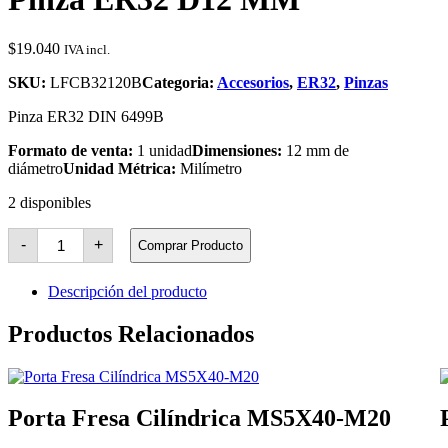
$
19.040
IVA incl.
SKU:
LFCB32120B
Categoria:
Accesorios
,
ER32
,
Pinzas
Pinza ER32 DIN 6499B
Formato de venta:
1 unidad
Dimensiones:
12 mm de
diámetro
Unidad Métrica:
Milímetro
2 disponibles
Pinza
-
+
Comprar Producto
ER32
D12
MM
Descripción del producto
cantidad
Productos Relacionados
Porta Fresa Cilíndrica MS5X40-M20