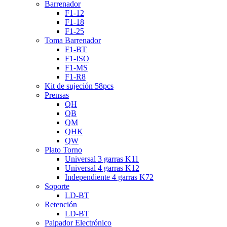
Barrenador
F1-12
F1-18
F1-25
Toma Barrenador
F1-BT
F1-ISO
F1-MS
F1-R8
Kit de sujeción 58pcs
Prensas
QH
QB
QM
QHK
QW
Plato Torno
Universal 3 garras K11
Universal 4 garras K12
Independiente 4 garras K72
Soporte
LD-BT
Retención
LD-BT
Palpador Electrónico