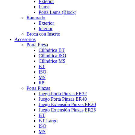
Exterior
Lama
Porta Lama (Block)
Ranurado
Exterior
Interior
Broca con Inserto
Accesorios
Porta Fresa
Cilíndrica BT
Cilíndrica ISO
Cilíndrica MS
BT
ISO
MS
R8
Porta Pinzas
Juego Porta Pinzas ER32
Juego Porta Pinzas ER40
Juego Extensión Pinzas ER20
Juego Extensión Pinzas ER25
BT
BT Largo
ISO
MS