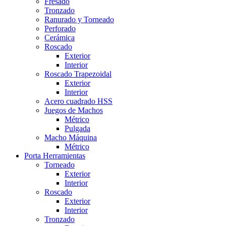
Fresado
Tronzado
Ranurado y Torneado
Perforado
Cerámica
Roscado
Exterior
Interior
Roscado Trapezoidal
Exterior
Interior
Acero cuadrado HSS
Juegos de Machos
Métrico
Pulgada
Macho Máquina
Métrico
Porta Herramientas
Torneado
Exterior
Interior
Roscado
Exterior
Interior
Tronzado