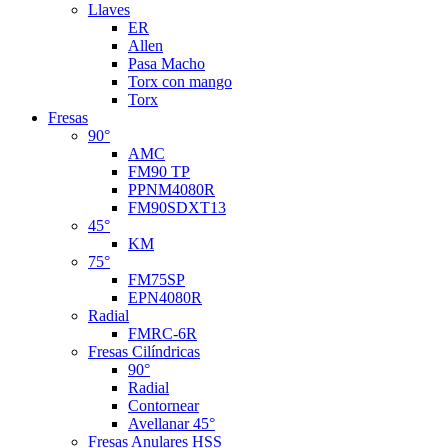
Llaves
ER
Allen
Pasa Macho
Torx con mango
Torx
Fresas
90°
AMC
FM90 TP
PPNM4080R
FM90SDXT13
45°
KM
75°
FM75SP
EPN4080R
Radial
FMRC-6R
Fresas Cilíndricas
90°
Radial
Contornear
Avellanar 45°
Fresas Anulares HSS