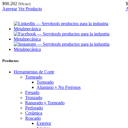
$
90.202
$
IVA incl.
Agregar
Ver Producto
A
Productos
Herramientas de Corte
Torneado
Torneado
Aluminio y No Ferrosos
Fresado
Tronzado
Ranurado y Torneado
Perforado
Cerámica
Roscado
Exterior