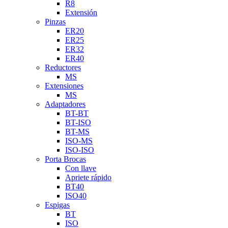
R8
Extensión
Pinzas
ER20
ER25
ER32
ER40
Reductores
MS
Extensiones
MS
Adaptadores
BT-BT
BT-ISO
BT-MS
ISO-MS
ISO-ISO
Porta Brocas
Con llave
Apriete rápido
BT40
ISO40
Espigas
BT
ISO