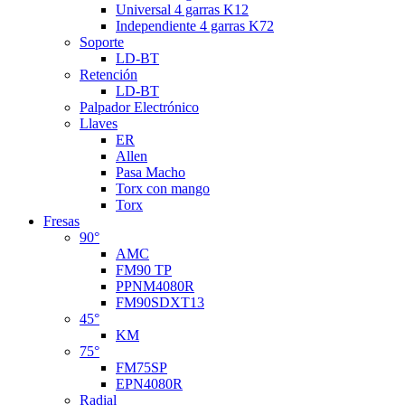
Universal 4 garras K12
Independiente 4 garras K72
Soporte
LD-BT
Retención
LD-BT
Palpador Electrónico
Llaves
ER
Allen
Pasa Macho
Torx con mango
Torx
Fresas
90°
AMC
FM90 TP
PPNM4080R
FM90SDXT13
45°
KM
75°
FM75SP
EPN4080R
Radial