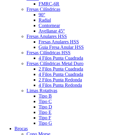
FMRC-6R
Fresas Cilíndricas
90°
Radial
Contornear
Avellanar 45°
Fresas Anulares HSS
Fresas Anulares HSS
Guia Fresa Anular HSS
Fresas Cilíndricas HSS
4 Filos Punta Cuadrada
Fresas Cilíndricas Metal Duro
2 Filos Punta Cuadrada
4 Filos Punta Cuadrada
2 Filos Punta Redonda
4 Filos Punta Redonda
Limas Rotativas
Tipo B
Tipo C
Tipo D
Tipo E
Tipo F
Tipo G
Brocas
Cono Morse