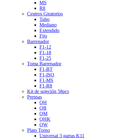
MS
R8
Centros Giratorios
Tubo
Mediano
Extendido
Fijo
Barrenador
F1-12
F1-18
F1-25
Toma Barrenador
F1-BT
F1-ISO
F1-MS
F1-R8
Kit de sujeción 58pcs
Prensas
QH
QB
QM
QHK
QW
Plato Torno
Universal 3 garras K11