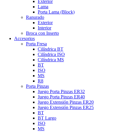
Exterior
Lama
Porta Lama (Block)
Ranurado
Exterior
Interior
Broca con Inserto
Accesorios
Porta Fresa
Cilíndrica BT
Cilíndrica ISO
Cilíndrica MS
BT
ISO
MS
R8
Porta Pinzas
Juego Porta Pinzas ER32
Juego Porta Pinzas ER40
Juego Extensión Pinzas ER20
Juego Extensión Pinzas ER25
BT
BT Largo
ISO
MS