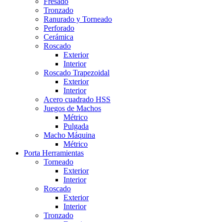
Fresado
Tronzado
Ranurado y Torneado
Perforado
Cerámica
Roscado
Exterior
Interior
Roscado Trapezoidal
Exterior
Interior
Acero cuadrado HSS
Juegos de Machos
Métrico
Pulgada
Macho Máquina
Métrico
Porta Herramientas
Torneado
Exterior
Interior
Roscado
Exterior
Interior
Tronzado