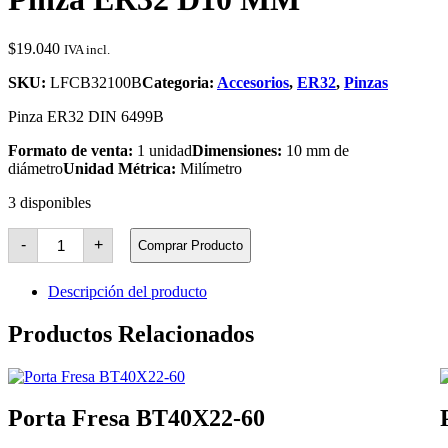
$
19.040
IVA incl.
SKU:
LFCB32100B
Categoria:
Accesorios
,
ER32
,
Pinzas
Pinza ER32 DIN 6499B
Formato de venta:
1 unidad
Dimensiones:
10 mm de
diámetro
Unidad Métrica:
Milímetro
3 disponibles
Pinza
-
+
Comprar Producto
ER32
D10
MM
Descripción del producto
cantidad
Productos Relacionados
Porta Fresa BT40X22-60