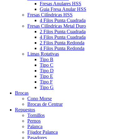
Fresas Anulares HSS
Guia Fresa Anular HSS
Fresas Cilíndricas HSS
4 Filos Punta Cuadrada
Fresas Cilíndricas Metal Duro
2 Filos Punta Cuadrada
4 Filos Punta Cuadrada
2 Filos Punta Redonda
4 Filos Punta Redonda
Limas Rotativas
Tipo B
Tipo C
Tipo D
Tipo E
Tipo F
Tipo G
Brocas
Cono Morse
Brocas de Centrar
Repuestos
Tornillos
Pernos
Palanca
Fijador Palanca
Pasadores