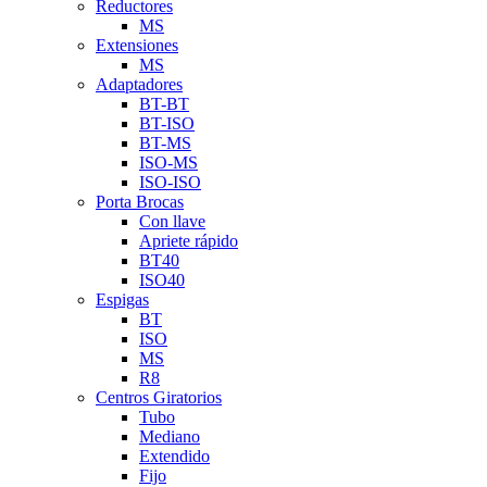
Reductores
MS
Extensiones
MS
Adaptadores
BT-BT
BT-ISO
BT-MS
ISO-MS
ISO-ISO
Porta Brocas
Con llave
Apriete rápido
BT40
ISO40
Espigas
BT
ISO
MS
R8
Centros Giratorios
Tubo
Mediano
Extendido
Fijo