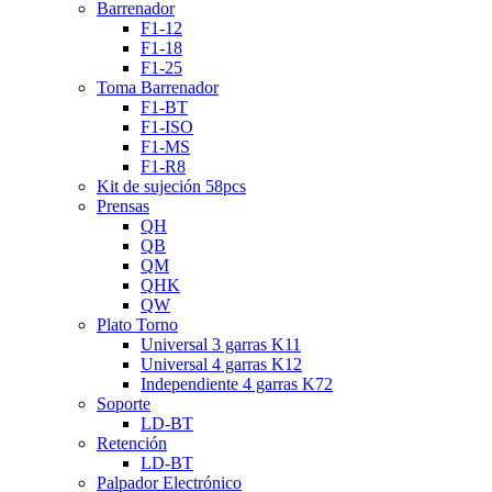
Barrenador
F1-12
F1-18
F1-25
Toma Barrenador
F1-BT
F1-ISO
F1-MS
F1-R8
Kit de sujeción 58pcs
Prensas
QH
QB
QM
QHK
QW
Plato Torno
Universal 3 garras K11
Universal 4 garras K12
Independiente 4 garras K72
Soporte
LD-BT
Retención
LD-BT
Palpador Electrónico