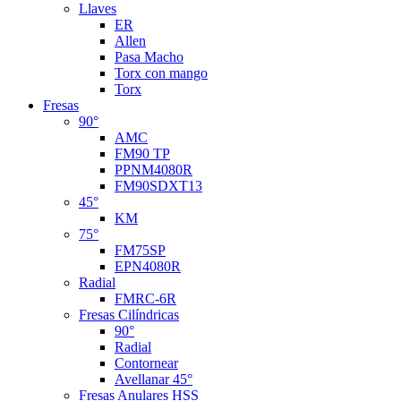
Llaves
ER
Allen
Pasa Macho
Torx con mango
Torx
Fresas
90°
AMC
FM90 TP
PPNM4080R
FM90SDXT13
45°
KM
75°
FM75SP
EPN4080R
Radial
FMRC-6R
Fresas Cilíndricas
90°
Radial
Contornear
Avellanar 45°
Fresas Anulares HSS