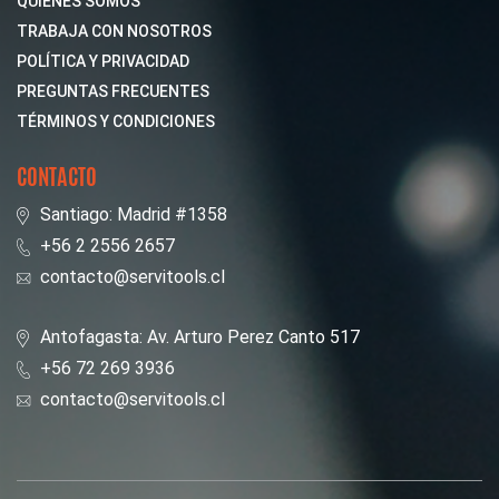
QUIENES SOMOS
TRABAJA CON NOSOTROS
POLÍTICA Y PRIVACIDAD
PREGUNTAS FRECUENTES
TÉRMINOS Y CONDICIONES
CONTACTO
Santiago: Madrid #1358
+56 2 2556 2657
contacto@servitools.cl
Antofagasta: Av. Arturo Perez Canto 517
+56 72 269 3936
contacto@servitools.cl