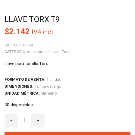
LLAVE TORX T9
$
2.142
IVA incl.
SKU:
LL-TX-T09
CATEGORIA:
Accesorios
,
Llaves
,
Torx
Llave para tornillo Torx
FORMATO DE VENTA:
1 unidad
DIMENSIONES:
42 mm de largo
UNIDAD MÉTRICA:
Milímetro
30 disponibles
Llave
-
Torx
+
T9
cantidad