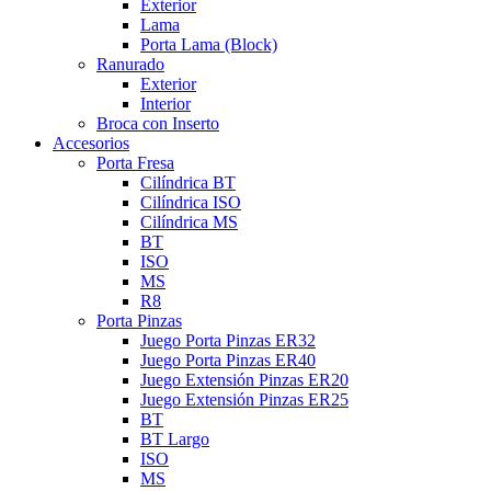
Exterior
Lama
Porta Lama (Block)
Ranurado
Exterior
Interior
Broca con Inserto
Accesorios
Porta Fresa
Cilíndrica BT
Cilíndrica ISO
Cilíndrica MS
BT
ISO
MS
R8
Porta Pinzas
Juego Porta Pinzas ER32
Juego Porta Pinzas ER40
Juego Extensión Pinzas ER20
Juego Extensión Pinzas ER25
BT
BT Largo
ISO
MS