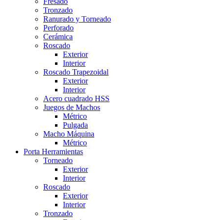
Fresado
Tronzado
Ranurado y Torneado
Perforado
Cerámica
Roscado
Exterior
Interior
Roscado Trapezoidal
Exterior
Interior
Acero cuadrado HSS
Juegos de Machos
Métrico
Pulgada
Macho Máquina
Métrico
Porta Herramientas
Torneado
Exterior
Interior
Roscado
Exterior
Interior
Tronzado