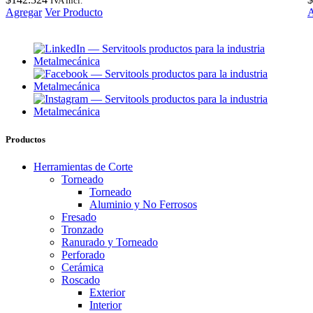
IVA incl.
Agregar
Ver Producto
A
Productos
Herramientas de Corte
Torneado
Torneado
Aluminio y No Ferrosos
Fresado
Tronzado
Ranurado y Torneado
Perforado
Cerámica
Roscado
Exterior
Interior