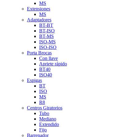
MS
Extensiones
MS
Adaptadores
BT-BT
BT-ISO
BT-MS
ISO-MS
ISO-ISO
Porta Brocas
Con llave
Apriete rápido
BT40
ISO40
Espigas
BT
ISO
MS
R8
Centros Giratorios
Tubo
Mediano
Extendido
Fijo
Barrenador