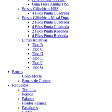
Guia Fresa Anular HSS
Fresas Cilíndricas HSS
4 Filos Punta Cuadrada
Fresas Cilíndricas Metal Duro
2 Filos Punta Cuadrada
4 Filos Punta Cuadrada
2 Filos Punta Redonda
4 Filos Punta Redonda
Limas Rotativas
Tipo B
Tipo C
Tipo D
Tipo E
Tipo F
Tipo G
Brocas
Cono Morse
Brocas de Centrar
Repuestos
Tornillos
Pernos
Palanca
Fijador Palanca
Pasadores