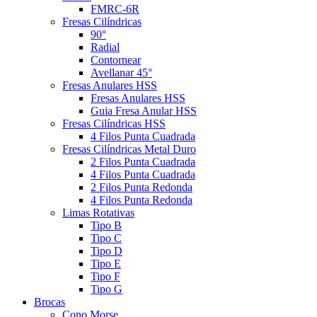
FMRC-6R
Fresas Cilíndricas
90°
Radial
Contornear
Avellanar 45°
Fresas Anulares HSS
Fresas Anulares HSS
Guia Fresa Anular HSS
Fresas Cilíndricas HSS
4 Filos Punta Cuadrada
Fresas Cilíndricas Metal Duro
2 Filos Punta Cuadrada
4 Filos Punta Cuadrada
2 Filos Punta Redonda
4 Filos Punta Redonda
Limas Rotativas
Tipo B
Tipo C
Tipo D
Tipo E
Tipo F
Tipo G
Brocas
Cono Morse