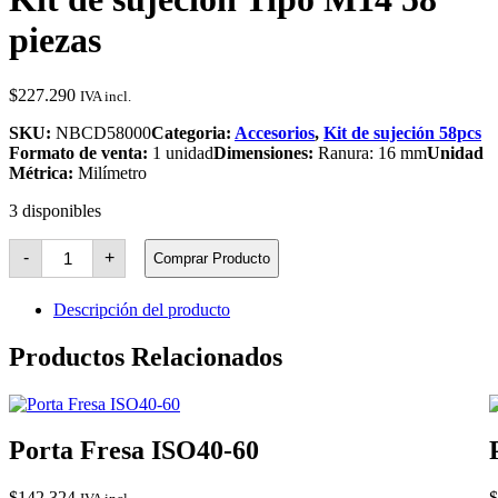
piezas
$
227.290
IVA incl.
SKU:
NBCD58000
Categoria:
Accesorios
,
Kit de sujeción 58pcs
Formato de venta:
1 unidad
Dimensiones:
Ranura: 16 mm
Unidad
Métrica:
Milímetro
3 disponibles
Kit
-
+
Comprar Producto
de
sujeción
Tipo
Descripción del producto
M14
58
Productos Relacionados
piezas
cantidad
Porta Fresa ISO40-60
$
142.324
$