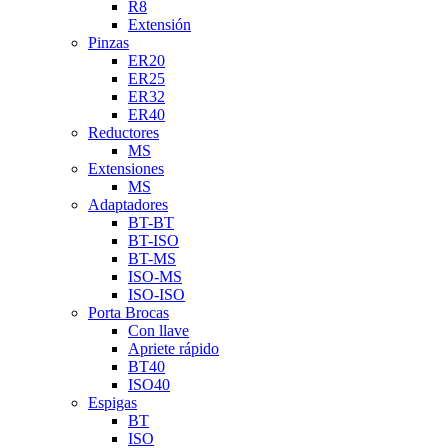
R8
Extensión
Pinzas
ER20
ER25
ER32
ER40
Reductores
MS
Extensiones
MS
Adaptadores
BT-BT
BT-ISO
BT-MS
ISO-MS
ISO-ISO
Porta Brocas
Con llave
Apriete rápido
BT40
ISO40
Espigas
BT
ISO