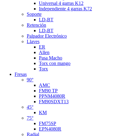
Universal 4 garras K12
Independiente 4 garras K72
Soporte
LD-BT
Retención
LD-BT
Palpador Electrónico
Llaves
ER
Allen
Pasa Macho
Torx con mango
Torx
Fresas
90°
AMC
FM90 TP
PPNM4080R
FM90SDXT13
45°
KM
75°
FM75SP
EPN4080R
Radial