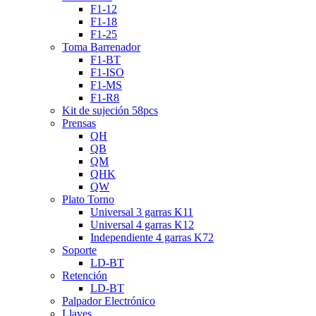
F1-12
F1-18
F1-25
Toma Barrenador
F1-BT
F1-ISO
F1-MS
F1-R8
Kit de sujeción 58pcs
Prensas
QH
QB
QM
QHK
QW
Plato Torno
Universal 3 garras K11
Universal 4 garras K12
Independiente 4 garras K72
Soporte
LD-BT
Retención
LD-BT
Palpador Electrónico
Llaves