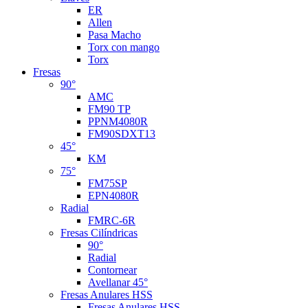
ER
Allen
Pasa Macho
Torx con mango
Torx
Fresas
90°
AMC
FM90 TP
PPNM4080R
FM90SDXT13
45°
KM
75°
FM75SP
EPN4080R
Radial
FMRC-6R
Fresas Cilíndricas
90°
Radial
Contornear
Avellanar 45°
Fresas Anulares HSS
Fresas Anulares HSS