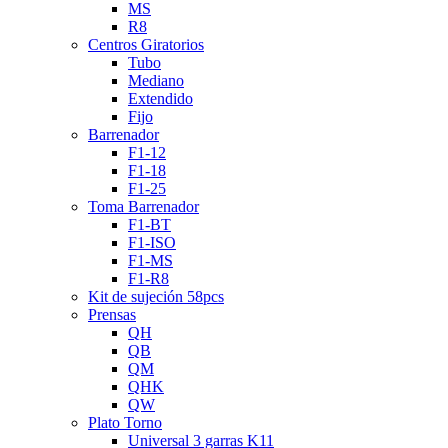
MS
R8
Centros Giratorios
Tubo
Mediano
Extendido
Fijo
Barrenador
F1-12
F1-18
F1-25
Toma Barrenador
F1-BT
F1-ISO
F1-MS
F1-R8
Kit de sujeción 58pcs
Prensas
QH
QB
QM
QHK
QW
Plato Torno
Universal 3 garras K11