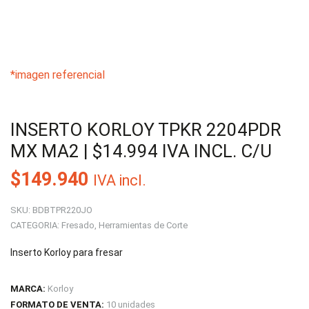
*imagen referencial
INSERTO KORLOY TPKR 2204PDR
MX MA2 | $14.994 IVA INCL. C/U
$
149.940
IVA incl.
SKU:
BDBTPR220JO
CATEGORIA:
Fresado
,
Herramientas de Corte
Inserto Korloy para fresar
MARCA:
Korloy
FORMATO DE VENTA:
10 unidades