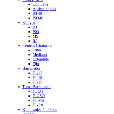
Con llave
Apriete rápido
BT40
ISO40
Espigas
BT
ISO
MS
R8
Centros Giratorios
Tubo
Mediano
Extendido
Fijo
Barrenador
F1-12
F1-18
F1-25
Toma Barrenador
F1-BT
F1-ISO
F1-MS
F1-R8
Kit de sujeción 58pcs