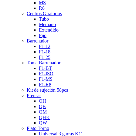
MS
R8
Centros Giratorios
Tubo
Mediano
Extendido
Fijo
Barrenador
F1-12
F1-18
F1-25
Toma Barrenador
F1-BT
F1-ISO
F1-MS
F1-R8
Kit de sujeción 58pcs
Prensas
QH
QB
QM
QHK
QW
Plato Torno
Universal 3 garras K11