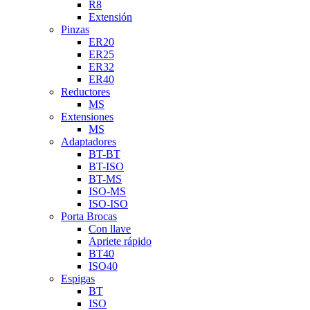
R8
Extensión
Pinzas
ER20
ER25
ER32
ER40
Reductores
MS
Extensiones
MS
Adaptadores
BT-BT
BT-ISO
BT-MS
ISO-MS
ISO-ISO
Porta Brocas
Con llave
Apriete rápido
BT40
ISO40
Espigas
BT
ISO