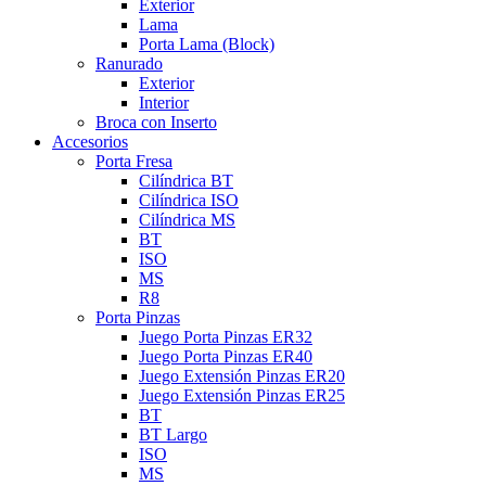
Exterior
Lama
Porta Lama (Block)
Ranurado
Exterior
Interior
Broca con Inserto
Accesorios
Porta Fresa
Cilíndrica BT
Cilíndrica ISO
Cilíndrica MS
BT
ISO
MS
R8
Porta Pinzas
Juego Porta Pinzas ER32
Juego Porta Pinzas ER40
Juego Extensión Pinzas ER20
Juego Extensión Pinzas ER25
BT
BT Largo
ISO
MS