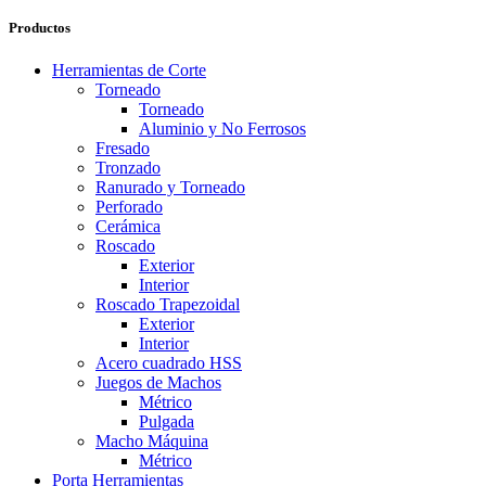
Productos
Herramientas de Corte
Torneado
Torneado
Aluminio y No Ferrosos
Fresado
Tronzado
Ranurado y Torneado
Perforado
Cerámica
Roscado
Exterior
Interior
Roscado Trapezoidal
Exterior
Interior
Acero cuadrado HSS
Juegos de Machos
Métrico
Pulgada
Macho Máquina
Métrico
Porta Herramientas