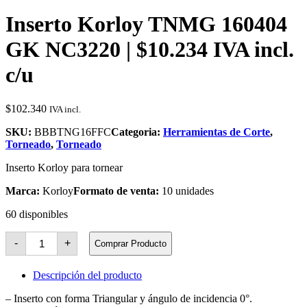
Inserto Korloy TNMG 160404
GK NC3220 | $10.234 IVA incl.
c/u
$
102.340
IVA incl.
SKU:
BBBTNG16FFC
Categoria:
Herramientas de Corte
,
Torneado
,
Torneado
Inserto Korloy para tornear
Marca:
Korloy
Formato de venta:
10 unidades
60 disponibles
Inserto
-
+
Comprar Producto
Korloy
TNMG
160404
Descripción del producto
GK
NC3220
– Inserto con forma Triangular y ángulo de incidencia 0°.
cantidad