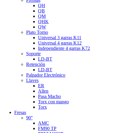
Prensas
QH
QB
QM
QHK
QW
Plato Torno
Universal 3 garras K11
Universal 4 garras K12
Independiente 4 garras K72
Soporte
LD-BT
Retención
LD-BT
Palpador Electrónico
Llaves
ER
Allen
Pasa Macho
Torx con mango
Torx
Fresas
90°
AMC
FM90 TP