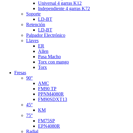
Universal 4 garras K12
Independiente 4 garras K72
Soporte
LD-BT
Retención
LD-BT
Palpador Electrónico
Llaves
ER
Allen
Pasa Macho
Torx con mango
Torx
Fresas
90°
AMC
FM90 TP
PPNM4080R
FM90SDXT13
45°
KM
75°
FM75SP
EPN4080R
Radial