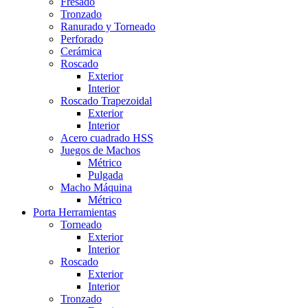
Fresado
Tronzado
Ranurado y Torneado
Perforado
Cerámica
Roscado
Exterior
Interior
Roscado Trapezoidal
Exterior
Interior
Acero cuadrado HSS
Juegos de Machos
Métrico
Pulgada
Macho Máquina
Métrico
Porta Herramientas
Torneado
Exterior
Interior
Roscado
Exterior
Interior
Tronzado