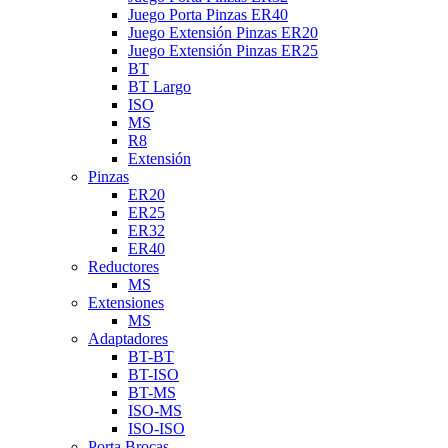
Juego Porta Pinzas ER40
Juego Extensión Pinzas ER20
Juego Extensión Pinzas ER25
BT
BT Largo
ISO
MS
R8
Extensión
Pinzas
ER20
ER25
ER32
ER40
Reductores
MS
Extensiones
MS
Adaptadores
BT-BT
BT-ISO
BT-MS
ISO-MS
ISO-ISO
Porta Brocas