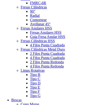
FMRC-6R
Fresas Cilíndricas
90°
Radial
Contornear
Avellanar 45°
Fresas Anulares HSS
Fresas Anulares HSS
Guia Fresa Anular HSS
Fresas Cilíndricas HSS
4 Filos Punta Cuadrada
Fresas Cilíndricas Metal Duro
2 Filos Punta Cuadrada
4 Filos Punta Cuadrada
2 Filos Punta Redonda
4 Filos Punta Redonda
Limas Rotativas
Tipo B
Tipo C
Tipo D
Tipo E
Tipo F
Tipo G
Brocas
Cono Morse