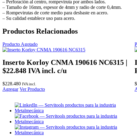
– Perforación al centro, rompeviruta por ambos lados.
– Tamaño de 16mm, espesor de 4mm y radio de corte 0,4mm.
– Rompevirutas de corte medio para desbaste en acero.
– Su calidad establece uso para acero.
Productos Relacionados
Producto Agotado
P
Inserto Korloy CNMA 190616 NC6315 |
$22.848 IVA incl. c/u
$
228.480
$
IVA incl.
Agregar
Ver Producto
A