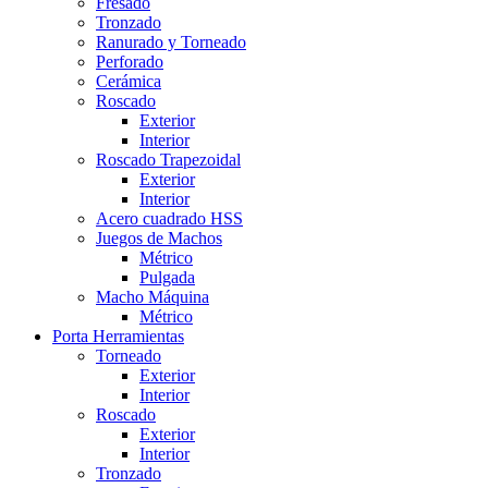
Fresado
Tronzado
Ranurado y Torneado
Perforado
Cerámica
Roscado
Exterior
Interior
Roscado Trapezoidal
Exterior
Interior
Acero cuadrado HSS
Juegos de Machos
Métrico
Pulgada
Macho Máquina
Métrico
Porta Herramientas
Torneado
Exterior
Interior
Roscado
Exterior
Interior
Tronzado