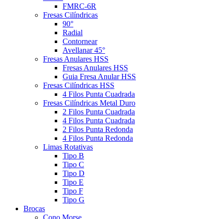
FMRC-6R
Fresas Cilíndricas
90°
Radial
Contornear
Avellanar 45°
Fresas Anulares HSS
Fresas Anulares HSS
Guia Fresa Anular HSS
Fresas Cilíndricas HSS
4 Filos Punta Cuadrada
Fresas Cilíndricas Metal Duro
2 Filos Punta Cuadrada
4 Filos Punta Cuadrada
2 Filos Punta Redonda
4 Filos Punta Redonda
Limas Rotativas
Tipo B
Tipo C
Tipo D
Tipo E
Tipo F
Tipo G
Brocas
Cono Morse