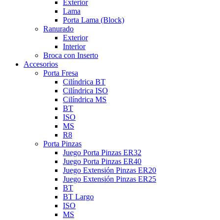
Exterior
Lama
Porta Lama (Block)
Ranurado
Exterior
Interior
Broca con Inserto
Accesorios
Porta Fresa
Cilíndrica BT
Cilíndrica ISO
Cilíndrica MS
BT
ISO
MS
R8
Porta Pinzas
Juego Porta Pinzas ER32
Juego Porta Pinzas ER40
Juego Extensión Pinzas ER20
Juego Extensión Pinzas ER25
BT
BT Largo
ISO
MS