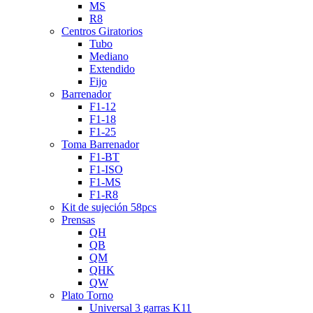
MS
R8
Centros Giratorios
Tubo
Mediano
Extendido
Fijo
Barrenador
F1-12
F1-18
F1-25
Toma Barrenador
F1-BT
F1-ISO
F1-MS
F1-R8
Kit de sujeción 58pcs
Prensas
QH
QB
QM
QHK
QW
Plato Torno
Universal 3 garras K11