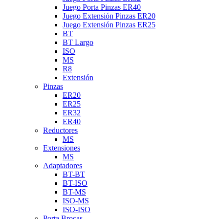
Juego Porta Pinzas ER40
Juego Extensión Pinzas ER20
Juego Extensión Pinzas ER25
BT
BT Largo
ISO
MS
R8
Extensión
Pinzas
ER20
ER25
ER32
ER40
Reductores
MS
Extensiones
MS
Adaptadores
BT-BT
BT-ISO
BT-MS
ISO-MS
ISO-ISO
Porta Brocas