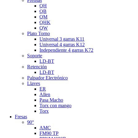
Prensas
QH
QB
QM
QHK
QW
Plato Torno
Universal 3 garras K11
Universal 4 garras K12
Independiente 4 garras K72
Soporte
LD-BT
Retención
LD-BT
Palpador Electrónico
Llaves
ER
Allen
Pasa Macho
Torx con mango
Torx
Fresas
90°
AMC
FM90 TP