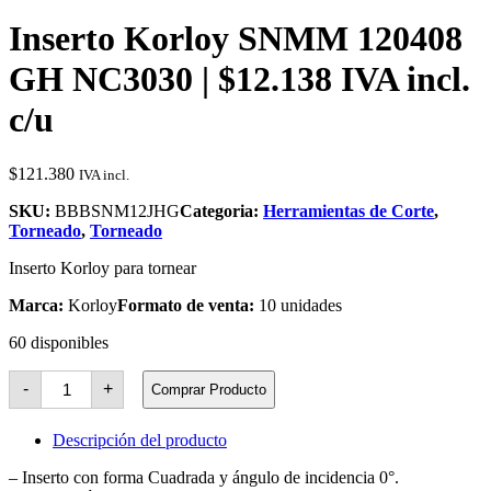
Inserto Korloy SNMM 120408
GH NC3030 | $12.138 IVA incl.
c/u
$
121.380
IVA incl.
SKU:
BBBSNM12JHG
Categoria:
Herramientas de Corte
,
Torneado
,
Torneado
Inserto Korloy para tornear
Marca:
Korloy
Formato de venta:
10 unidades
60 disponibles
Inserto
-
+
Comprar Producto
Korloy
SNMM
120408
Descripción del producto
GH
NC3030
– Inserto con forma Cuadrada y ángulo de incidencia 0°.
cantidad