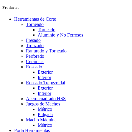
Productos
Herramientas de Corte
Torneado
Torneado
Aluminio y No Ferrosos
Fresado
Tronzado
Ranurado y Torneado
Perforado
Cerámica
Roscado
Exterior
Interior
Roscado Trapezoidal
Exterior
Interior
Acero cuadrado HSS
Juegos de Machos
Métrico
Pulgada
Macho Máquina
Métrico
Porta Herramientas