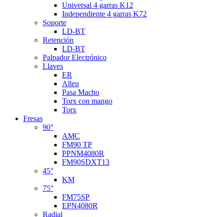
Universal 4 garras K12
Independiente 4 garras K72
Soporte
LD-BT
Retención
LD-BT
Palpador Electrónico
Llaves
ER
Allen
Pasa Macho
Torx con mango
Torx
Fresas
90°
AMC
FM90 TP
PPNM4080R
FM90SDXT13
45°
KM
75°
FM75SP
EPN4080R
Radial