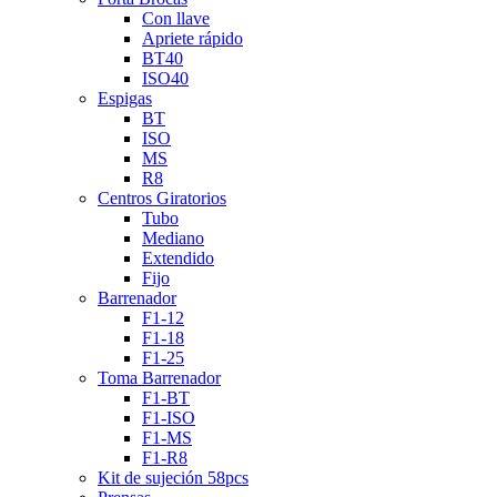
Con llave
Apriete rápido
BT40
ISO40
Espigas
BT
ISO
MS
R8
Centros Giratorios
Tubo
Mediano
Extendido
Fijo
Barrenador
F1-12
F1-18
F1-25
Toma Barrenador
F1-BT
F1-ISO
F1-MS
F1-R8
Kit de sujeción 58pcs