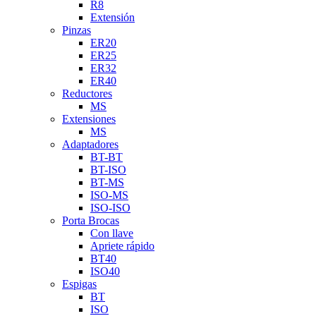
R8
Extensión
Pinzas
ER20
ER25
ER32
ER40
Reductores
MS
Extensiones
MS
Adaptadores
BT-BT
BT-ISO
BT-MS
ISO-MS
ISO-ISO
Porta Brocas
Con llave
Apriete rápido
BT40
ISO40
Espigas
BT
ISO