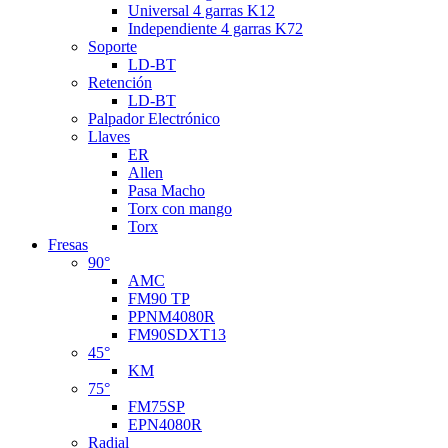
Universal 4 garras K12
Independiente 4 garras K72
Soporte
LD-BT
Retención
LD-BT
Palpador Electrónico
Llaves
ER
Allen
Pasa Macho
Torx con mango
Torx
Fresas
90°
AMC
FM90 TP
PPNM4080R
FM90SDXT13
45°
KM
75°
FM75SP
EPN4080R
Radial