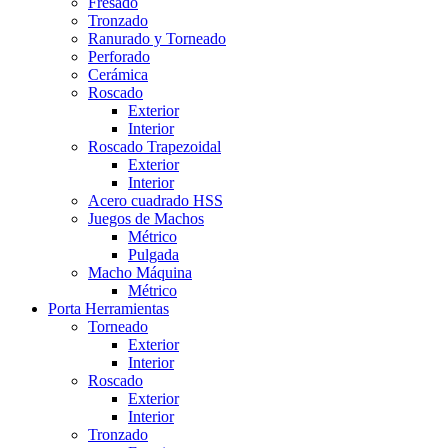
Fresado
Tronzado
Ranurado y Torneado
Perforado
Cerámica
Roscado
Exterior
Interior
Roscado Trapezoidal
Exterior
Interior
Acero cuadrado HSS
Juegos de Machos
Métrico
Pulgada
Macho Máquina
Métrico
Porta Herramientas
Torneado
Exterior
Interior
Roscado
Exterior
Interior
Tronzado