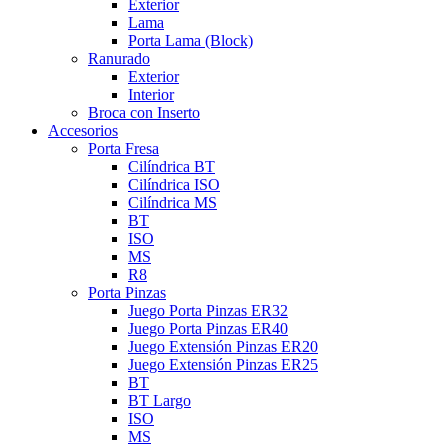
Exterior
Lama
Porta Lama (Block)
Ranurado
Exterior
Interior
Broca con Inserto
Accesorios
Porta Fresa
Cilíndrica BT
Cilíndrica ISO
Cilíndrica MS
BT
ISO
MS
R8
Porta Pinzas
Juego Porta Pinzas ER32
Juego Porta Pinzas ER40
Juego Extensión Pinzas ER20
Juego Extensión Pinzas ER25
BT
BT Largo
ISO
MS