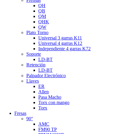
Prensas
QH
QB
QM
QHK
QW
Plato Torno
Universal 3 garras K11
Universal 4 garras K12
Independiente 4 garras K72
Soporte
LD-BT
Retención
LD-BT
Palpador Electrónico
Llaves
ER
Allen
Pasa Macho
Torx con mango
Torx
Fresas
90°
AMC
FM90 TP