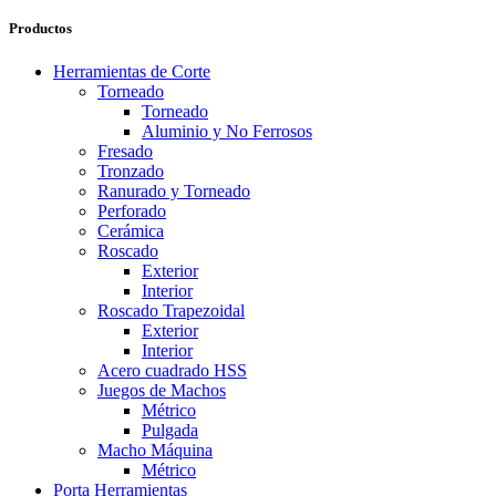
Productos
Herramientas de Corte
Torneado
Torneado
Aluminio y No Ferrosos
Fresado
Tronzado
Ranurado y Torneado
Perforado
Cerámica
Roscado
Exterior
Interior
Roscado Trapezoidal
Exterior
Interior
Acero cuadrado HSS
Juegos de Machos
Métrico
Pulgada
Macho Máquina
Métrico
Porta Herramientas