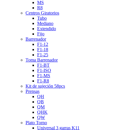
MS
R8
Centros Giratorios
Tubo
Mediano
Extendido
Fijo
Barrenador
F1-12
F1-18
F1-25
Toma Barrenador
F1-BT
F1-ISO
F1-MS
F1-R8
Kit de sujeción 58pcs
Prensas
QH
QB
QM
QHK
QW
Plato Torno
Universal 3 garras K11