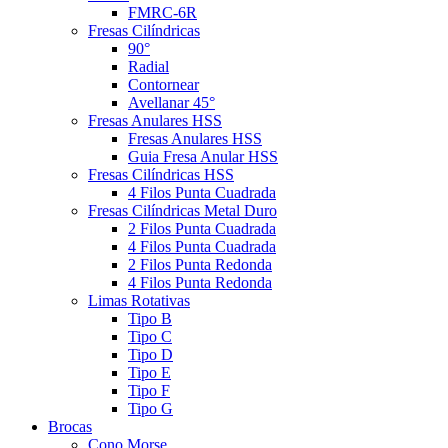
FMRC-6R
Fresas Cilíndricas
90°
Radial
Contornear
Avellanar 45°
Fresas Anulares HSS
Fresas Anulares HSS
Guia Fresa Anular HSS
Fresas Cilíndricas HSS
4 Filos Punta Cuadrada
Fresas Cilíndricas Metal Duro
2 Filos Punta Cuadrada
4 Filos Punta Cuadrada
2 Filos Punta Redonda
4 Filos Punta Redonda
Limas Rotativas
Tipo B
Tipo C
Tipo D
Tipo E
Tipo F
Tipo G
Brocas
Cono Morse