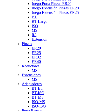
Juego Porta Pinzas ER40
Juego Extensión Pinzas ER20
Juego Extensión Pinzas ER25
BT
BT Largo
ISO
MS
R8
Extensión
Pinzas
ER20
ER25
ER32
ER40
Reductores
MS
Extensiones
MS
Adaptadores
BT-BT
BT-ISO
BT-MS
ISO-MS
ISO-ISO
Porta Brocas