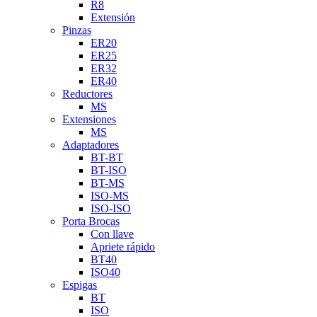
R8
Extensión
Pinzas
ER20
ER25
ER32
ER40
Reductores
MS
Extensiones
MS
Adaptadores
BT-BT
BT-ISO
BT-MS
ISO-MS
ISO-ISO
Porta Brocas
Con llave
Apriete rápido
BT40
ISO40
Espigas
BT
ISO