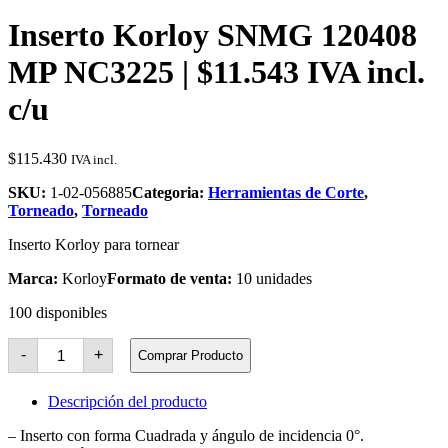
Inserto Korloy SNMG 120408
MP NC3225 | $11.543 IVA incl.
c/u
$
115.430
IVA incl.
SKU:
1-02-056885
Categoria:
Herramientas de Corte
,
Torneado
,
Torneado
Inserto Korloy para tornear
Marca:
Korloy
Formato de venta:
10 unidades
100 disponibles
Inserto
-
+
Comprar Producto
Korloy
SNMG
120408
Descripción del producto
MP
NC3225
– Inserto con forma Cuadrada y ángulo de incidencia 0°.
cantidad