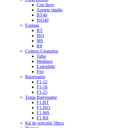
Con llave
Apriete rápido
BT40
ISO40
Espigas
BT
ISO
MS
R8
Centros Giratorios
Tubo
Mediano
Extendido
Fijo
Barrenador
F1-12
F1-18
F1-25
Toma Barrenador
F1-BT
F1-ISO
F1-MS
F1-R8
Kit de sujeción 58pcs