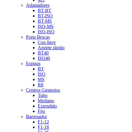
Adaptadores
BT-BT
BT-ISO
BT-MS
ISO-MS
ISO-ISO
Porta Brocas
Con llave
Apriete rápido
BT40
ISO40
Espigas
BT
ISO
MS
R8
Centros Giratorios
Tubo
Mediano
Extendido
Fijo
Barrenador
F1-12
F1-18