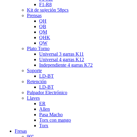
F1-R8
Kit de sujeción 58pcs
Prensas
QH
QB
QM
QHK
QW
Plato Torno
Universal 3 garras K11
Universal 4 garras K12
Independiente 4 garras K72
Soporte
LD-BT
Retención
LD-BT
Palpador Electrónico
Llaves
ER
Allen
Pasa Macho
Torx con mango
Torx
Fresas
90°