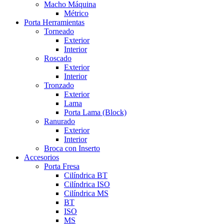
Macho Máquina
Métrico
Porta Herramientas
Torneado
Exterior
Interior
Roscado
Exterior
Interior
Tronzado
Exterior
Lama
Porta Lama (Block)
Ranurado
Exterior
Interior
Broca con Inserto
Accesorios
Porta Fresa
Cilíndrica BT
Cilíndrica ISO
Cilíndrica MS
BT
ISO
MS