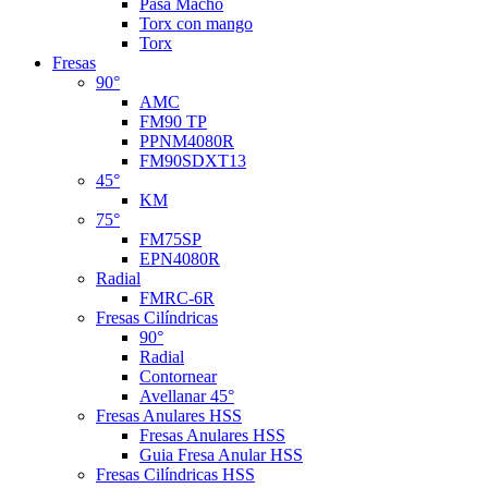
Pasa Macho
Torx con mango
Torx
Fresas
90°
AMC
FM90 TP
PPNM4080R
FM90SDXT13
45°
KM
75°
FM75SP
EPN4080R
Radial
FMRC-6R
Fresas Cilíndricas
90°
Radial
Contornear
Avellanar 45°
Fresas Anulares HSS
Fresas Anulares HSS
Guia Fresa Anular HSS
Fresas Cilíndricas HSS