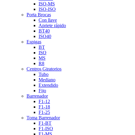
ISO-MS
ISO-ISO
Porta Brocas
Con llave
Apriete rápido
BT40
ISO40
Espigas
BT
ISO
MS
R8
Centros Giratorios
Tubo
Mediano
Extendido
Fijo
Barrenador
F1-12
F1-18
F1-25
Toma Barrenador
F1-BT
F1-ISO
F1-MS