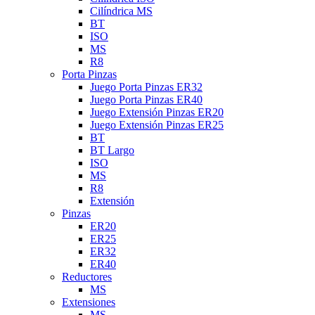
Cilíndrica MS
BT
ISO
MS
R8
Porta Pinzas
Juego Porta Pinzas ER32
Juego Porta Pinzas ER40
Juego Extensión Pinzas ER20
Juego Extensión Pinzas ER25
BT
BT Largo
ISO
MS
R8
Extensión
Pinzas
ER20
ER25
ER32
ER40
Reductores
MS
Extensiones
MS