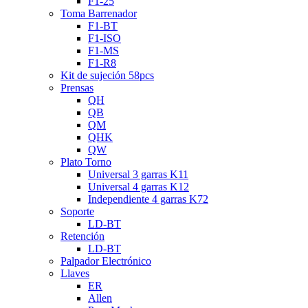
F1-25
Toma Barrenador
F1-BT
F1-ISO
F1-MS
F1-R8
Kit de sujeción 58pcs
Prensas
QH
QB
QM
QHK
QW
Plato Torno
Universal 3 garras K11
Universal 4 garras K12
Independiente 4 garras K72
Soporte
LD-BT
Retención
LD-BT
Palpador Electrónico
Llaves
ER
Allen