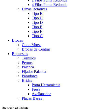
2 Filos Punta Redonda
4 Filos Punta Redonda
Limas Rotativas
Tipo B
Tipo C
Tipo D
Tipo E
Tipo F
Tipo G
Brocas
Cono Morse
Brocas de Centrar
Repuestos
Tornillos
Pernos
Palanca
Fijador Palanca
Pasadores
Bridas
Porta Herramienta
Fresa
Avellanador
Placas Bases
Atención al Cliente