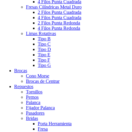
4 Filos Punta Cuadrada
Fresas Cilíndricas Metal Duro
2 Filos Punta Cuadrada
4 Filos Punta Cuadrada
2 Filos Punta Redonda
4 Filos Punta Redonda
Limas Rotativas
Tipo B
Tipo C
Tipo D
Tipo E
Tipo F
Tipo G
Brocas
Cono Morse
Brocas de Centrar
Repuestos
Tornillos
Pernos
Palanca
Fijador Palanca
Pasadores
Bridas
Porta Herramienta
Fresa