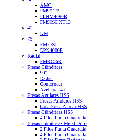
AMC
FM90 TP
PPNM4080R
FM90SDXT13
45°
KM
75°
FM75SP
EPN4080R
Radial
FMRC-6R
Fresas Cilíndricas
90°
Radial
Contornear
Avellanar 45°
Fresas Anulares HSS
Fresas Anulares HSS
Guia Fresa Anular HSS
Fresas Cilíndricas HSS
4 Filos Punta Cuadrada
Fresas Cilíndricas Metal Duro
2 Filos Punta Cuadrada
4 Filos Punta Cuadrada