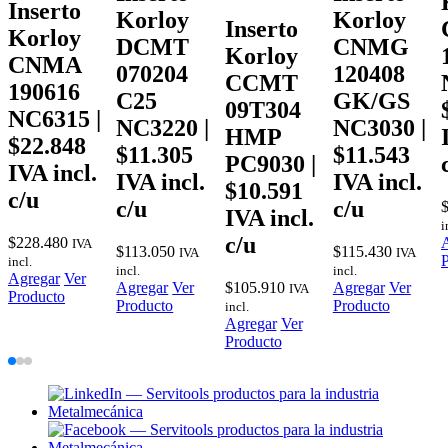
Inserto
Korloy
Korloy
Inserto
Korloy
DCMT
CNMG
Korloy
CNMA
070204
120408
CCMT
190616
C25
GK/GS
09T304
NC6315 |
NC3220 |
NC3030 |
HMP
$22.848
$11.305
$11.543
PC9030 |
IVA incl.
IVA incl.
IVA incl.
$10.591
c/u
c/u
c/u
IVA incl.
i
c/u
$
228.480
IVA
$
113.050
$
115.430
IVA
IVA
incl.
incl.
incl.
Agregar
Ver
Agregar
Ver
$
105.910
Agregar
Ver
IVA
Producto
Producto
Producto
incl.
Agregar
Ver
Producto