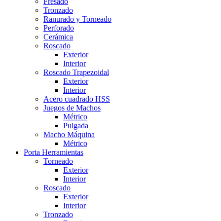
Fresado
Tronzado
Ranurado y Torneado
Perforado
Cerámica
Roscado
Exterior
Interior
Roscado Trapezoidal
Exterior
Interior
Acero cuadrado HSS
Juegos de Machos
Métrico
Pulgada
Macho Máquina
Métrico
Porta Herramientas
Torneado
Exterior
Interior
Roscado
Exterior
Interior
Tronzado