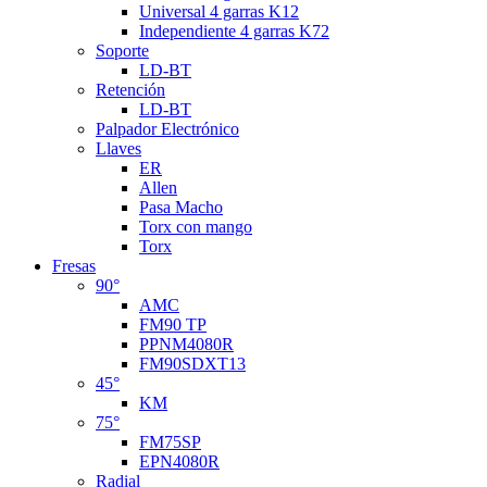
Universal 4 garras K12
Independiente 4 garras K72
Soporte
LD-BT
Retención
LD-BT
Palpador Electrónico
Llaves
ER
Allen
Pasa Macho
Torx con mango
Torx
Fresas
90°
AMC
FM90 TP
PPNM4080R
FM90SDXT13
45°
KM
75°
FM75SP
EPN4080R
Radial