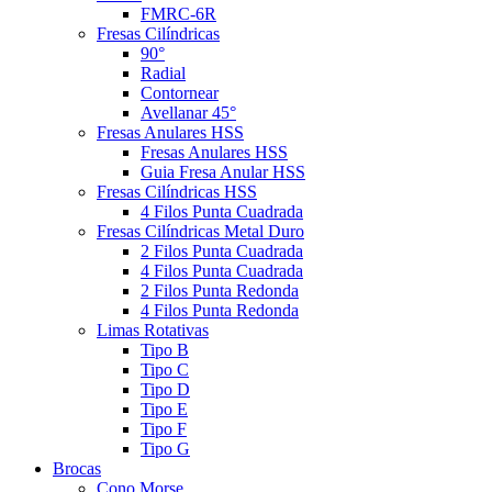
FMRC-6R
Fresas Cilíndricas
90°
Radial
Contornear
Avellanar 45°
Fresas Anulares HSS
Fresas Anulares HSS
Guia Fresa Anular HSS
Fresas Cilíndricas HSS
4 Filos Punta Cuadrada
Fresas Cilíndricas Metal Duro
2 Filos Punta Cuadrada
4 Filos Punta Cuadrada
2 Filos Punta Redonda
4 Filos Punta Redonda
Limas Rotativas
Tipo B
Tipo C
Tipo D
Tipo E
Tipo F
Tipo G
Brocas
Cono Morse