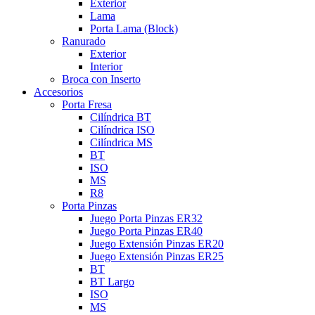
Exterior
Lama
Porta Lama (Block)
Ranurado
Exterior
Interior
Broca con Inserto
Accesorios
Porta Fresa
Cilíndrica BT
Cilíndrica ISO
Cilíndrica MS
BT
ISO
MS
R8
Porta Pinzas
Juego Porta Pinzas ER32
Juego Porta Pinzas ER40
Juego Extensión Pinzas ER20
Juego Extensión Pinzas ER25
BT
BT Largo
ISO
MS