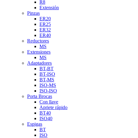
R8
Extensión
Pinzas
ER20
ER25
ER32
ER40
Reductores
MS
Extensiones
MS
Adaptadores
BT-BT
BT-ISO
BT-MS
ISO-MS
ISO-ISO
Porta Brocas
Con llave
Apriete rápido
BT40
ISO40
Espigas
BT
ISO