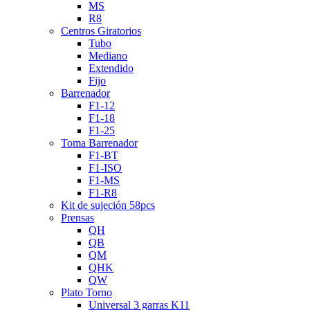
MS
R8
Centros Giratorios
Tubo
Mediano
Extendido
Fijo
Barrenador
F1-12
F1-18
F1-25
Toma Barrenador
F1-BT
F1-ISO
F1-MS
F1-R8
Kit de sujeción 58pcs
Prensas
QH
QB
QM
QHK
QW
Plato Torno
Universal 3 garras K11