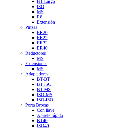
BT Largo
ISO
MS
R8
Extensión
Pinzas
ER20
ER25
ER32
ER40
Reductores
MS
Extensiones
MS
Adaptadores
BT-BT
BT-ISO
BT-MS
ISO-MS
ISO-ISO
Porta Brocas
Con llave
Apriete rápido
BT40
ISO40