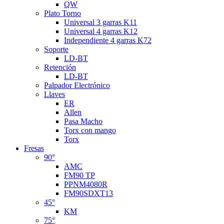
QW
Plato Torno
Universal 3 garras K11
Universal 4 garras K12
Independiente 4 garras K72
Soporte
LD-BT
Retención
LD-BT
Palpador Electrónico
Llaves
ER
Allen
Pasa Macho
Torx con mango
Torx
Fresas
90°
AMC
FM90 TP
PPNM4080R
FM90SDXT13
45°
KM
75°