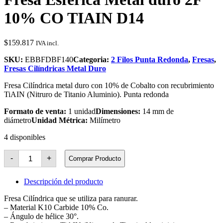
10% CO TIAIN D14
$
159.817
IVA incl.
SKU:
EBBFDBF140
Categoria:
2 Filos Punta Redonda
,
Fresas
,
Fresas Cilíndricas Metal Duro
Fresa Cilíndrica metal duro con 10% de Cobalto con recubrimiento
TiAIN (Nitruro de Titanio Aluminio). Punta redonda
Formato de venta:
1 unidad
Dimensiones:
14 mm de
diámetro
Unidad Métrica:
Milímetro
4 disponibles
Fresa
-
+
Comprar Producto
Esférica
Metal
duro
Descripción del producto
2F
10%
Fresa Cilíndrica que se utiliza para ranurar.
CO
– Material K10 Carbide 10% Co.
TIAIN
– Ángulo de hélice 30°.
D14