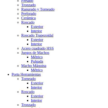
Fresado
Tronzado
Ranurado y Torneado
Perforado
Cerámica
Roscado
Exterior
Interior
Roscado Trapezoidal
Exterior
Interior
Acero cuadrado HSS
Juegos de Machos
Métrico
Pulgada
Macho Máquina
Métrico
Porta Herramientas
Torneado
Exterior
Interior
Roscado
Exterior
Interior
Tronzado