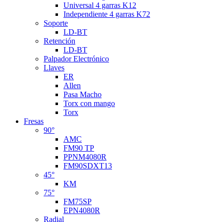
Universal 4 garras K12
Independiente 4 garras K72
Soporte
LD-BT
Retención
LD-BT
Palpador Electrónico
Llaves
ER
Allen
Pasa Macho
Torx con mango
Torx
Fresas
90°
AMC
FM90 TP
PPNM4080R
FM90SDXT13
45°
KM
75°
FM75SP
EPN4080R
Radial