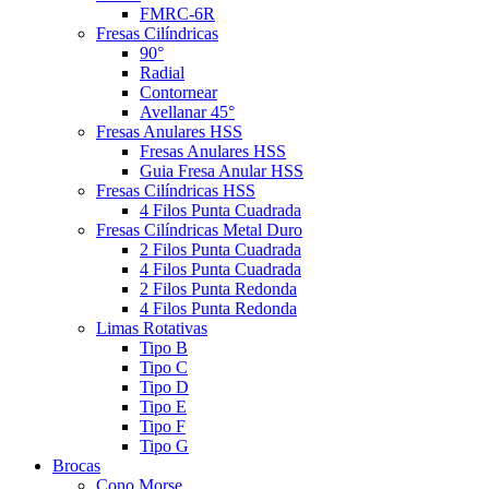
FMRC-6R
Fresas Cilíndricas
90°
Radial
Contornear
Avellanar 45°
Fresas Anulares HSS
Fresas Anulares HSS
Guia Fresa Anular HSS
Fresas Cilíndricas HSS
4 Filos Punta Cuadrada
Fresas Cilíndricas Metal Duro
2 Filos Punta Cuadrada
4 Filos Punta Cuadrada
2 Filos Punta Redonda
4 Filos Punta Redonda
Limas Rotativas
Tipo B
Tipo C
Tipo D
Tipo E
Tipo F
Tipo G
Brocas
Cono Morse