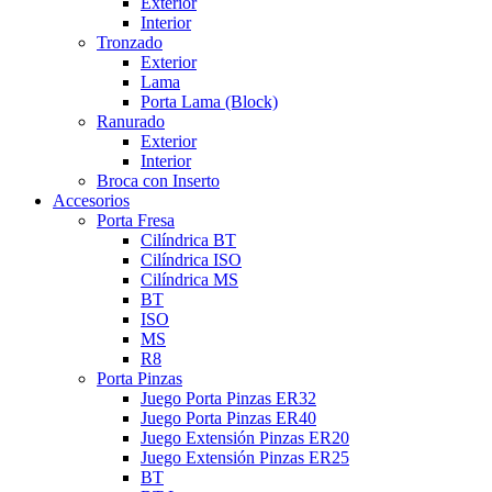
Exterior
Interior
Tronzado
Exterior
Lama
Porta Lama (Block)
Ranurado
Exterior
Interior
Broca con Inserto
Accesorios
Porta Fresa
Cilíndrica BT
Cilíndrica ISO
Cilíndrica MS
BT
ISO
MS
R8
Porta Pinzas
Juego Porta Pinzas ER32
Juego Porta Pinzas ER40
Juego Extensión Pinzas ER20
Juego Extensión Pinzas ER25
BT