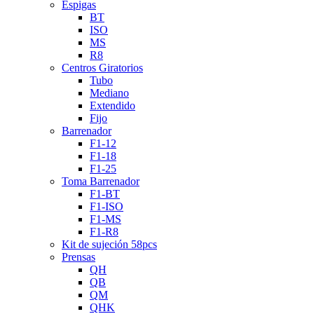
Espigas
BT
ISO
MS
R8
Centros Giratorios
Tubo
Mediano
Extendido
Fijo
Barrenador
F1-12
F1-18
F1-25
Toma Barrenador
F1-BT
F1-ISO
F1-MS
F1-R8
Kit de sujeción 58pcs
Prensas
QH
QB
QM
QHK