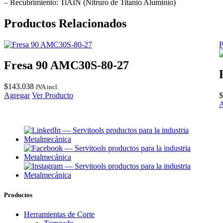
cantidad
– Recubrimiento: TiAIN (Nitruro de Titanio Aluminio)
Productos Relacionados
P
Fresa 90 AMC30S-80-27
$
143.038
IVA incl.
Agregar
Ver Producto
$
A
Productos
Herramientas de Corte