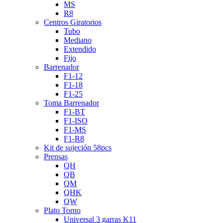
MS
R8
Centros Giratorios
Tubo
Mediano
Extendido
Fijo
Barrenador
F1-12
F1-18
F1-25
Toma Barrenador
F1-BT
F1-ISO
F1-MS
F1-R8
Kit de sujeción 58pcs
Prensas
QH
QB
QM
QHK
QW
Plato Torno
Universal 3 garras K11