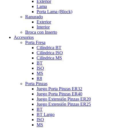
Exterior
Lama
Porta Lama (Block)
Ranurado
Exterior
Interior
Broca con Inserto
Accesorios
Porta Fresa
Cilíndrica BT
Cilíndrica ISO
Cilíndrica MS
BT
ISO
MS
R8
Porta Pinzas
Juego Porta Pinzas ER32
Juego Porta Pinzas ER40
Juego Extensión Pinzas ER20
Juego Extensión Pinzas ER25
BT
BT Largo
ISO
MS