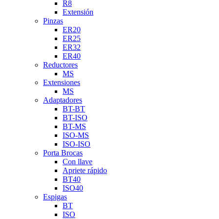
R8
Extensión
Pinzas
ER20
ER25
ER32
ER40
Reductores
MS
Extensiones
MS
Adaptadores
BT-BT
BT-ISO
BT-MS
ISO-MS
ISO-ISO
Porta Brocas
Con llave
Apriete rápido
BT40
ISO40
Espigas
BT
ISO