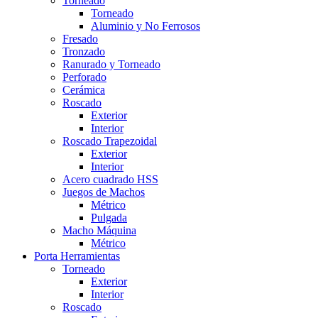
Torneado
Torneado
Aluminio y No Ferrosos
Fresado
Tronzado
Ranurado y Torneado
Perforado
Cerámica
Roscado
Exterior
Interior
Roscado Trapezoidal
Exterior
Interior
Acero cuadrado HSS
Juegos de Machos
Métrico
Pulgada
Macho Máquina
Métrico
Porta Herramientas
Torneado
Exterior
Interior
Roscado