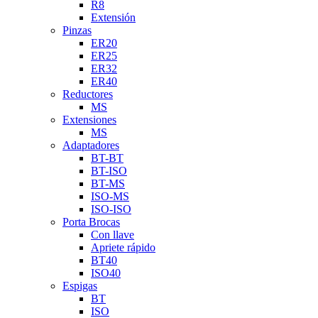
R8
Extensión
Pinzas
ER20
ER25
ER32
ER40
Reductores
MS
Extensiones
MS
Adaptadores
BT-BT
BT-ISO
BT-MS
ISO-MS
ISO-ISO
Porta Brocas
Con llave
Apriete rápido
BT40
ISO40
Espigas
BT
ISO