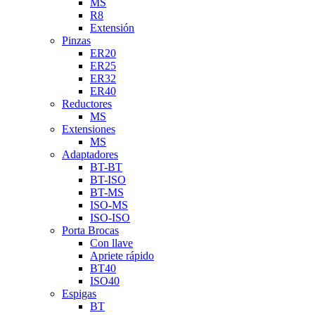
MS
R8
Extensión
Pinzas
ER20
ER25
ER32
ER40
Reductores
MS
Extensiones
MS
Adaptadores
BT-BT
BT-ISO
BT-MS
ISO-MS
ISO-ISO
Porta Brocas
Con llave
Apriete rápido
BT40
ISO40
Espigas
BT