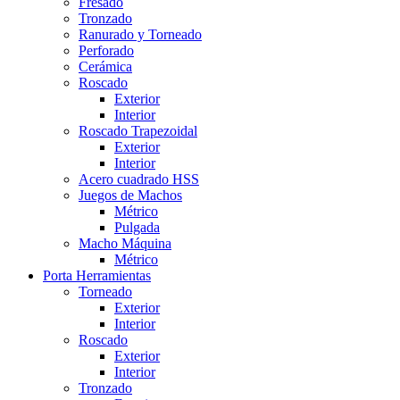
Fresado
Tronzado
Ranurado y Torneado
Perforado
Cerámica
Roscado
Exterior
Interior
Roscado Trapezoidal
Exterior
Interior
Acero cuadrado HSS
Juegos de Machos
Métrico
Pulgada
Macho Máquina
Métrico
Porta Herramientas
Torneado
Exterior
Interior
Roscado
Exterior
Interior
Tronzado