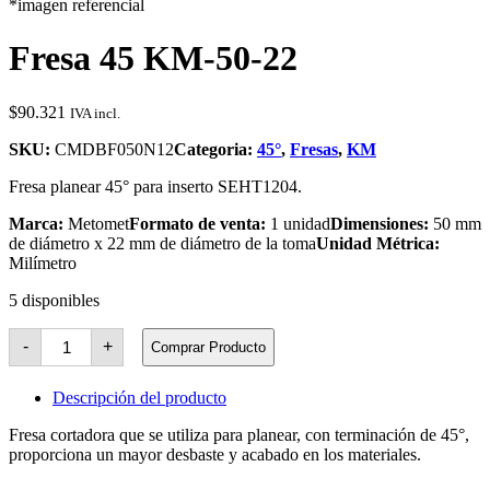
*imagen referencial
Fresa 45 KM-50-22
$
90.321
IVA incl.
SKU:
CMDBF050N12
Categoria:
45°
,
Fresas
,
KM
Fresa planear 45° para inserto SEHT1204.
Marca:
Metomet
Formato de venta:
1 unidad
Dimensiones:
50 mm
de diámetro x 22 mm de diámetro de la toma
Unidad Métrica:
Milímetro
5 disponibles
Fresa
-
+
Comprar Producto
45
KM-
50-
Descripción del producto
22
cantidad
Fresa cortadora que se utiliza para planear, con terminación de 45°,
proporciona un mayor desbaste y acabado en los materiales.