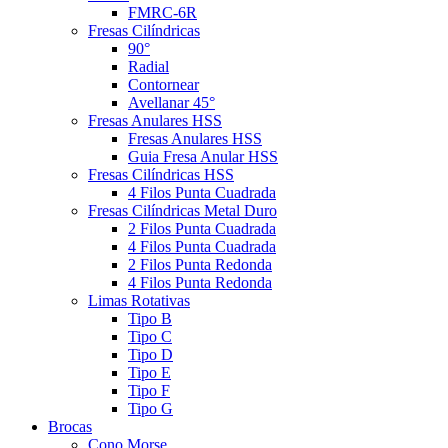
FMRC-6R
Fresas Cilíndricas
90°
Radial
Contornear
Avellanar 45°
Fresas Anulares HSS
Fresas Anulares HSS
Guia Fresa Anular HSS
Fresas Cilíndricas HSS
4 Filos Punta Cuadrada
Fresas Cilíndricas Metal Duro
2 Filos Punta Cuadrada
4 Filos Punta Cuadrada
2 Filos Punta Redonda
4 Filos Punta Redonda
Limas Rotativas
Tipo B
Tipo C
Tipo D
Tipo E
Tipo F
Tipo G
Brocas
Cono Morse