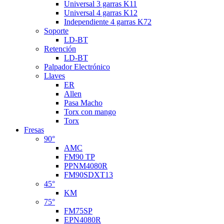
Universal 3 garras K11
Universal 4 garras K12
Independiente 4 garras K72
Soporte
LD-BT
Retención
LD-BT
Palpador Electrónico
Llaves
ER
Allen
Pasa Macho
Torx con mango
Torx
Fresas
90°
AMC
FM90 TP
PPNM4080R
FM90SDXT13
45°
KM
75°
FM75SP
EPN4080R