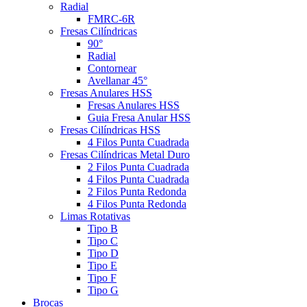
Radial
FMRC-6R
Fresas Cilíndricas
90°
Radial
Contornear
Avellanar 45°
Fresas Anulares HSS
Fresas Anulares HSS
Guia Fresa Anular HSS
Fresas Cilíndricas HSS
4 Filos Punta Cuadrada
Fresas Cilíndricas Metal Duro
2 Filos Punta Cuadrada
4 Filos Punta Cuadrada
2 Filos Punta Redonda
4 Filos Punta Redonda
Limas Rotativas
Tipo B
Tipo C
Tipo D
Tipo E
Tipo F
Tipo G
Brocas