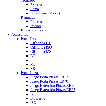
Tronzado
Exterior
Lama
Porta Lama (Block)
Ranurado
Exterior
Interior
Broca con Inserto
Accesorios
Porta Fresa
Cilíndrica BT
Cilíndrica ISO
Cilíndrica MS
BT
ISO
MS
R8
Porta Pinzas
Juego Porta Pinzas ER32
Juego Porta Pinzas ER40
Juego Extensión Pinzas ER20
Juego Extensión Pinzas ER25
BT
BT Largo
ISO