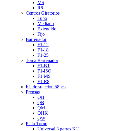
MS
R8
Centros Giratorios
Tubo
Mediano
Extendido
Fijo
Barrenador
F1-12
F1-18
F1-25
Toma Barrenador
F1-BT
F1-ISO
F1-MS
F1-R8
Kit de sujeción 58pcs
Prensas
QH
QB
QM
QHK
QW
Plato Torno
Universal 3 garras K11