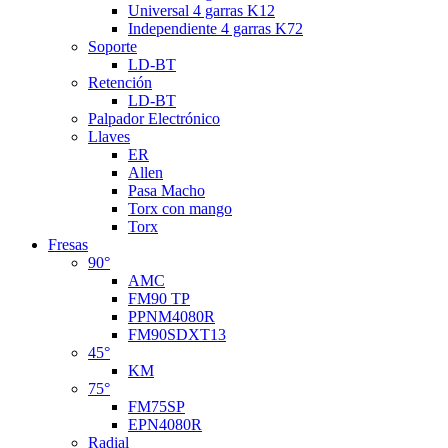
Universal 4 garras K12
Independiente 4 garras K72
Soporte
LD-BT
Retención
LD-BT
Palpador Electrónico
Llaves
ER
Allen
Pasa Macho
Torx con mango
Torx
Fresas
90°
AMC
FM90 TP
PPNM4080R
FM90SDXT13
45°
KM
75°
FM75SP
EPN4080R
Radial