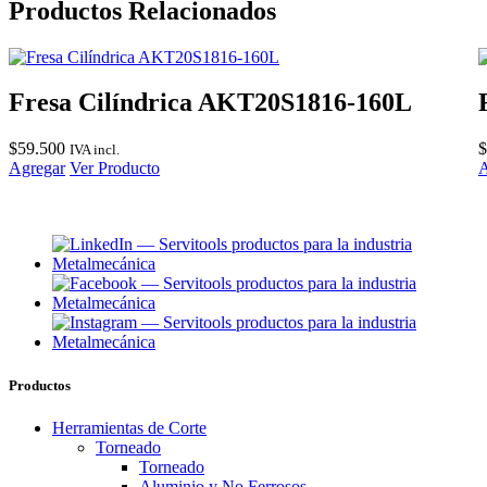
Productos Relacionados
Fresa Cilíndrica AKT20S1816-160L
$
59.500
$
IVA incl.
Agregar
Ver Producto
A
Productos
Herramientas de Corte
Torneado
Torneado
Aluminio y No Ferrosos