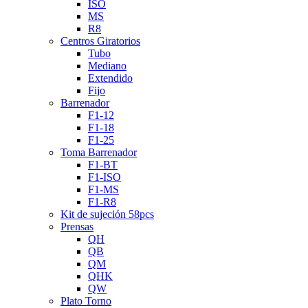
ISO
MS
R8
Centros Giratorios
Tubo
Mediano
Extendido
Fijo
Barrenador
F1-12
F1-18
F1-25
Toma Barrenador
F1-BT
F1-ISO
F1-MS
F1-R8
Kit de sujeción 58pcs
Prensas
QH
QB
QM
QHK
QW
Plato Torno