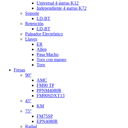
Universal 4 garras K12
Independiente 4 garras K72
Soporte
LD-BT
Retención
LD-BT
Palpador Electrónico
Llaves
ER
Allen
Pasa Macho
Torx con mango
Torx
Fresas
90°
AMC
FM90 TP
PPNM4080R
FM90SDXT13
45°
KM
75°
FM75SP
EPN4080R
Radial