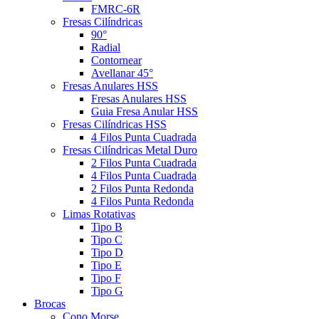
FMRC-6R
Fresas Cilíndricas
90°
Radial
Contornear
Avellanar 45°
Fresas Anulares HSS
Fresas Anulares HSS
Guia Fresa Anular HSS
Fresas Cilíndricas HSS
4 Filos Punta Cuadrada
Fresas Cilíndricas Metal Duro
2 Filos Punta Cuadrada
4 Filos Punta Cuadrada
2 Filos Punta Redonda
4 Filos Punta Redonda
Limas Rotativas
Tipo B
Tipo C
Tipo D
Tipo E
Tipo F
Tipo G
Brocas
Cono Morse