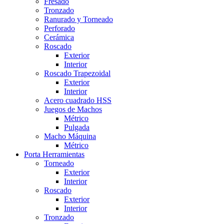
Fresado
Tronzado
Ranurado y Torneado
Perforado
Cerámica
Roscado
Exterior
Interior
Roscado Trapezoidal
Exterior
Interior
Acero cuadrado HSS
Juegos de Machos
Métrico
Pulgada
Macho Máquina
Métrico
Porta Herramientas
Torneado
Exterior
Interior
Roscado
Exterior
Interior
Tronzado