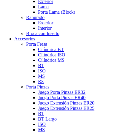
Exterior
Lama
Porta Lama (Block)
Ranurado
Exterior
Interior
Broca con Inserto
Accesorios
Porta Fresa
Cilíndrica BT
Cilíndrica ISO
Cilíndrica MS
BT
ISO
MS
R8
Porta Pinzas
Juego Porta Pinzas ER32
Juego Porta Pinzas ER40
Juego Extensión Pinzas ER20
Juego Extensión Pinzas ER25
BT
BT Largo
ISO
MS