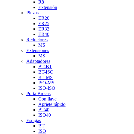
R8
Extensión
Pinzas
ER20
ER25
ER32
ER40
Reductores
MS
Extensiones
MS
Adaptadores
BT-BT
BT-ISO
BT-MS
ISO-MS
ISO-ISO
Porta Brocas
Con llave
Apriete rápido
BT40
ISO40
Espigas
BT
ISO