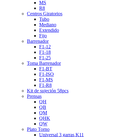
MS
R8
Centros Giratorios
Tubo
Mediano
Extendido
Fijo
Barrenador
F1-12
F1-18
F1-25
Toma Barrenador
F1-BT
F1-ISO
F1-MS
F1-R8
Kit de sujeción 58pcs
Prensas
QH
QB
QM
QHK
QW
Plato Torno
Universal 3 garras K11