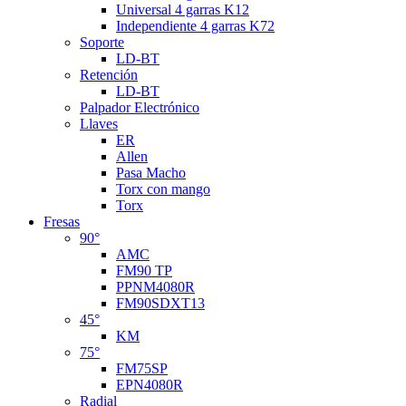
Universal 4 garras K12
Independiente 4 garras K72
Soporte
LD-BT
Retención
LD-BT
Palpador Electrónico
Llaves
ER
Allen
Pasa Macho
Torx con mango
Torx
Fresas
90°
AMC
FM90 TP
PPNM4080R
FM90SDXT13
45°
KM
75°
FM75SP
EPN4080R
Radial