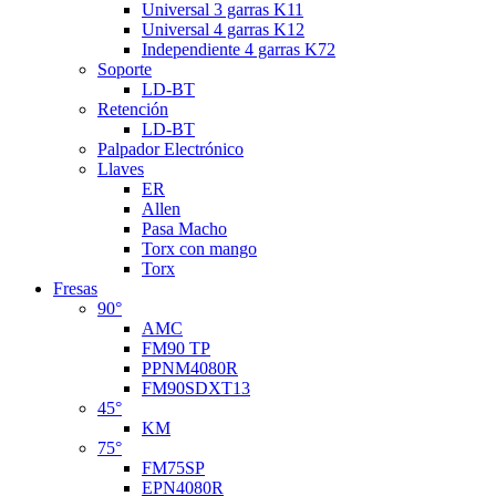
Universal 3 garras K11
Universal 4 garras K12
Independiente 4 garras K72
Soporte
LD-BT
Retención
LD-BT
Palpador Electrónico
Llaves
ER
Allen
Pasa Macho
Torx con mango
Torx
Fresas
90°
AMC
FM90 TP
PPNM4080R
FM90SDXT13
45°
KM
75°
FM75SP
EPN4080R