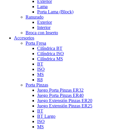
Exterior
Lama
Porta Lama (Block)
Ranurado
Exterior
Interior
Broca con Inserto
Accesorios
Porta Fresa
Cilíndrica BT
Cilíndrica ISO
Cilíndrica MS
BT
ISO
MS
R8
Porta Pinzas
Juego Porta Pinzas ER32
Juego Porta Pinzas ER40
Juego Extensión Pinzas ER20
Juego Extensión Pinzas ER25
BT
BT Largo
ISO
MS