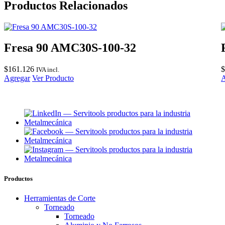
Productos Relacionados
Fresa 90 AMC30S-100-32
$
161.126
$
IVA incl.
Agregar
Ver Producto
A
Productos
Herramientas de Corte
Torneado
Torneado