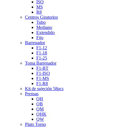
ISO
MS
R8
Centros Giratorios
Tubo
Mediano
Extendido
Fijo
Barrenador
F1-12
F1-18
F1-25
Toma Barrenador
F1-BT
F1-ISO
F1-MS
F1-R8
Kit de sujeción 58pcs
Prensas
QH
QB
QM
QHK
QW
Plato Torno