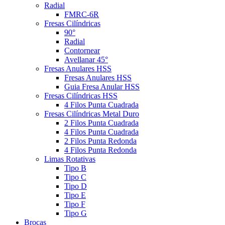
Radial
FMRC-6R
Fresas Cilíndricas
90°
Radial
Contornear
Avellanar 45°
Fresas Anulares HSS
Fresas Anulares HSS
Guia Fresa Anular HSS
Fresas Cilíndricas HSS
4 Filos Punta Cuadrada
Fresas Cilíndricas Metal Duro
2 Filos Punta Cuadrada
4 Filos Punta Cuadrada
2 Filos Punta Redonda
4 Filos Punta Redonda
Limas Rotativas
Tipo B
Tipo C
Tipo D
Tipo E
Tipo F
Tipo G
Brocas