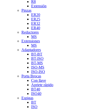
R8
Extensión
Pinzas
ER20
ER25
ER32
ER40
Reductores
MS
Extensiones
MS
Adaptadores
BT-BT
BT-ISO
BT-MS
ISO-MS
ISO-ISO
Porta Brocas
Con llave
Apriete rápido
BT40
ISO40
Espigas
BT
ISO