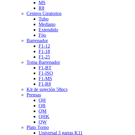
MS
R8
Centros Giratorios
Tubo
Mediano
Extendido
Fijo
Barrenador
F1-12
F1-18
F1-25
Toma Barrenador
F1-BT
F1-ISO
F1-MS
F1-R8
Kit de sujeción 58pcs
Prensas
QH
QB
QM
QHK
QW
Plato Torno
Universal 3 garras K11