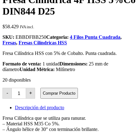
DIN844 D25
$
58.429
IVA incl.
SKU:
EBBDFBB250
Categoria:
4 Filos Punta Cuadrada
,
Fresas
,
Fresas Cilíndricas HSS
Fresa Cilíndrica HSS con 5% de Cobalto. Punta cuadrada.
Formato de venta:
1 unidad
Dimensiones:
25 mm de
díametro
Unidad Métrica:
Milímetro
20 disponibles
Fresa
-
+
Comprar Producto
Cilíndrica
4F
HSS
Descripción del producto
5%Co
DIN844
Fresa Cilíndrica que se utiliza para ranurar.
D25
– Material HSS M35 Co 5%.
cantidad
– Ángulo hélice de 30° con terminación brillante.