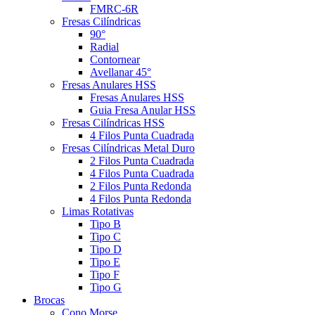
FMRC-6R
Fresas Cilíndricas
90°
Radial
Contornear
Avellanar 45°
Fresas Anulares HSS
Fresas Anulares HSS
Guia Fresa Anular HSS
Fresas Cilíndricas HSS
4 Filos Punta Cuadrada
Fresas Cilíndricas Metal Duro
2 Filos Punta Cuadrada
4 Filos Punta Cuadrada
2 Filos Punta Redonda
4 Filos Punta Redonda
Limas Rotativas
Tipo B
Tipo C
Tipo D
Tipo E
Tipo F
Tipo G
Brocas
Cono Morse