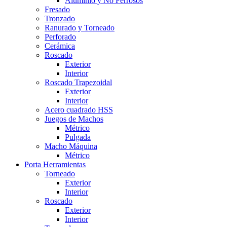
Aluminio y No Ferrosos
Fresado
Tronzado
Ranurado y Torneado
Perforado
Cerámica
Roscado
Exterior
Interior
Roscado Trapezoidal
Exterior
Interior
Acero cuadrado HSS
Juegos de Machos
Métrico
Pulgada
Macho Máquina
Métrico
Porta Herramientas
Torneado
Exterior
Interior
Roscado
Exterior
Interior