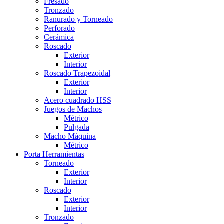
Fresado
Tronzado
Ranurado y Torneado
Perforado
Cerámica
Roscado
Exterior
Interior
Roscado Trapezoidal
Exterior
Interior
Acero cuadrado HSS
Juegos de Machos
Métrico
Pulgada
Macho Máquina
Métrico
Porta Herramientas
Torneado
Exterior
Interior
Roscado
Exterior
Interior
Tronzado