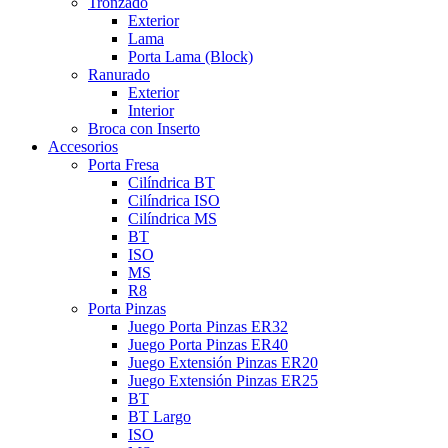
Tronzado
Exterior
Lama
Porta Lama (Block)
Ranurado
Exterior
Interior
Broca con Inserto
Accesorios
Porta Fresa
Cilíndrica BT
Cilíndrica ISO
Cilíndrica MS
BT
ISO
MS
R8
Porta Pinzas
Juego Porta Pinzas ER32
Juego Porta Pinzas ER40
Juego Extensión Pinzas ER20
Juego Extensión Pinzas ER25
BT
BT Largo
ISO