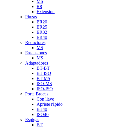
MS
R8
Extensión
Pinzas
ER20
ER25
ER32
ER40
Reductores
MS
Extensiones
MS
Adaptadores
BT-BT
BT-ISO
BT-MS
ISO-MS
ISO-ISO
Porta Brocas
Con llave
Apriete rápido
BT40
ISO40
Espigas
BT