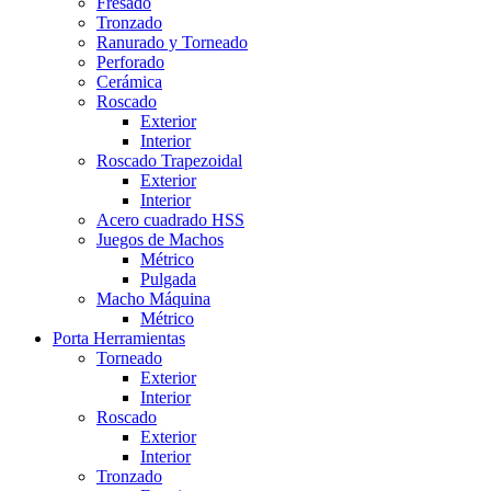
Fresado
Tronzado
Ranurado y Torneado
Perforado
Cerámica
Roscado
Exterior
Interior
Roscado Trapezoidal
Exterior
Interior
Acero cuadrado HSS
Juegos de Machos
Métrico
Pulgada
Macho Máquina
Métrico
Porta Herramientas
Torneado
Exterior
Interior
Roscado
Exterior
Interior
Tronzado