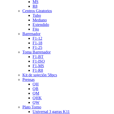
MS
R8
Centros Giratorios
Tubo
Mediano
Extendido
Fijo
Barrenador
F1-12
F1-18
F1-25
Toma Barrenador
F1-BT
F1-ISO
F1-MS
F1-R8
Kit de sujeción 58pcs
Prensas
QH
QB
QM
QHK
QW
Plato Torno
Universal 3 garras K11