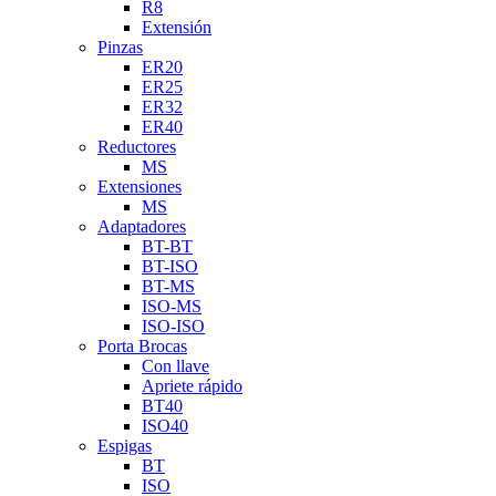
R8
Extensión
Pinzas
ER20
ER25
ER32
ER40
Reductores
MS
Extensiones
MS
Adaptadores
BT-BT
BT-ISO
BT-MS
ISO-MS
ISO-ISO
Porta Brocas
Con llave
Apriete rápido
BT40
ISO40
Espigas
BT
ISO