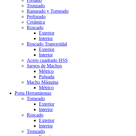
Fresado
Tronzado
Ranurado y Torneado
Perforado
Cerámica
Roscado
Exterior
Interior
Roscado Trapezoidal
Exterior
Interior
Acero cuadrado HSS
Juegos de Machos
Métrico
Pulgada
Macho Máquina
Métrico
Porta Herramientas
Torneado
Exterior
Interior
Roscado
Exterior
Interior
Tronzado