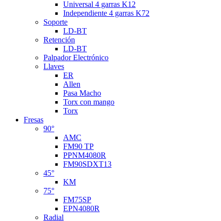
Universal 4 garras K12
Independiente 4 garras K72
Soporte
LD-BT
Retención
LD-BT
Palpador Electrónico
Llaves
ER
Allen
Pasa Macho
Torx con mango
Torx
Fresas
90°
AMC
FM90 TP
PPNM4080R
FM90SDXT13
45°
KM
75°
FM75SP
EPN4080R
Radial