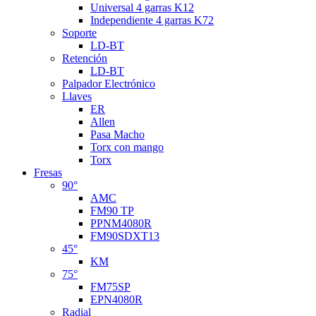
Universal 4 garras K12
Independiente 4 garras K72
Soporte
LD-BT
Retención
LD-BT
Palpador Electrónico
Llaves
ER
Allen
Pasa Macho
Torx con mango
Torx
Fresas
90°
AMC
FM90 TP
PPNM4080R
FM90SDXT13
45°
KM
75°
FM75SP
EPN4080R
Radial