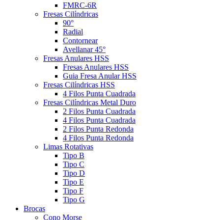
FMRC-6R
Fresas Cilíndricas
90°
Radial
Contornear
Avellanar 45°
Fresas Anulares HSS
Fresas Anulares HSS
Guia Fresa Anular HSS
Fresas Cilíndricas HSS
4 Filos Punta Cuadrada
Fresas Cilíndricas Metal Duro
2 Filos Punta Cuadrada
4 Filos Punta Cuadrada
2 Filos Punta Redonda
4 Filos Punta Redonda
Limas Rotativas
Tipo B
Tipo C
Tipo D
Tipo E
Tipo F
Tipo G
Brocas
Cono Morse