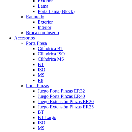
Exterior
Lama
Porta Lama (Block)
Ranurado
Exterior
Interior
Broca con Inserto
Accesorios
Porta Fresa
Cilíndrica BT
Cilíndrica ISO
Cilíndrica MS
BT
ISO
MS
R8
Porta Pinzas
Juego Porta Pinzas ER32
Juego Porta Pinzas ER40
Juego Extensión Pinzas ER20
Juego Extensión Pinzas ER25
BT
BT Largo
ISO
MS