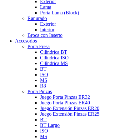
Exterior
Lama
Porta Lama (Block)
Ranurado
Exterior
Interior
Broca con Inserto
Accesorios
Porta Fresa
Cilíndrica BT
Cilíndrica ISO
Cilíndrica MS
BT
ISO
MS
R8
Porta Pinzas
Juego Porta Pinzas ER32
Juego Porta Pinzas ER40
Juego Extensión Pinzas ER20
Juego Extensión Pinzas ER25
BT
BT Largo
ISO
MS