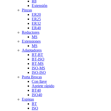
R8
Extensión
Pinzas
ER20
ER25
ER32
ER40
Reductores
MS
Extensiones
MS
Adaptadores
BT-BT
BT-ISO
BT-MS
ISO-MS
ISO-ISO
Porta Brocas
Con llave
Apriete rápido
BT40
ISO40
Espigas
BT
ISO