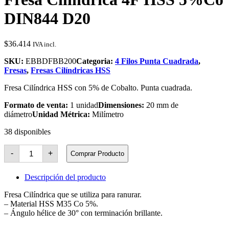
DIN844 D20
$
36.414
IVA incl.
SKU:
EBBDFBB200
Categoria:
4 Filos Punta Cuadrada
,
Fresas
,
Fresas Cilíndricas HSS
Fresa Cilíndrica HSS con 5% de Cobalto. Punta cuadrada.
Formato de venta:
1 unidad
Dimensiones:
20 mm de
diámetro
Unidad Métrica:
Milímetro
38 disponibles
Fresa
-
+
Comprar Producto
Cilíndrica
4F
HSS
Descripción del producto
5%Co
DIN844
Fresa Cilíndrica que se utiliza para ranurar.
D20
– Material HSS M35 Co 5%.
cantidad
– Ángulo hélice de 30° con terminación brillante.