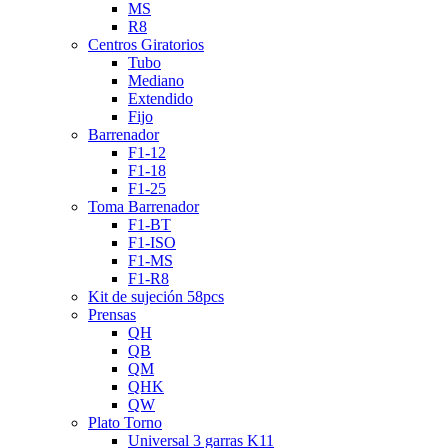
MS
R8
Centros Giratorios
Tubo
Mediano
Extendido
Fijo
Barrenador
F1-12
F1-18
F1-25
Toma Barrenador
F1-BT
F1-ISO
F1-MS
F1-R8
Kit de sujeción 58pcs
Prensas
QH
QB
QM
QHK
QW
Plato Torno
Universal 3 garras K11