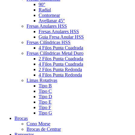
90°
Radial
Contornear
Avellanar 45°
Fresas Anulares HSS
Fresas Anulares HSS
Guia Fresa Anular HSS
Fresas Cilíndricas HSS
4 Filos Punta Cuadrada
Fresas Cilíndricas Metal Duro
2 Filos Punta Cuadrada
4 Filos Punta Cuadrada
2 Filos Punta Redonda
4 Filos Punta Redonda
Limas Rotativas
Tipo B
Tipo C
Tipo D
Tipo E
Tipo F
Tipo G
Brocas
Cono Morse
Brocas de Centrar
Repuestos