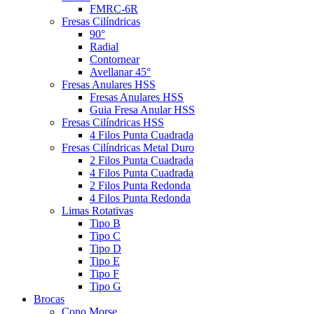
FMRC-6R
Fresas Cilíndricas
90°
Radial
Contornear
Avellanar 45°
Fresas Anulares HSS
Fresas Anulares HSS
Guia Fresa Anular HSS
Fresas Cilíndricas HSS
4 Filos Punta Cuadrada
Fresas Cilíndricas Metal Duro
2 Filos Punta Cuadrada
4 Filos Punta Cuadrada
2 Filos Punta Redonda
4 Filos Punta Redonda
Limas Rotativas
Tipo B
Tipo C
Tipo D
Tipo E
Tipo F
Tipo G
Brocas
Cono Morse