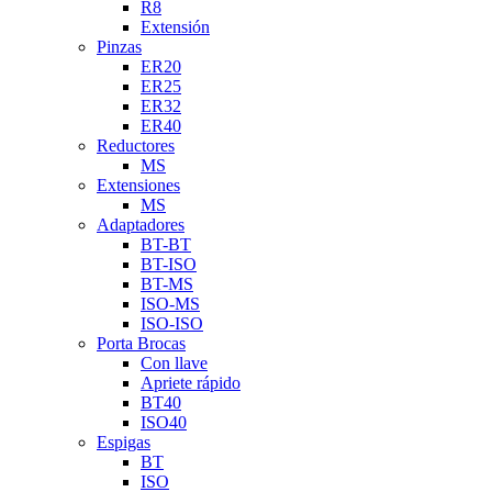
R8
Extensión
Pinzas
ER20
ER25
ER32
ER40
Reductores
MS
Extensiones
MS
Adaptadores
BT-BT
BT-ISO
BT-MS
ISO-MS
ISO-ISO
Porta Brocas
Con llave
Apriete rápido
BT40
ISO40
Espigas
BT
ISO