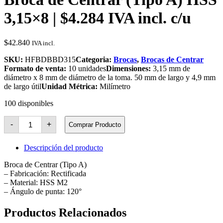
3,15×8 | $4.284 IVA incl. c/u
$
42.840
IVA incl.
SKU:
HFBDBBD315
Categoria:
Brocas
,
Brocas de Centrar
Formato de venta:
10 unidades
Dimensiones:
3,15 mm de
diámetro x 8 mm de diámetro de la toma. 50 mm de largo y 4,9 mm
de largo útil
Unidad Métrica:
Milímetro
100 disponibles
Broca
-
+
Comprar Producto
de
Centrar
(Tipo
Descripción del producto
A)
HSS
Broca de Centrar (Tipo A)
3,15x8
– Fabricación: Rectificada
cantidad
– Material: HSS M2
– Ángulo de punta: 120°
Productos Relacionados