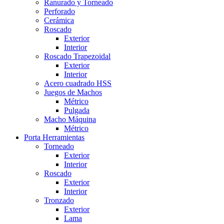
Ranurado y Torneado
Perforado
Cerámica
Roscado
Exterior
Interior
Roscado Trapezoidal
Exterior
Interior
Acero cuadrado HSS
Juegos de Machos
Métrico
Pulgada
Macho Máquina
Métrico
Porta Herramientas
Torneado
Exterior
Interior
Roscado
Exterior
Interior
Tronzado
Exterior
Lama