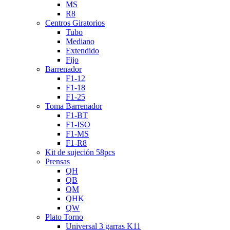
MS
R8
Centros Giratorios
Tubo
Mediano
Extendido
Fijo
Barrenador
F1-12
F1-18
F1-25
Toma Barrenador
F1-BT
F1-ISO
F1-MS
F1-R8
Kit de sujeción 58pcs
Prensas
QH
QB
QM
QHK
QW
Plato Torno
Universal 3 garras K11