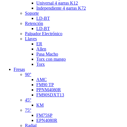
Universal 4 garras K12
Independiente 4 garras K72
Soporte
LD-BT
Retención
LD-BT
Palpador Electrónico
Llaves
ER
Allen
Pasa Macho
Torx con mango
Torx
Fresas
90°
AMC
FM90 TP
PPNM4080R
FM90SDXT13
45°
KM
75°
FM75SP
EPN4080R
Radial