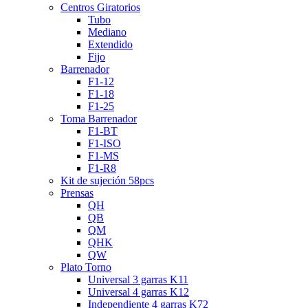
Centros Giratorios
Tubo
Mediano
Extendido
Fijo
Barrenador
F1-12
F1-18
F1-25
Toma Barrenador
F1-BT
F1-ISO
F1-MS
F1-R8
Kit de sujeción 58pcs
Prensas
QH
QB
QM
QHK
QW
Plato Torno
Universal 3 garras K11
Universal 4 garras K12
Independiente 4 garras K72