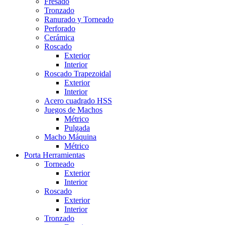
Fresado
Tronzado
Ranurado y Torneado
Perforado
Cerámica
Roscado
Exterior
Interior
Roscado Trapezoidal
Exterior
Interior
Acero cuadrado HSS
Juegos de Machos
Métrico
Pulgada
Macho Máquina
Métrico
Porta Herramientas
Torneado
Exterior
Interior
Roscado
Exterior
Interior
Tronzado