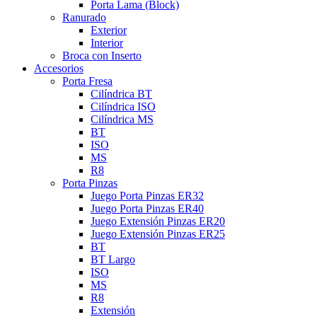
Porta Lama (Block)
Ranurado
Exterior
Interior
Broca con Inserto
Accesorios
Porta Fresa
Cilíndrica BT
Cilíndrica ISO
Cilíndrica MS
BT
ISO
MS
R8
Porta Pinzas
Juego Porta Pinzas ER32
Juego Porta Pinzas ER40
Juego Extensión Pinzas ER20
Juego Extensión Pinzas ER25
BT
BT Largo
ISO
MS
R8
Extensión