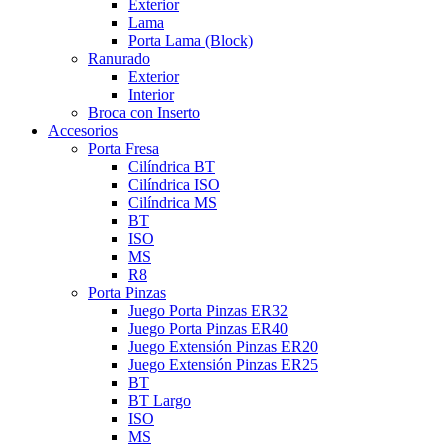
Exterior
Lama
Porta Lama (Block)
Ranurado
Exterior
Interior
Broca con Inserto
Accesorios
Porta Fresa
Cilíndrica BT
Cilíndrica ISO
Cilíndrica MS
BT
ISO
MS
R8
Porta Pinzas
Juego Porta Pinzas ER32
Juego Porta Pinzas ER40
Juego Extensión Pinzas ER20
Juego Extensión Pinzas ER25
BT
BT Largo
ISO
MS