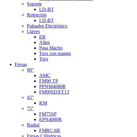
Soporte
LD-BT
Retención
LD-BT
Palpador Electrónico
Llaves
ER
Allen
Pasa Macho
Torx con mango
Torx
Fresas
90°
AMC
FM90 TP
PPNM4080R
FM90SDXT13
45°
KM
75°
FM75SP
EPN4080R
Radial
FMRC-6R
Fresas Cilíndricas