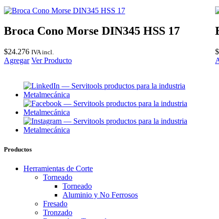
Broca Cono Morse DIN345 HSS 17
$
24.276
$
IVA incl.
Agregar
Ver Producto
A
Productos
Herramientas de Corte
Torneado
Torneado
Aluminio y No Ferrosos
Fresado
Tronzado