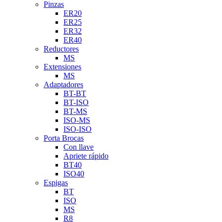
Pinzas
ER20
ER25
ER32
ER40
Reductores
MS
Extensiones
MS
Adaptadores
BT-BT
BT-ISO
BT-MS
ISO-MS
ISO-ISO
Porta Brocas
Con llave
Apriete rápido
BT40
ISO40
Espigas
BT
ISO
MS
R8