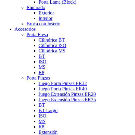
Porta Lama (Block)
Ranurado
Exterior
Interior
Broca con Inserto
Accesorios
Porta Fresa
Cilíndrica BT
Cilíndrica ISO
Cilíndrica MS
BT
ISO
MS
R8
Porta Pinzas
Juego Porta Pinzas ER32
Juego Porta Pinzas ER40
Juego Extensión Pinzas ER20
Juego Extensión Pinzas ER25
BT
BT Largo
ISO
MS
R8
Extensión