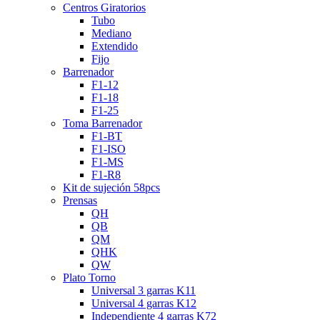
Centros Giratorios
Tubo
Mediano
Extendido
Fijo
Barrenador
F1-12
F1-18
F1-25
Toma Barrenador
F1-BT
F1-ISO
F1-MS
F1-R8
Kit de sujeción 58pcs
Prensas
QH
QB
QM
QHK
QW
Plato Torno
Universal 3 garras K11
Universal 4 garras K12
Independiente 4 garras K72