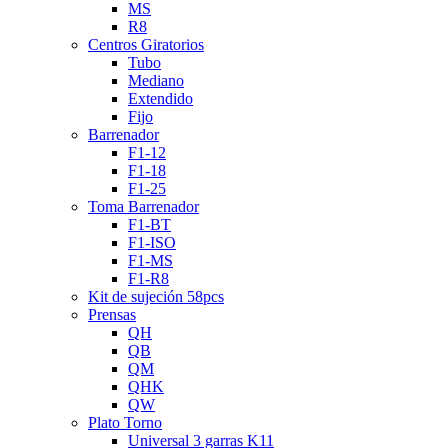
MS
R8
Centros Giratorios
Tubo
Mediano
Extendido
Fijo
Barrenador
F1-12
F1-18
F1-25
Toma Barrenador
F1-BT
F1-ISO
F1-MS
F1-R8
Kit de sujeción 58pcs
Prensas
QH
QB
QM
QHK
QW
Plato Torno
Universal 3 garras K11