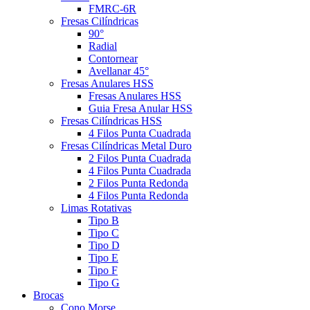
FMRC-6R
Fresas Cilíndricas
90°
Radial
Contornear
Avellanar 45°
Fresas Anulares HSS
Fresas Anulares HSS
Guia Fresa Anular HSS
Fresas Cilíndricas HSS
4 Filos Punta Cuadrada
Fresas Cilíndricas Metal Duro
2 Filos Punta Cuadrada
4 Filos Punta Cuadrada
2 Filos Punta Redonda
4 Filos Punta Redonda
Limas Rotativas
Tipo B
Tipo C
Tipo D
Tipo E
Tipo F
Tipo G
Brocas
Cono Morse