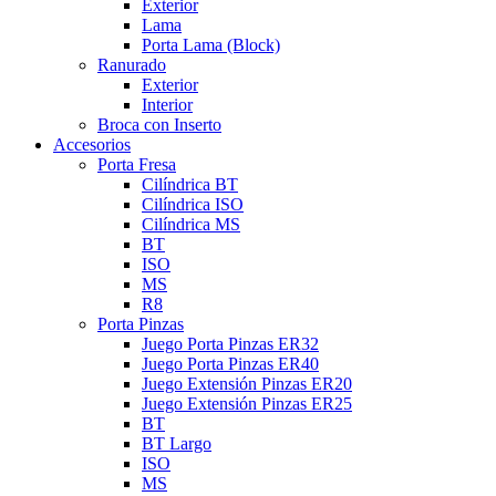
Exterior
Lama
Porta Lama (Block)
Ranurado
Exterior
Interior
Broca con Inserto
Accesorios
Porta Fresa
Cilíndrica BT
Cilíndrica ISO
Cilíndrica MS
BT
ISO
MS
R8
Porta Pinzas
Juego Porta Pinzas ER32
Juego Porta Pinzas ER40
Juego Extensión Pinzas ER20
Juego Extensión Pinzas ER25
BT
BT Largo
ISO
MS