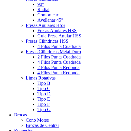
90°
Radial
Contornear
Avellanar 45°
Fresas Anulares HSS
Fresas Anulares HSS
Guia Fresa Anular HSS
Fresas Cilíndricas HSS
4 Filos Punta Cuadrada
Fresas Cilíndricas Metal Duro
2 Filos Punta Cuadrada
4 Filos Punta Cuadrada
2 Filos Punta Redonda
4 Filos Punta Redonda
Limas Rotativas
Tipo B
Tipo C
Tipo D
Tipo E
Tipo F
Tipo G
Brocas
Cono Morse
Brocas de Centrar
Repuestos