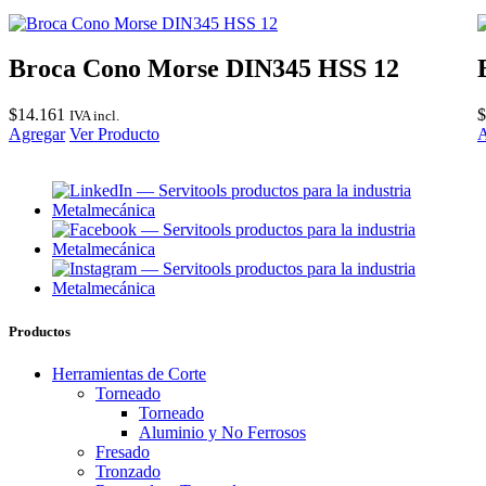
Broca Cono Morse DIN345 HSS 12
$
14.161
$
IVA incl.
Agregar
Ver Producto
A
Productos
Herramientas de Corte
Torneado
Torneado
Aluminio y No Ferrosos
Fresado
Tronzado