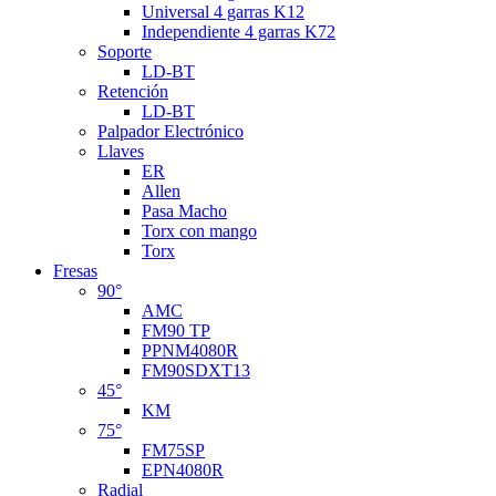
Universal 4 garras K12
Independiente 4 garras K72
Soporte
LD-BT
Retención
LD-BT
Palpador Electrónico
Llaves
ER
Allen
Pasa Macho
Torx con mango
Torx
Fresas
90°
AMC
FM90 TP
PPNM4080R
FM90SDXT13
45°
KM
75°
FM75SP
EPN4080R
Radial