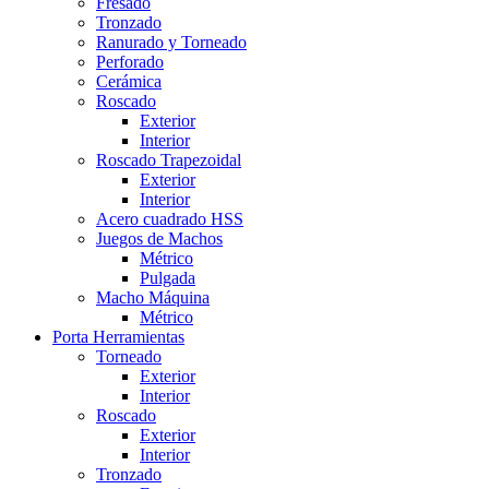
Fresado
Tronzado
Ranurado y Torneado
Perforado
Cerámica
Roscado
Exterior
Interior
Roscado Trapezoidal
Exterior
Interior
Acero cuadrado HSS
Juegos de Machos
Métrico
Pulgada
Macho Máquina
Métrico
Porta Herramientas
Torneado
Exterior
Interior
Roscado
Exterior
Interior
Tronzado