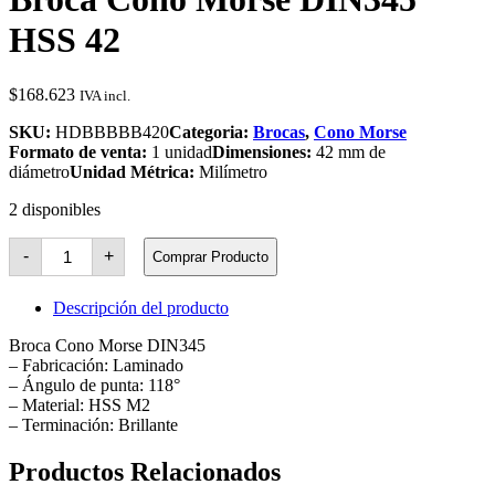
HSS 42
$
168.623
IVA incl.
SKU:
HDBBBBB420
Categoria:
Brocas
,
Cono Morse
Formato de venta:
1 unidad
Dimensiones:
42 mm de
diámetro
Unidad Métrica:
Milímetro
2 disponibles
Broca
-
+
Comprar Producto
Cono
Morse
DIN345
Descripción del producto
HSS
42
Broca Cono Morse DIN345
cantidad
– Fabricación: Laminado
– Ángulo de punta: 118°
– Material: HSS M2
– Terminación: Brillante
Productos Relacionados