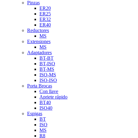
Pinzas
ER20
ER25
ER32
ER40
Reductores
MS
Extensiones
MS
Adaptadores
BT-BT
BT-ISO
BT-MS
ISO-MS
ISO-ISO
Porta Brocas
Con llave
Apriete rápido
BT40
ISO40
Espigas
BT
ISO
MS
R8