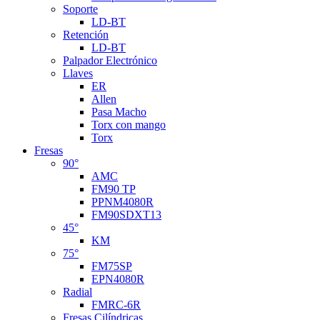
Soporte
LD-BT
Retención
LD-BT
Palpador Electrónico
Llaves
ER
Allen
Pasa Macho
Torx con mango
Torx
Fresas
90°
AMC
FM90 TP
PPNM4080R
FM90SDXT13
45°
KM
75°
FM75SP
EPN4080R
Radial
FMRC-6R
Fresas Cilíndricas