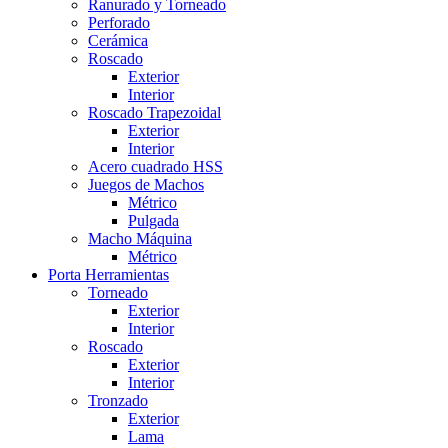
Ranurado y Torneado
Perforado
Cerámica
Roscado
Exterior
Interior
Roscado Trapezoidal
Exterior
Interior
Acero cuadrado HSS
Juegos de Machos
Métrico
Pulgada
Macho Máquina
Métrico
Porta Herramientas
Torneado
Exterior
Interior
Roscado
Exterior
Interior
Tronzado
Exterior
Lama